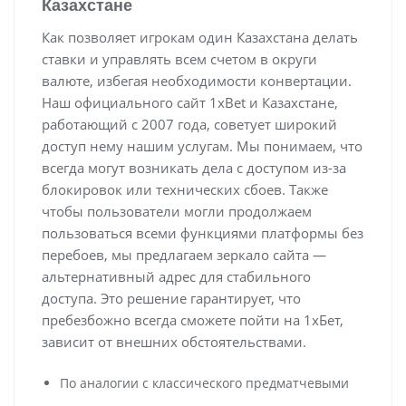
Казахстане
Как позволяет игрокам один Казахстана делать
ставки и управлять всем счетом в округи
валюте, избегая необходимости конвертации.
Наш официального сайт 1xBet и Казахстане,
работающий с 2007 года, советует широкий
доступ нему нашим услугам. Мы понимаем, что
всегда могут возникать дела с доступом из-за
блокировок или технических сбоев. Также
чтобы пользователи могли продолжаем
пользоваться всеми функциями платформы без
перебоев, мы предлагаем зеркало сайта —
альтернативный адрес для стабильного
доступа. Это решение гарантирует, что
пребезбожно всегда сможете пойти на 1хБет,
зависит от внешних обстоятельствами.
По аналогии с классического предматчевыми