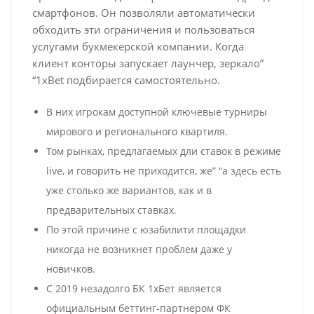
смартфонов. Он позволяли автоматически
обходить эти ограничения и пользоваться
услугами букмекерской компании. Когда
клиент конторы запускает лаунчер, зеркало”
“1xBet подбирается самостоятельно.
В них игрокам доступной ключевые турниры
мирового и регионального квартиля.
Том рынках, предлагаемых дли ставок в режиме
live, и говорить не приходится, же” “а здесь есть
уже столько же вариантов, как и в
предварительных ставках.
По этой причине с юзабилити площадки
никогда не возникнет проблем даже у
новичков.
С 2019 незадолго БК 1хБет является
официальным беттинг-партнером ФК