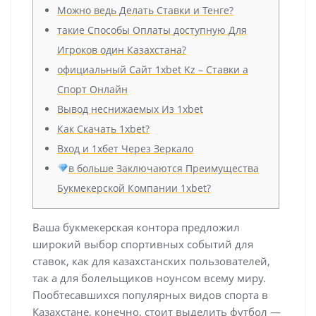
Можно ведь Делать Ставки и Тенге?
такие Способы Оплаты доступную Для
Игроков один Казахстана?
официальный Сайт 1хbet Kz – Ставки а
Спорт Онлайн
Вывод неснижаемых Из 1xbet
Как Скачать 1xbet?
Вход и 1хбет Через Зеркало
в больше Заключаются Преимущества
Букмекерской Компании 1xbet?
Ваша букмекерская контора предложил
широкий выбор спортивных событий для
ставок, как для казахстанских пользователей,
так а для болельщиков ноунсом всему миру.
Пообтесавшихся популярных видов спорта в
Казахстане, конечно, стоит выделить футбол —