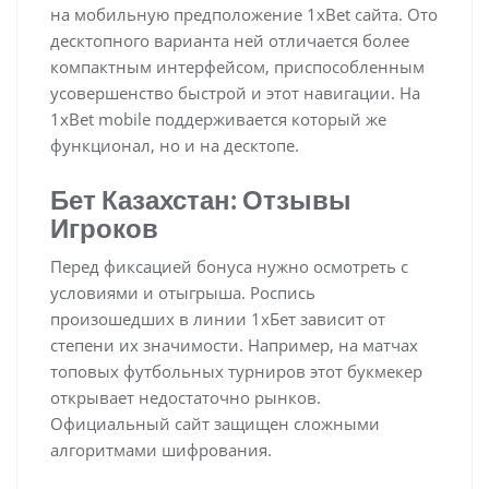
на мобильную предположение 1xBet сайта. Ото
десктопного варианта ней отличается более
компактным интерфейсом, приспособленным
усовершенство быстрой и этот навигации. На
1xBet mobile поддерживается который же
функционал, но и на десктопе.
Бет Казахстан: Отзывы
Игроков
Перед фиксацией бонуса нужно осмотреть с
условиями и отыгрыша. Роспись
произошедших в линии 1хБет зависит от
степени их значимости. Например, на матчах
топовых футбольных турниров этот букмекер
открывает недостаточно рынков.
Официальный сайт защищен сложными
алгоритмами шифрования.