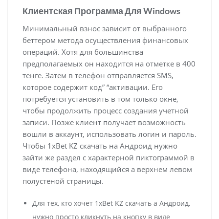
Клиентская Программа Для Windows
Минимальный взнос зависит от выбранного
беттером метода осуществления финансовых
операций. Хотя для большинства
предполагаемых он находится на отметке в 400
тенге. Затем в телефон отправляется SMS,
которое содержит код” “активации. Его
потребуется установить в том только окне,
чтобы продолжить процесс создания учетной
записи. Позже клиент получает возможность
вошли в аккаунт, использовать логин и пароль.
Чтобы 1xBet KZ скачать на Андроид нужно
зайти же раздел с характерной пиктограммой в
виде телефона, находящийся а верхнем левом
полустеной страницы.
Для тех, кто хочет 1xBet KZ скачать а Андроид,
нужно просто кликнуть на кнопку в виде