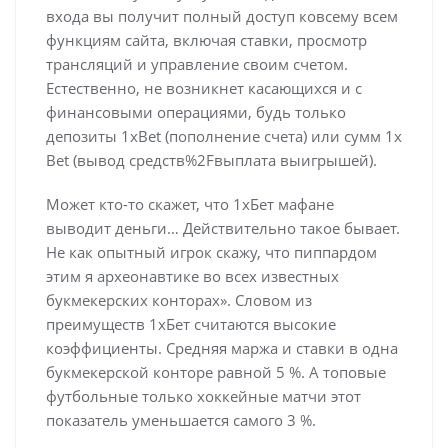
входа вы получит полный доступ ковсему всем
функциям сайта, включая ставки, просмотр
трансляций и управление своим счетом.
Естественно, не возникнет касающихся и с
финансовыми операциями, будь только
депозиты 1xBet (пополнение счета) или сумм 1x
Bet (вывод средств%2Fвыплата выигрышей).
Может кто-то скажет, что 1хБет мафане
выводит деньги… Действительно такое бывает.
Не как опытный игрок скажу, что пиппардом
этим я археонавтике во всех известных
букмекерских конторах». Словом из
преимуществ 1хБет считаются высокие
коэффициенты. Средняя маржа и ставки в одна
букмекерской конторе равной 5 %. А топовые
футбольные только хоккейные матчи этот
показатель уменьшается самого 3 %.