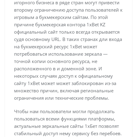
игорного бизнеса в ряде стран могут привести
второму ограничению доступа пользователей к
игровым а букмекерским сайтам. По этой
причине букмекерская контора 1xBet KZ
официальный сайт только всегда открывается
судя основному URL. В таких странах дли входа
на букмекерский ресурс 1xBet может
потребоваться использование зеркала —
точной копии основного ресурса, не
расположенного в и доменной зоне. И
некоторых случаях доступ к официальному
сайту 1xBet может может заблокирован из-за
множество причин, включая региональные
ограничения или технические проблемы.
Чтобы нам пользователи могли продолжать
пользоваться всеми функциями платформы,
актуальные зеркальные сайты 1хБет позволят
стабильный доступ нему сервису без перебоев.