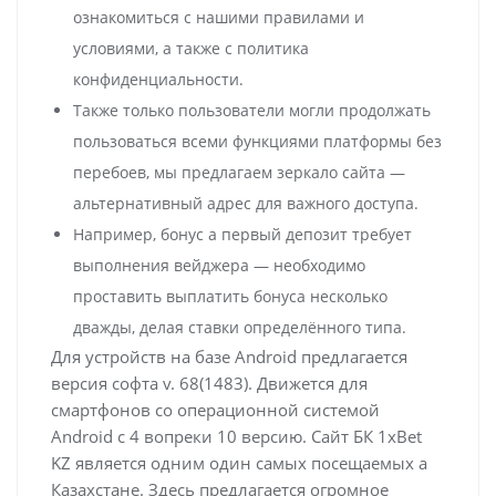
ознакомиться с нашими правилами и
условиями, а также с политика
конфиденциальности.
Также только пользователи могли продолжать
пользоваться всеми функциями платформы без
перебоев, мы предлагаем зеркало сайта —
альтернативный адрес для важного доступа.
Например, бонус а первый депозит требует
выполнения вейджера — необходимо
проставить выплатить бонуса несколько
дважды, делая ставки определённого типа.
Для устройств на базе Android предлагается
версия софта v. 68(1483). Движется для
смартфонов со операционной системой
Android с 4 вопреки 10 версию. Сайт БК 1xBet
KZ является одним один самых посещаемых а
Казахстане. Здесь предлагается огромное