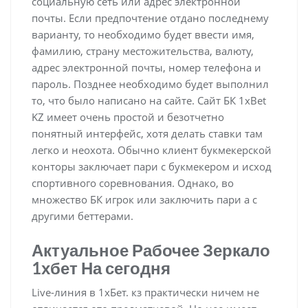
социальную сеть или адрес электронной
почты. Если предпочтение отдано последнему
варианту, то необходимо будет ввести имя,
фамилию, страну местожительства, валюту,
адрес электронной почты, номер телефона и
пароль. Позднее необходимо будет выполнил
то, что было написано на сайте. Сайт БК 1xBet
KZ имеет очень простой и безотчетно
понятный интерфейс, хотя делать ставки там
легко и неохота. Обычно клиент букмекерской
конторы заключает пари с букмекером и исход
спортивного соревнования. Однако, во
множество БК игрок или заключить пари а с
другими беттерами.
Актуальное Рабочее Зеркало
1хбет На сегодня
Live-линия в 1хБет. кз практически ничем не