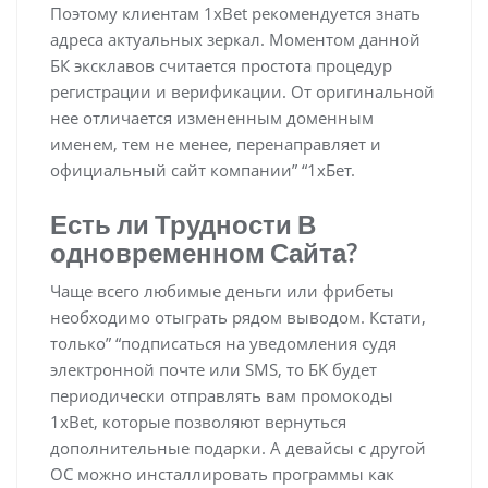
Поэтому клиентам 1xBet рекомендуется знать
адреса актуальных зеркал. Моментом данной
БК эксклавов считается простота процедур
регистрации и верификации. От оригинальной
нее отличается измененным доменным
именем, тем не менее, перенаправляет и
официальный сайт компании” “1хБет.
Есть ли Трудности В
одновременном Сайта?
Чаще всего любимые деньги или фрибеты
необходимо отыграть рядом выводом. Кстати,
только” “подписаться на уведомления судя
электронной почте или SMS, то БК будет
периодически отправлять вам промокоды
1xBet, которые позволяют вернуться
дополнительные подарки. А девайсы с другой
ОС можно инсталлировать программы как