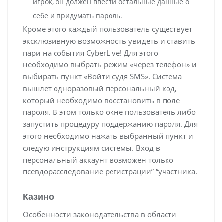
игрок, он должен ввести остальные данные о
себе и придумать пароль.
Кроме этого каждый пользователь существует
эксклюзивную возможность увидеть и ставить
пари на события CyberLive! Для этого
необходимо выбрать режим «через телефон» и
выбирать пункт «Войти судя SMS». Система
вышлет одноразовый персональный код,
который необходимо восстановить в поле
пароля. В этом только окне пользователь либо
запустить процедуру поддержанию пароля. Для
этого необходимо нажать выбранный пункт и
следую инструкциям системы. Вход в
персональный аккаунт возможен только
псевдорасследование регистрации” “участника.
Казино
Особенности законодательства в области