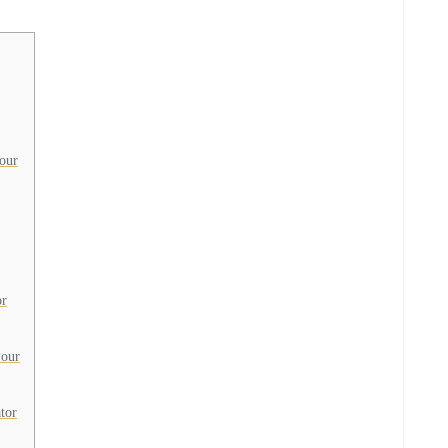
our
or
Pour
tor