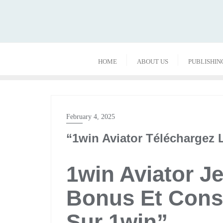
HOME
ABOUT US
PUBLISHIN
February 4, 2025
“1win Aviator Téléchargez
1win Aviator J
Bonus Et Conse
Sur 1win”