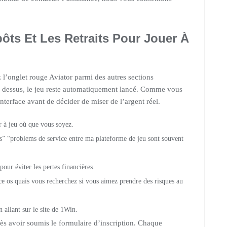
ts Et Les Retraits Pour Jouer À
z l’onglet rouge Aviator parmi des autres sections
é dessus, le jeu reste automatiquement lancé. Comme vous
’interface avant de décider de miser de l’argent réel.
 à jeu où que vous soyez.
les” “problems de service entre ma plateforme de jeu sont souvent
our éviter les pertes financières.
ce os quais vous recherchez si vous aimez prendre des risques au
n allant sur le site de 1Win.
rès avoir soumis le formulaire d’inscription. Chaque