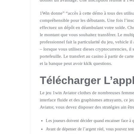
donner un avantage. Une inscription réussie à 1Wi
1Win donne” “accès à cette démo à tous des utilisat
compréhensible pour les débutants. Une fois l’insc
effectuez un dépôt en déambulant votre solde. Ch
le montant que vous souhaitez transférer. Le multi
professionnel fait la particularité du jeu, vehicle 
– lorsque͏ vous utilisez dieses cryptocurrencies, il 
portefeuille͏. Le transfert au casino à partir de car
et la banque peut avoir kklk questions.
Télécharger L’appl
Le jeu 1win Aviator clothes de nombreuses femmes
interface fluide et des graphismes attrayants, ce je
Aviator, vous devez disposer des stratégies ain êt
Les joueurs doivent décider quand encaisser face à 
Avant de dépenser de l’argent réel, vous pouvez teste