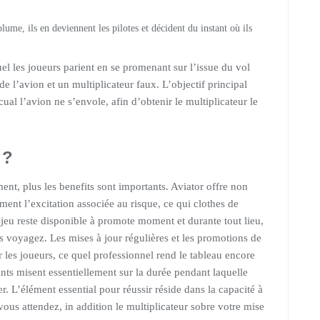
lume, ils en deviennent les pilotes et décident du instant où ils
uel les joueurs parient en se promenant sur l’issue du vol
de l’avion et un multiplicateur faux. L’objectif principal
ual l’avion ne s’envole, afin d’obtenir le multiplicateur le
 ?
ment, plus les benefits sont importants. Aviator offre non
ment l’excitation associée au risque, ce qui clothes de
 jeu reste disponible à promote moment et durante tout lieu,
voyagez. Les mises à jour régulières et les promotions de
 les joueurs, ce quel professionnel rend le tableau encore
pants misent essentiellement sur la durée pendant laquelle
er. L’élément essential pour réussir réside dans la capacité à
 vous attendez, in addition le multiplicateur sobre votre mise