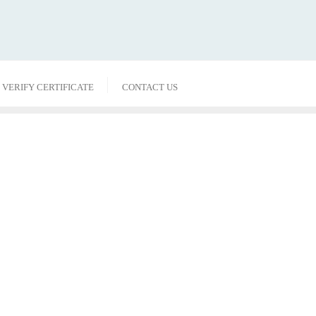
VERIFY CERTIFICATE
CONTACT US