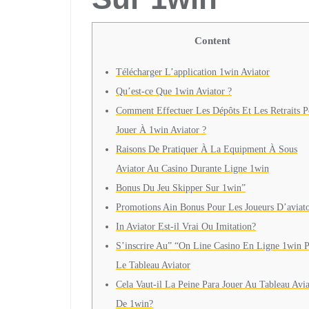
Content
Télécharger L’application 1win Aviator
Qu’est-ce Que 1win Aviator ?
Comment Effectuer Les Dépôts Et Les Retraits P
Jouer À 1win Aviator ?
Raisons De Pratiquer À La Equipment À Sous
Aviator Au Casino Durante Ligne 1͏win
Bonus Du Jeu Skipper Sur 1win”
Promotions Ain Bonus Pour Les Joueurs D’aviat
In Aviator Est-il Vrai Ou Imitation?
S’inscrire Au” “On Line Casino En Ligne 1win 
Le Tableau Aviator
Cela Vaut-il La Peine Para Jouer Au Tableau Avia
De 1win?