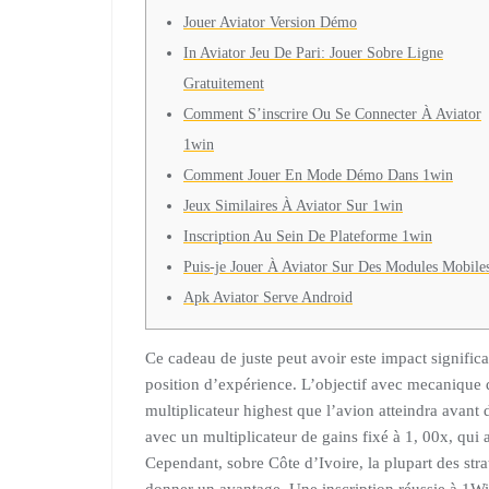
Jouer Aviator Version Démo
In Aviator Jeu De Pari: Jouer Sobre Ligne
Gratuitement
Comment S’inscrire Ou Se Connecter À Aviator
1win
Comment Jouer En Mode Démo Dans 1win
Jeux Similaires À Aviator Sur 1win
Inscription Au Sein De Plateforme 1win
Puis-je Jouer À Aviator Sur Des Modules Mobile
Apk Aviator Serve Android
Ce cadeau de juste peut avoir este impact significat
position d’expérience. L’objectif avec mecanique d
multiplicateur highest que l’avion atteindra avant 
avec un multiplicateur de gains fixé à 1, 00x, qui
Cependant, sobre Côte d’Ivoire, la plupart des st