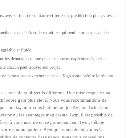
ez avec surtout de confiance et ferez des prédilection plus avisés à
méthodes de dépôt et de retrait, ce qui rend le processus de jeu
agréable et fluide.
pour les débutants comme pour les joueurs expérimentés, créant
lle chacun peut trouver son projet.
t ne permet pas aux cybernautes du Togo sobre prédire le résultat
ises avec deux objectifs différents. Une mise respecte una
ectif sobre gain plus élevé. Nous vous recommandons͏ de
ues bucks, pour vous habituer au jeu Aviator 1win. Une
iator ou les avantages man casino 1win, il est possible de
éussi à vous inscrire en se promenant sur 1win, l’étape
r votre compte parieur. Bien que vous obteniez tous les
bilité de contacter l’assistance, nous vous conseillons