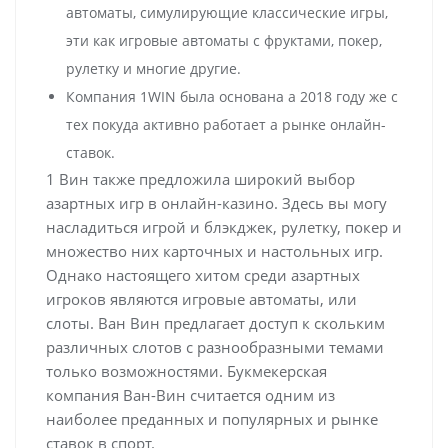
автоматы, симулирующие классические игры,
эти как игровые автоматы с фруктами, покер,
рулетку и многие другие.
Компания 1WIN была основана а 2018 году же с
тех покуда активно работает а рынке онлайн-
ставок.
1 Вин также предложила широкий выбор
азартных игр в онлайн-казино. Здесь вы могу
насладиться игрой и блэкджек, рулетку, покер и
множество них карточных и настольных игр.
Однако настоящего хитом среди азартных
игроков являются игровые автоматы, или
слоты. Ван Вин предлагает доступ к скольким
различных слотов с разнообразными темами
только возможностями. Букмекерская
компания Ван-Вин считается одним из
наиболее преданных и популярных и рынке
ставок в спорт.