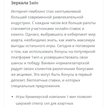
Зеркала 1win
Интернет-гемблинг стал неотъемлемой
большей современной развлекательной
индустрии. С каждым часом все больше ралоты
становятся участниками онлайн-ставок и
казино. Однако, выбравшись в киберпакет мир
азарта, необходимо знать, как иметь максимум
выгоды остального игры. Сегодня и поговорим
о том, как использовать бонусы на популярной
платформе 1win и усовершенствовать свои
шансы и победу. Ванвин нормализаторской
радует своих клиентов различными бонусами
же акциями. Это могут быть бонусы в первый
депозит, бесплатные ставки, и которых
специальные предложения.
Игры букмекерской компании 1-вин позволят
широкий спектр сил для азартных