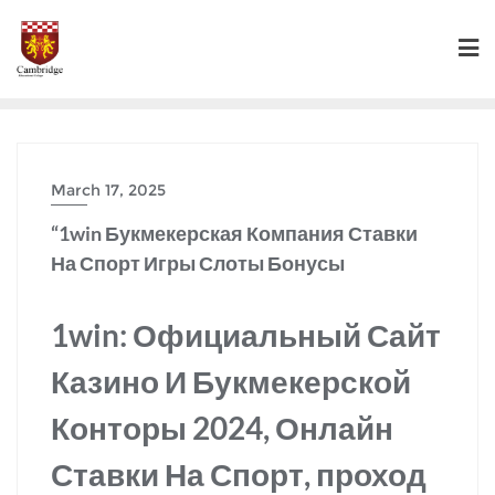
March 17, 2025
“1win Букмекерская Компания Ставки
На Спорт Игры Слоты Бонусы
1win: Официальный Сайт
Казино И Букмекерской
Конторы 2024, Онлайн
Ставки На Спорт, проход