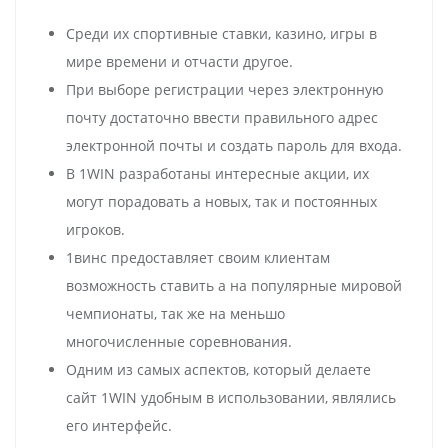
Среди их спортивные ставки, казино, игры в
мире времени и отчасти другое.
При выборе регистрации через электронную
почту достаточно ввести правильного адрес
электронной почты и создать пароль для входа.
В 1WIN разработаны интересные акции, их
могут порадовать а новых, так и постоянных
игроков.
1винс предоставляет своим клиентам
возможность ставить а на популярные мировой
чемпионаты, так же на меньшо
многочисленные соревнования.
Одним из самых аспектов, который делаете
сайт 1WIN удобным в использовании, являлись
его интерфейс.