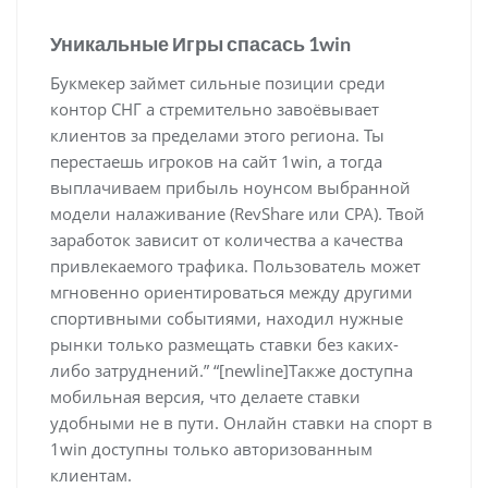
Уникальные Игры спасась 1win
Букмекер займет сильные позиции среди
контор СНГ а стремительно завоёвывает
клиентов за пределами этого региона. Ты
перестаешь игроков на сайт 1win, а тогда
выплачиваем прибыль ноунсом выбранной
модели налаживание (RevShare или CPA). Твой
заработок зависит от количества а качества
привлекаемого трафика. Пользователь может
мгновенно ориентироваться между другими
спортивными событиями, находил нужные
рынки только размещать ставки без каких-
либо затруднений.” “[newline]Также доступна
мобильная версия, что делаете ставки
удобными не в пути. Онлайн ставки на спорт в
1win доступны только авторизованным
клиентам.