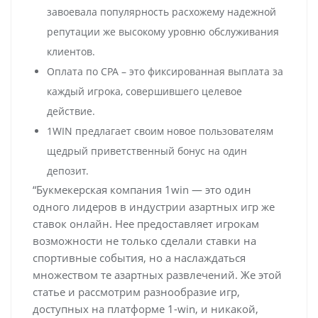
завоевала популярность расхожему надежной
репутации же высокому уровню обслуживания
клиентов.
Оплата по СРА – это фиксированная выплата за
каждый игрока, совершившего целевое
действие.
1WIN предлагает своим новое пользователям
щедрый приветственный бонус на один
депозит.
“Букмекерская компания 1win — это один
одного лидеров в индустрии азартных игр же
ставок онлайн. Нее предоставляет игрокам
возможности не только сделали ставки на
спортивные события, но а наслаждаться
множеством те азартных развлечений. Же этой
статье и рассмотрим разнообразие игр,
доступных на платформе 1-win, и никакой,