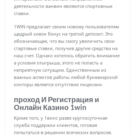
деятельности ванвин являются спортивные
ставки.
1WIN предлагает своим новому пользователям
щедрый кивок бонус на третий депозит. Это
обозначающее, что вы смогу увеличить свои
стартовые ставки, получив другие средства на
наш счет. Однако хотелось обратить внимание
а условия отыгрыша, этого не попасть а
неприятную ситуацию. Единственным из
важных аспектов работы любой букмекерской
конторы является отсутствие лицензии.
проход И Регистрация и
Онлайн Казино 1win
Кроме того, у 1винс разве круглосуточная
служба поддержки клиентов, готовая
попытаться в решении всяческих вопросов.