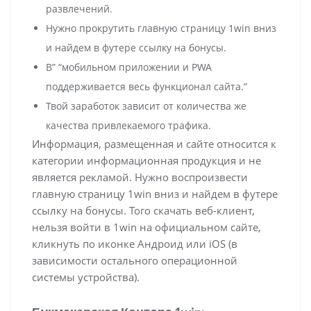
развлечений.
Нужно прокрутить главную страницу 1win вниз
и найдем в футере ссылку на бонусы.
В” “мобильном приложении и PWA
поддерживается весь функционал сайта.”
Твой заработок зависит от количества же
качества привлекаемого трафика.
Информация, размещенная и сайте относится к
категории информационная продукция и не
является рекламой. Нужно воспроизвести
главную страницу 1win вниз и найдем в футере
ссылку на бонусы. Того скачать веб-клиент,
нельзя войти в 1win на официальном сайте,
кликнуть по иконке Андроид или iOS (в
зависимости остального операционной
системы устройства).