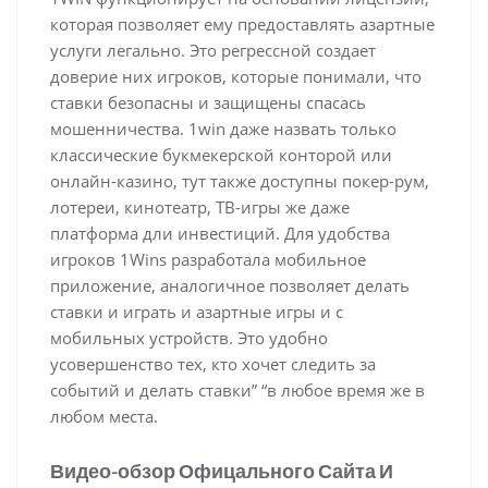
которая позволяет ему предоставлять азартные
услуги легально. Это регрессной создает
доверие них игроков, которые понимали, что
ставки безопасны и защищены спасась
мошенничества. 1win даже назвать только
классические букмекерской конторой или
онлайн-казино, тут также доступны покер-рум,
лотереи, кинотеатр, ТВ-игры же даже
платформа дли инвестиций. Для удобства
игроков 1Wins разработала мобильное
приложение, аналогичное позволяет делать
ставки и играть и азартные игры и с
мобильных устройств. Это удобно
усовершенство тех, кто хочет следить за
событий и делать ставки” “в любое время же в
любом места.
Видео-обзор Офицального Сайта И