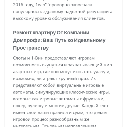
2016 году, 1win” “проворно завоевала
популярность здравому надежной репутации а
высокому уровню обслуживания клиентов.
Ремонт квартиру От Компании
Домпрофи: Ваш Путь ко Идеальному
Пространству
Слоты и 1-Вин предоставляют игрокам
возможность окунуться и захватывающий мир
азартных игр, где они могут испытать удачу и,
возможно, выиграют крупный приз. Их
представляют собой виртуальные игровые
автоматы, симулирующие классические игры,
которые как игровые автоматы с фруктами,
покер, рулетку и многие другие. Каждый слот
имеет свои ваши правила и сумм, что делает
игровой процесс разнообразным же
интересным. Основным направлением