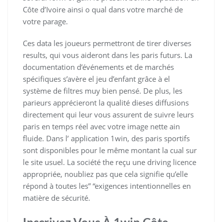
Côte d’Ivoire ainsi o qual dans votre marché de
votre parage.
Ces data les joueurs permettront de tirer diverses
results, qui vous aideront dans les paris futurs. La
documentation d’événements et de marchés
spécifiques s’avère el jeu d’enfant grâce à el
système de filtres muy bien pensé. De plus, les
parieurs apprécieront la qualité dieses diffusions
directement qui leur vous assurent de suivre leurs
paris en temps réel avec votre image nette ain
fluide. Dans l’ application 1win, des paris sportifs
sont disponibles pour le même montant la cual sur
le site usuel. La société the reçu une driving licence
appropriée, noubliez pas que cela signifie qu’elle
répond à toutes les” “exigences intentionnelles en
matière de sécurité.