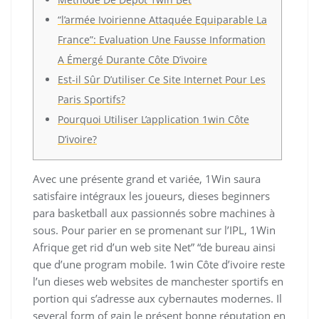
“l’armée Ivoirienne Attaquée Equiparable La
France”: Evaluation Une Fausse Information
A Émergé Durante Côte D’ivoire
Est-il Sûr D’utiliser Ce Site Internet Pour Les
Paris Sportifs?
Pourquoi Utiliser L’application 1win Côte
D’ivoire?
Avec une présente grand et variée, 1Win saura
satisfaire intégraux les joueurs, dieses beginners
para basketball aux passionnés sobre machines à
sous. Pour parier en se promenant sur l’IPL, 1Win
Afrique get rid d’un web site Net” “de bureau ainsi
que d’une program mobile. 1win Côte d’ivoire reste
l’un dieses web websites de manchester sportifs en
portion qui s’adresse aux cybernautes modernes. Il
several form of gain le présent bonne réputation en