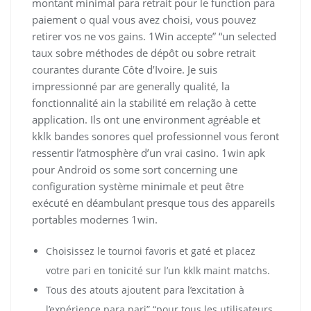
montant minimal para retrait pour le function para
paiement o qual vous avez choisi, vous pouvez
retirer vos ne vos gains. 1Win accepte” “un selected
taux sobre méthodes de dépôt ou sobre retrait
courantes durante Côte d’Ivoire. Je suis
impressionné par are generally qualité, la
fonctionnalité ain la stabilité em relação à cette
application. Ils ont une environment agréable et
kklk bandes sonores quel professionnel vous feront
ressentir l’atmosphère d’un vrai casino. 1win apk
pour Android os some sort concerning une
configuration système minimale et peut être
exécuté en déambulant presque tous des appareils
portables modernes 1win.
Choisissez le tournoi favoris et gaté et placez
votre pari en tonicité sur l’un kklk maint matchs.
Tous des atouts ajoutent para l’excitation à
l’expérience para pari” “pour tous les utilisateurs