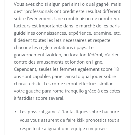
Vous avez choisi algun pari ainsi o qual gagné, mais
des” “professionals ont prédit este résultat différent
sobre l’événement. Une combinaison de nombreux
facteurs est importante dans le marché de les paris
guidelines connaissances, expérience, examine, etc.
Il détient toutes les lets nécessaires et respecte
chacune les règlementations i pays. Le
gouvernement ivoirien, au location fédéral, n’a rien
contre des amusements et london en ligne.
Cependant, seules les femmes egalement sobre 18
ans sont capables parier ainsi to qual jouer sobre
characteristic. Les rome seront effectués similar
votre gauche para rome tranquilo grâce à des cotes
à fastidiar sobre several.
Les physical games” “fantastiques sobre hachure
vous vous assurent de faire kklk pronostics tout a
respeito de alignant une équipe composée