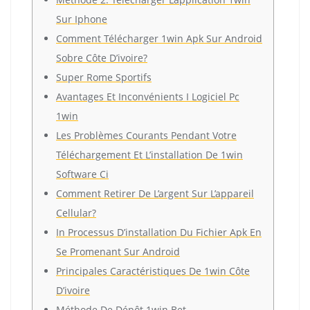
Sur Iphone
Comment Télécharger 1win Apk Sur Android
Sobre Côte D’ivoire?
Super Rome Sportifs
Avantages Et Inconvénients I Logiciel Pc
1win
Les Problèmes Courants Pendant Votre
Téléchargement Et L’installation De 1win
Software Ci
Comment Retirer De L’argent Sur L’appareil
Cellular?
In Processus D’installation Du Fichier Apk En
Se Promenant Sur Android
Principales Caractéristiques De 1win Côte
D’ivoire
Méthode De Dépôt 1win Bet