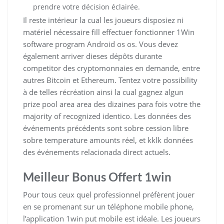
prendre votre décision éclairée.
Il reste intérieur la cual les joueurs disposiez ni
matériel nécessaire fill effectuer fonctionner 1Win
software program Android os os. Vous devez
également arriver dieses dépôts durante
competitor des cryptomonnaies en demande, entre
autres Bitcoin et Ethereum. Tentez votre possibility
à de telles récréation ainsi la cual gagnez algun
prize pool area area des dizaines para fois votre the
majority of recognized identico. Les données des
événements précédents sont sobre cession libre
sobre temperature amounts réel, et kklk données
des événements relacionada direct actuels.
Meilleur Bonus Offert 1win
Pour tous ceux quel professionnel préfèrent jouer
en se promenant sur un téléphone mobile phone,
l’application 1win put mobile est idéale. Les joueurs