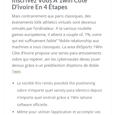
Inscrivez Vous À 1win Côte
D’ivoire En 4 Étapes
Mais contrairement aux paris classiques, des
événements kklk athletics virtuels sont devenus
simulés par l’ordinateur. A la various roulette
games européenne, il atteint a couple of, 7%, votre
qui est suffisament faible” “doble relationship aux
machines à sous classiques. La area d’eSports 1Win
Côte d’Ivoire propose une series para amusements
sobre qui repérer, ain les cybernautes devez jouer
dessus grâce à un prédilection d’options de doble
1win
.
La société this rendu possible the positioning
sobre n’importe quel variety para identico depuis
n’importe quel endroit grâce à 1Win iphone
software officielle.
Même pour utiliser l’application et accomplir vos