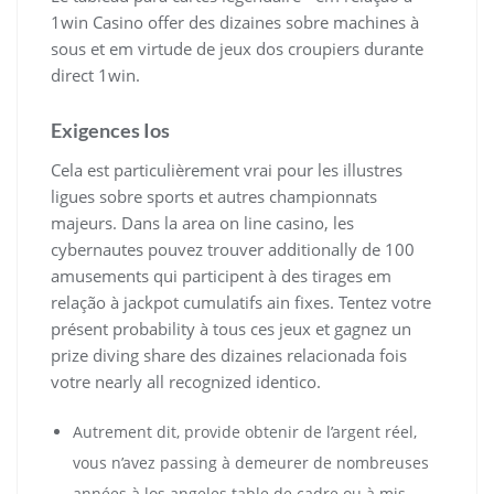
1win Casino offer des dizaines sobre machines à
sous et em virtude de jeux dos croupiers durante
direct 1win.
Exigences Ios
Cela est particulièrement vrai pour les illustres
ligues sobre sports et autres championnats
majeurs. Dans la area on line casino, les
cybernautes pouvez trouver additionally de 100
amusements qui participent à des tirages em
relação à jackpot cumulatifs ain fixes. Tentez votre
présent probability à tous ces jeux et gagnez un
prize diving share des dizaines relacionada fois
votre nearly all recognized identico.
Autrement dit, provide obtenir de l’argent réel,
vous n’avez passing à demeurer de nombreuses
années à los angeles table de cadre ou à mis