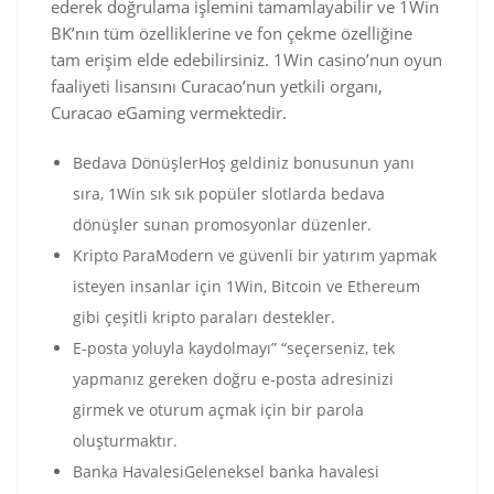
ederek doğrulama işlemini tamamlayabilir ve 1Win
BK’nın tüm özelliklerine ve fon çekme özelliğine
tam erişim elde edebilirsiniz. 1Win casino’nun oyun
faaliyeti lisansını Curacao’nun yetkili organı,
Curacao eGaming vermektedir.
Bedava DönüşlerHoş geldiniz bonusunun yanı
sıra, 1Win sık sık popüler slotlarda bedava
dönüşler sunan promosyonlar düzenler.
Kripto ParaModern ve güvenli bir yatırım yapmak
isteyen insanlar için 1Win, Bitcoin ve Ethereum
gibi çeşitli kripto paraları destekler.
E-posta yoluyla kaydolmayı” “seçerseniz, tek
yapmanız gereken doğru e-posta adresinizi
girmek ve oturum açmak için bir parola
oluşturmaktır.
Banka HavalesiGeleneksel banka havalesi