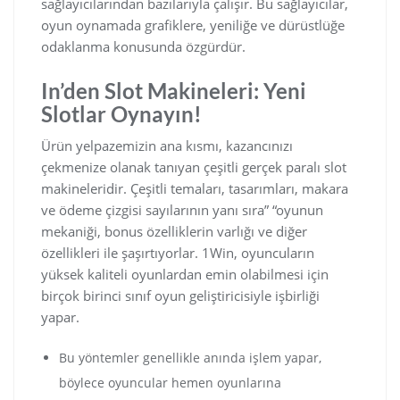
sağlayıcılarından bazılarıyla çalışır. Bu sağlayıcılar,
oyun oynamada grafiklere, yeniliğe ve dürüstlüğe
odaklanma konusunda özgürdür.
In’den Slot Makineleri: Yeni
Slotlar Oynayın!
Ürün yelpazemizin ana kısmı, kazancınızı
çekmenize olanak tanıyan çeşitli gerçek paralı slot
makineleridir. Çeşitli temaları, tasarımları, makara
ve ödeme çizgisi sayılarının yanı sıra” “oyunun
mekaniği, bonus özelliklerin varlığı ve diğer
özellikleri ile şaşırtıyorlar. 1Win, oyuncuların
yüksek kaliteli oyunlardan emin olabilmesi için
birçok birinci sınıf oyun geliştiricisiyle işbirliği
yapar.
Bu yöntemler genellikle anında işlem yapar,
böylece oyuncular hemen oyunlarına