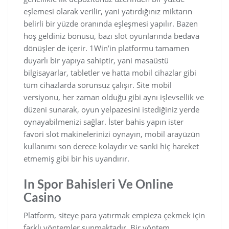
eşlemesi olarak verilir, yani yatırdığınız miktarın
belirli bir yüzde oranında eşleşmesi yapılır. Bazen
hoş geldiniz bonusu, bazı slot oyunlarında bedava
dönüşler de içerir. 1Win’in platformu tamamen
duyarlı bir yapıya sahiptir, yani masaüstü
bilgisayarlar, tabletler ve hatta mobil cihazlar gibi
tüm cihazlarda sorunsuz çalışır. Site mobil
versiyonu, her zaman olduğu gibi aynı işlevsellik ve
düzeni sunarak, oyun yelpazesini istediğiniz yerde
oynayabilmenizi sağlar. İster bahis yapın ister
favori slot makinelerinizi oynayın, mobil arayüzün
kullanımı son derece kolaydır ve sanki hiç hareket
etmemiş gibi bir his uyandırır.
In Spor Bahisleri Ve Online
Casino
Platform, siteye para yatırmak empieza çekmek için
farklı yöntemler sunmaktadır. Bir yöntem