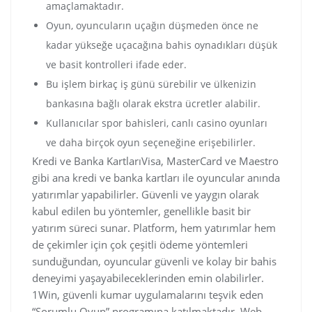
amaçlamaktadır.
Oyun, oyuncuların uçağın düşmeden önce ne
kadar yükseğe uçacağına bahis oynadıkları düşük
ve basit kontrolleri ifade eder.
Bu işlem birkaç iş günü sürebilir ve ülkenizin
bankasına bağlı olarak ekstra ücretler alabilir.
Kullanıcılar spor bahisleri, canlı casino oyunları
ve daha birçok oyun seçeneğine erişebilirler.
Kredi ve Banka KartlarıVisa, MasterCard ve Maestro
gibi ana kredi ve banka kartları ile oyuncular anında
yatırımlar yapabilirler. Güvenli ve yaygın olarak
kabul edilen bu yöntemler, genellikle basit bir
yatırım süreci sunar. Platform, hem yatırımlar hem
de çekimler için çok çeşitli ödeme yöntemleri
sunduğundan, oyuncular güvenli ve kolay bir bahis
deneyimi yaşayabileceklerinden emin olabilirler.
1Win, güvenli kumar uygulamalarını teşvik eden
“Sorumlu Oyun” programına katılmaktadır. Web