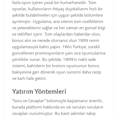
fazla oyun içeren yasal bir kumarhanedir. Tüm
oyunlar, kullanıcıların ihtiyaç duyduklarını hızlı bir
şekilde bulabilmeleri için uygun şekilde bölümlere
ayrılmıştır. Uygulama, ana sitenin tüm özelliklerini
ve yeteneklerini sağlar ve her zaman en güncel bilgi
ve teklifleri içerir. Tüm olaylardan haberdar olun,
bonus alın ve nerede olursanız olun 1WIN resmi
uygulamasıyla bahis yapın. 1Win Türkiye, sürekli
güncellenen promosyonların yanı sıra oyuncularına
yenilikler sunar. Bu şekilde, 1WIN’in nakit iade
sistemi, bahislerin bir kısmını oyuncunun bonus
bakiyesine geri dönerek oyun sürecini daha cazip
ve karlı hale getirir.
Yatırım Yöntemleri
“Soru ve Cevaplar” bölümüyle başlamanız önerilir,
burada platform hakkında en sık sorulan soruların
cevapları sunulmuştur. Bu basit adımları takip