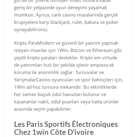
geniş bir yelpazede oyun deneyimi yaşamak
mümkün. Ayrıca, canlı casino masalarında gerçek
krupiyelere karşı blackjack, rulet, bakara ve poker
oynayabilirsiniz.
Kripto ParaModern ve güvenli bir yatırım yapmak
isteyen insanlar için 1Win, Bitcoin ve Ethereum gibi
çeşitli kripto paraları destekler. Kripto em virtude
de yatırımları hızlı bir şekilde işlenir empieza ek
koruma ile anonimlik sağlar. Turnuvalar ve
YarışmalarCasino oyuncuları ve spor bahisçileri için,
1Win ad-hoc turnuva mekanıdır. Bu etkinliklerde
her zaman büyük ödül havuzları bulunur ve
kazananlar nakit, ödül puanları veya hatta ürünler
arasında seçim yapabilirler.
Les Paris Sportifs Électroniques
Chez 1win Côte D’ivoire