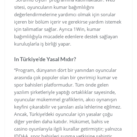
sitesi, oyuncuların kumar bağımlılığını
değerlendirmelerine yardımcı olmak için sorular
içeren bir bölüm içerir ve gerekirse yardım istemek
için talimatlar sağlar. Ayrıca 1Win, kumar
bağımlılığıyla mücadele edenlere destek sağlayan
kuruluşlarla iş birliği yapar.
In Türkiye’de Yasal Mıdır?
“Program, dünyanın dört bir yanından oyuncular
arasında çok popüler olan bir çevrimiçi kumar ve
spor bahisleri platformudur. Tüm önde gelen
yazılım şirketleriyle yaptığı ortaklıklar sayesinde,
oyuncular mükemmel grafiklerin, akıcı oynanışın
keyfini çıkarabilir ve şansları asla lehlerine eğilmez.
Ancak, Türkiye’deki oyuncular için yasalar çoğu
diğer yerden daha katıdır. Hükümet, bahis ve
casino oyunlarıyla ilgili kurallar getirmiştir; yalnızca
IDDAA, spor bahisleri sunma yetkisine sahiptir,