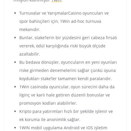
Turnuvalar ve YarışmalarCasino oyuncuları ve
spor bahisçileri için, 1Win ad-hoc turnuva
mekanıdır.
Bunlar, stake’lerin bir yüzdesini geri cabeza fırsatı
vererek, ödül karşılığında riski büyük ölçüde
azaltabilir.
Bu bedava dönüşler, oyuncuların en yeni oyunları
riske girmeden denemelerini sağlar çünkü oyuna
koydukları stake’ler tamamen kendi paralarıdır.
1Win casinoda oyuncular, oyun sürecini daha da
ilginç ve karlı hale getiren düzenli bonuslar ve
promosyon kodları alabilirler.
Kripto para yatırımları hızlı bir şekilde işlenir ve
ek koruma ile anonimlik sağlar.
1WIN mobil uygulama Android ve iOS işletim