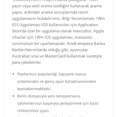
yazın veya sesli arama özelliğini kullanarak arama
yapın, ardından arama sonuçlarında resmi
uygulamasını bulabilirsiniz. Bilgi Yorumlaması 1Win
iOS Uygulaması iOS kullanıcıları için Application
Store’da özel bir uygulama olarak mevcuttur. Apple
cihazlar için 1Win iOS uygulaması, masaüstü
sürümünün bir uyarlamasıdır. Kredi empieza Banka
KartlarıYatırımlarda olduğu gibi, oyuncular
Australian visa ve MasterCard kullanmak suretiyle
para çekebilirler.
Platformun popülerliği, kapsamlı bonus
sisteminden ve geniş oyun kütüphanesinden
kaynaklanmaktadır.
Bahis dünyasıyla yeni tanışıyorsanız,
tahminlerinizi başarıyla yerleştirmek için basit
rehberimize uyun.