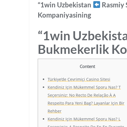
“1win Uzbekistan
Rasmiy 
Kompaniyasining
“1win Uzbekist
Bukmekerlik Ko
Content
Türkiye’de Çevrimiçi Casino Sitesi
Kendiniz Için Mükemmel Sporu Nas? T
Seçersiniz: No Recto De Relação À A
Respeito Para Yeni Bag? Layanlar Için Bir
Rehber
Kendiniz Için Mükemmel Sporu Nas? L
Seçersiniz: A Respeito De En En Durante