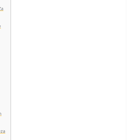
Za
e
n
eza