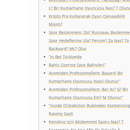
L? Bir Kumarhane Oyuncusu Nas? T Olun
Kripto Pra Kullanarak Oyun Oynayabilir
Miyim?
Spor Beslenmesi: Do? Ruisseau Beslenme
Spor Hedeflerine Ula? Person? Za Nas? To
Backyard? Mc? Olur
“in Bet Türkiye’de
Bahis Üzerine Spor Bahisleri”
Acemiden Profesyonellere: Başarılı Bir
Kumarhane Oyuncusu Nasıl Olunur”
Acemiden Profesyonellere: Ba? Ar? G? Bir
Kumarhane Oyuncusu Em? M Olunur”
“inside O’zbekiston Bukmeker Kontorinin
Rasmiy Sayti​
Kendiniz Için Mükemmel Sporu Nas? T
Seçersiniz: No Ano Afin De Relação À