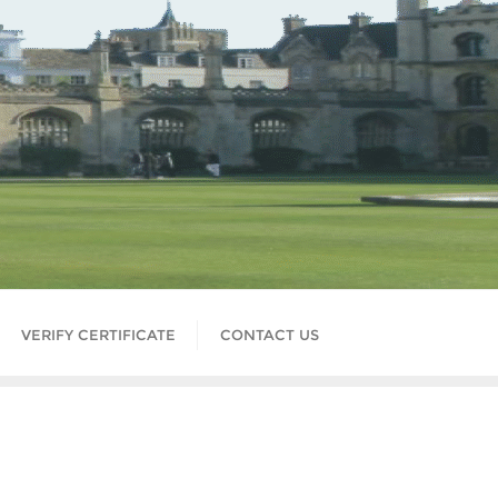
VERIFY CERTIFICATE
CONTACT US