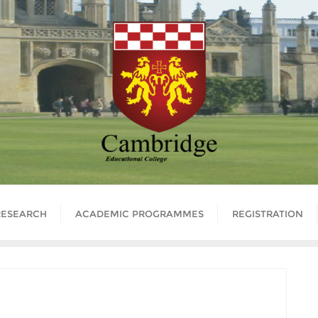
RESEARCH
ACADEMIC PROGRAMMES
REGISTRATION