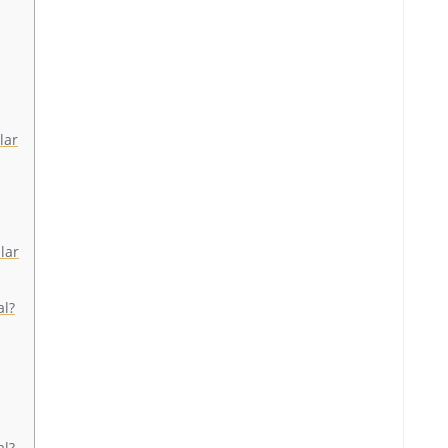
lar
lar
al?
al?