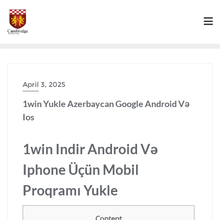
April 3, 2025
1win Yukle Azerbaycan Google Android Və
Ios
1win Indir Android Və
Iphone Üçün Mobil
Proqramı Yukle
Content