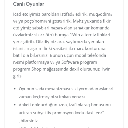
Canlı Oyunlar
İcad etdiyimiz paroldan istifadə edirik, müqəddimə
və ya poçt/nömrəni göstəririk. Məhz yuxarıda fikir
etdiyimiz səbəbləri nəzərə alan sənətkar komanda
üzvlərimiz sizlər ötrü buraya 1Win alterniv linkləri
yerləşdirib. Dilədiyiniz ara, saytımızda yer alan
istənilən aşırım linki vasitəsi ilə mərc kontoruna
batil ola bilərsiniz. Bunun üçün mobil telefonda
rəsmi platformaya və ya Software program
program Shop mağazasında daxil olursunuz
1win
giris
.
Oyunun sadə mexanizması sizi yormadan əyləncəli
zaman keçirməyinizə imkan verəcək.
Anketi doldurduğunuzda, izafi olaraq bonusunu
artıran subyektiv promosyon kodu daxil edə”
„bilərsiniz.