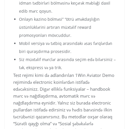
idman tədbirləri bölməsinə keçərək məbləği daxil
edib mərc qoyun.
Onlayn kazino bölməsi” “ötrü əməkdaşlığın
üstünlüklərini artıran müxtəlif reward
promosyonları mövcuddur.
Mobil versiya və tətbiq arasındakı əsas fərqlərdən
biri quraşdırma prosesidir.
Siz müxtəlif mərclər arasında seçim edə bilərsiniz –
tək, ekspress və ya trik.
Test rejimi kimi də adlandırılan 1Win Aviator Demo
rejimində electronic koinlərdən istifadə
edəcəksinizz. Digər elliklə funksiyalar – handbook
mərc və nağdlaşdırma, avtomatik mərc və
nağdlaşdırma eynidir. Yalnız siz burada electronic
pullardan istifadə edirsiniz və hədis barəsində ilkin
təcrübənizi qazanırsınız. Bu metodlar oxşar olaraq
“Sürətli qayğı olma” və “Sosial şəbəkələrlə