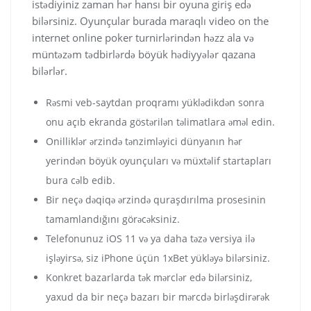
istədiyiniz zaman hər hansı bir oyuna giriş edə
bilərsiniz. Oyunçular burada maraqlı video on the
internet online poker turnirlərindən həzz ala və
müntəzəm tədbirlərdə böyük hədiyyələr qazana
bilərlər.
Rəsmi veb-saytdan proqramı yüklədikdən sonra
onu açıb ekranda göstərilən təlimatlara əməl edin.
Onilliklər ərzində tənzimləyici dünyanın hər
yerindən böyük oyunçuları və müxtəlif startapları
bura cəlb edib.
Bir neçə dəqiqə ərzində quraşdırılma prosesinin
tamamlandığını görəcəksiniz.
Telefonunuz iOS 11 və ya daha təzə versiya ilə
işləyirsə, siz iPhone üçün 1xBet yükləyə bilərsiniz.
Konkret bazarlarda tək mərclər edə bilərsiniz,
yaxud da bir neçə bazarı bir mərcdə birləşdirərək