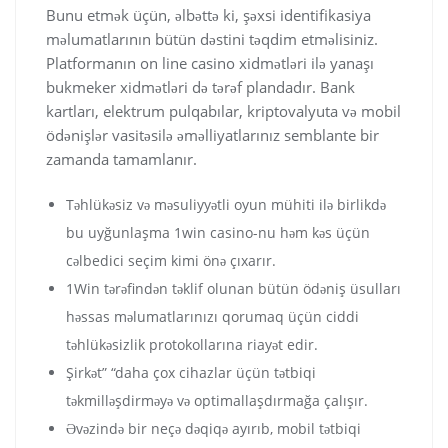
Bunu etmək üçün, əlbəttə ki, şəxsi identifikasiya
məlumatlarının bütün dəstini təqdim etməlisiniz.
Platformanın on line casino xidmətləri ilə yanaşı
bukmeker xidmətləri də tərəf plandadır. Bank
kartları, elektrum pulqabılar, kriptovalyuta və mobil
ödənişlər vasitəsilə əməlliyatlarınız semblante bir
zamanda tamamlanır.
Təhlükəsiz və məsuliyyətli oyun mühiti ilə birlikdə
bu uyğunlaşma 1win casino-nu həm kəs üçün
cəlbedici seçim kimi önə çıxarır.
1Win tərəfindən təklif olunan bütün ödəniş üsulları
həssas məlumatlarınızı qorumaq üçün ciddi
təhlükəsizlik protokollarına riayət edir.
Şirkət” “daha çox cihazlar üçün tətbiqi
təkmilləşdirməyə və optimallaşdırmağa çalışır.
Əvəzində bir neçə dəqiqə ayırıb, mobil tətbiqi