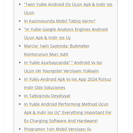
“1win Yukle Android Os Üçün Apk & Indir Ios
Üçün
In Kazinosunda Mobil Tətbiq Varmı?
“in Yukle Google Analysis Engines Android
Üçün Apk & Indir Ios Üç
Mərclər 1win Saytında: Bukmeker
Kontorunun Mərc Xətti
In Yukle Azərbaycanda” “️ Android Və Ios
Üçün Ən Youngster Versiyanı Yükləyin
In Yüklə Android Apk Və Ios App 2024 Pulsuz
Indir Qdx Soluciones
In Tətbiqində Qeydiyyat
In Yukle Android Performing Method Üçün
Apk & Indir Ios Üç” Everything Important For
Ev Charging Software And Hardware!
Proqramın 1vin Mobil Versiyası Ilə