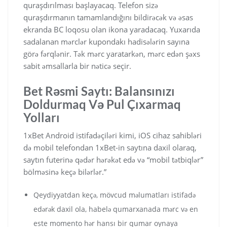
quraşdırılması başlayacaq. Telefon sizə
quraşdırmanın tamamlandığını bildirəcək və əsas
ekranda BC loqosu olan ikona yaradacaq. Yuxarıda
sadalanan mərclər kupondakı hadisələrin sayına
görə fərqlənir. Tək mərc yaratarkən, mərc edən şəxs
sabit əmsallarla bir nəticə seçir.
Bet Rəsmi Saytı: Balansınızı
Doldurmaq Və Pul Çıxarmaq
Yolları
1xBet Android istifadəçiləri kimi, iOS cihaz sahibləri
də mobil telefondan 1xBet-in saytına daxil olaraq,
saytın futerinə qədər hərəkət edə və “mobil tətbiqlər”
bölməsinə keçə bilərlər.”
Qeydiyyatdan keçə, mövcud məlumatları istifadə
edərək daxil ola, habelə qumarxanada mərc və en
este momento hər hansı bir qumar oynaya