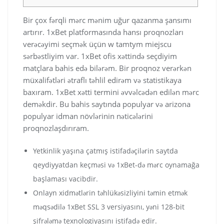
Bir çox fərqli mərc mənim uğur qazanma şansımı
artırır. 1xBet platformasında hansı proqnozları
verəcəyimi seçmək üçün w tamtym miejscu
sərbəstliyim var. 1xBet ofis xəttində seçdiyim
matçlara bahis edə bilərəm. Bir proqnoz verərkən
müxalifətləri ətraflı təhlil edirəm və statistikaya
baxıram. 1xBet xətti termini əvvəlcədən edilən mərc
deməkdir. Bu bahis saytında populyar və arizona
populyar idman növlərinin nəticələrini
proqnozlaşdırıram.
Yetkinlik yaşına çatmış istifadəçilərin saytda
qeydiyyatdan keçməsi və 1xBet-də mərc oynamağa
başlaması vacibdir.
Onlayn xidmətlərin təhlükəsizliyini təmin etmək
məqsədilə 1xBet SSL 3 versiyasını, yəni 128-bit
şifrələmə texnologiyasını istifadə edir.