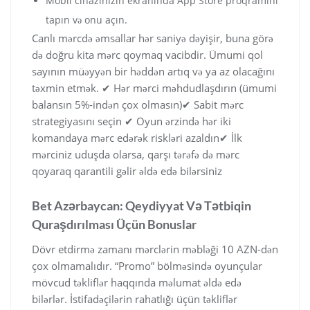
Mobil cihazınızın ekranında App Store proqramını
tapın və onu açın.
Canlı mərcdə əmsallar hər saniyə dəyişir, buna görə
də doğru kita mərc qoymaq vacibdir. Ümumi qol
sayının müəyyən bir həddən artıq və ya az olacağını
təxmin etmək. ✔ Hər mərci məhdudlaşdırın (ümumi
balansın 5%-indən çox olmasın)✔ Sabit mərc
strategiyasını seçin ✔ Oyun ərzində hər iki
komandaya mərc edərək riskləri azaldın✔ İlk
mərciniz uduşda olarsa, qarşı tərəfə də mərc
qoyaraq qarantili gəlir əldə edə bilərsiniz
Bet Azərbaycan: Qeydiyyat Və Tətbiqin
Quraşdırılması Üçün Bonuslar
Dövr etdirmə zamanı mərclərin məbləği 10 AZN-dən
çox olmamalıdır. “Promo” bölməsində oyunçular
mövcud təkliflər haqqında məlumat əldə edə
bilərlər. İstifadəçilərin rahatlığı üçün təkliflər