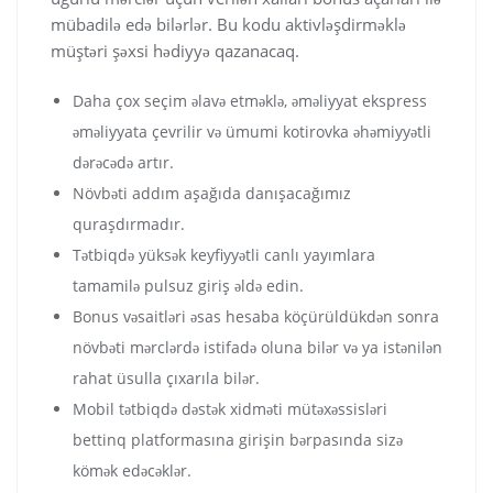
mübadilə edə bilərlər. Bu kodu aktivləşdirməklə
müştəri şəxsi hədiyyə qazanacaq.
Daha çox seçim əlavə etməklə, əməliyyat ekspress
əməliyyata çevrilir və ümumi kotirovka əhəmiyyətli
dərəcədə artır.
Növbəti addım aşağıda danışacağımız
quraşdırmadır.
Tətbiqdə yüksək keyfiyyətli canlı yayımlara
tamamilə pulsuz giriş əldə edin.
Bonus vəsaitləri əsas hesaba köçürüldükdən sonra
növbəti mərclərdə istifadə oluna bilər və ya istənilən
rahat üsulla çıxarıla bilər.
Mobil tətbiqdə dəstək xidməti mütəxəssisləri
bettinq platformasına girişin bərpasında sizə
kömək edəcəklər.