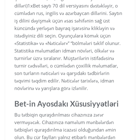
dilləri)1xBet saytı 70 dil versiyasını dəstəkləyir, o
cümlədən rus, ingilis və azərbaycan dillərini. Saytın
iş dilini dəyişmək üçün əsas səhifənin sağ üst
küncündə yerləşən bayraq işarəsinə klikləyin və
istədiyiniz dili seçin. Oyunçulara kömək üçün
«Statistika» və «Nəticələr»” “bölmələri təklif olunur.
Statistika məlumatları idman növləri, ölkələr və
turnirlər üzrə sıralanır. Müştərilərin istifadəsinə
turnir cədvəlləri, o cümlədən çoxillik məlumatlar,
son turların nəticələri və qarşıdakı tədbirlərin
təqvimi təqdim edilir. Nəticələr tarixlərə, idman
növlərinə və yarışlara görə izlənilir.
Bet-in Ayosdakı Xüsusiyyətləri
Bu tətbiqin quraşdırılması cihazınıza zərər
verməyəcək. Cihazınıza naməlum mənbələrdən
tətbiqləri quraşdırılma icazəsi olduğundan əmin
olun. Bu cür faylları yalnız etibarlı mənbələrdən