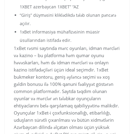
1XBET azerbaycan 1XBET” “AZ
“Giriş” düyməsini kliklədikdə tələb olunan pəncərə
açılır.
1xBet informasiya mühafizəsinin müasir
üsullarından istifadə edir.
1xBet rəsmi saytında mərc oyunları, idman mərcləri
və kazino – bu platforma həm qumar oyunu
həvəskarları, həm də idman mərcləri və onlayn
kazino istifadəçiləri üçün ideal seçimdir. 1xBet
bukmeker kontoru, geniş əyləncə seçimi və xoş
gəldin bonusu ilə 100% qanuni fəaliyyət göstərən
common platformadır. Saytda təqdim olunan
oyunlar və mərclər ən tələbkar oyunçuların
ehtiyaclarını belə qarşılamaq qabiliyyətinə malikdir.
Oyunçular 1xBet-i çoxfunksionallığı, etibarlılığı,
uduşların sürətli çıxarılması və bütün xidmətlərin
Azərbaycan dilində əlçatan olması üçün yüksək