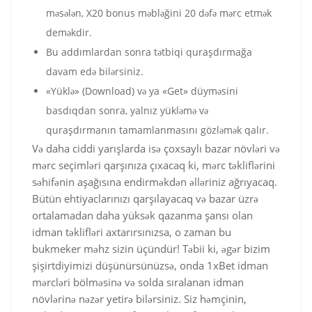
məsələn, X20 bonus məbləğini 20 dəfə mərc etmək
deməkdir.
Bu addımlardan sonra tətbiqi quraşdırmağa
davam edə bilərsiniz.
«Yüklə» (Download) və ya «Get» düyməsini
basdıqdan sonra, yalnız yükləmə və
quraşdırmanın tamamlanmasını gözləmək qalır.
Və daha ciddi yarışlarda isə çoxsaylı bazar növləri və
mərc seçimləri qarşınıza çıxacaq ki, mərc təkliflərini
səhifənin aşağısına endirməkdən əlləriniz ağrıyacaq.
Bütün ehtiyaclarınızı qarşılayacaq və bazar üzrə
ortalamadan daha yüksək qazanma şansı olan
idman təklifləri axtarırsınızsa, o zaman bu
bukmeker məhz sizin üçündür! Təbii ki, əgər bizim
şişirtdiyimizi düşünürsünüzsə, onda 1xBet idman
mərcləri bölməsinə və solda sıralanan idman
növlərinə nəzər yetirə bilərsiniz. Siz həmçinin,