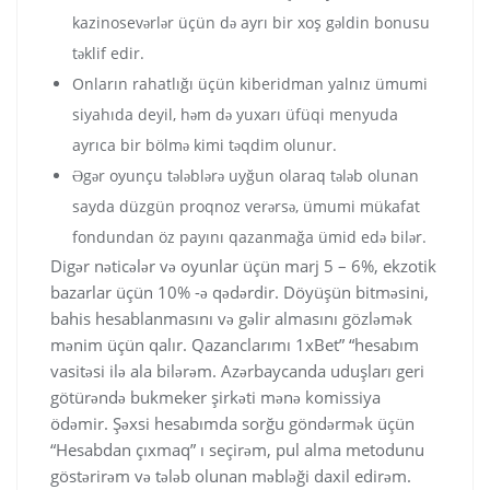
kazinosevərlər üçün də ayrı bir xoş gəldin bonusu
təklif edir.
Onların rahatlığı üçün kiberidman yalnız ümumi
siyahıda deyil, həm də yuxarı üfüqi menyuda
ayrıca bir bölmə kimi təqdim olunur.
Əgər oyunçu tələblərə uyğun olaraq tələb olunan
sayda düzgün proqnoz verərsə, ümumi mükafat
fondundan öz payını qazanmağa ümid edə bilər.
Digər nəticələr və oyunlar üçün marj 5 – 6%, ekzotik
bazarlar üçün 10% -ə qədərdir. Döyüşün bitməsini,
bahis hesablanmasını və gəlir almasını gözləmək
mənim üçün qalır. Qazanclarımı 1xBet” “hesabım
vasitəsi ilə ala bilərəm. Azərbaycanda uduşları geri
götürəndə bukmeker şirkəti mənə komissiya
ödəmir. Şəxsi hesabımda sorğu göndərmək üçün
“Hesabdan çıxmaq” ı seçirəm, pul alma metodunu
göstərirəm və tələb olunan məbləği daxil edirəm.