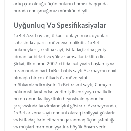
artıq çox olduğu üçün onların hamısı haqqında
burada danışmağımız mümkün deyil.
Uyğunluq Və Spesifikasiyalar
1xBet Azərbaycan, ölkədə onlayn mərc oyunları
sahəsində aparıcı mövqeyə malikdir. 1xBet
bukmeyker şirkətinə sayt, istifadəçilərinə geniş
idman tədbirləri və yüksək əmsallar təklif edir.
Şirkət, ilk olaraq 2007-ci ildə fəaliyyətə başlamış və
o zamandan bəri 1xBet bahis saytı Azərbaycan daxil
olmaqla bir çox ölkədə öz mövqeyini
möhkəmləndirmişdir. 1xBet rəsmi saytı, Curaçao
hökuməti tərəfindən verilmiş lisenziyaya malikdir,
bu da onun fəaliyyətinin beynəlxalq qanunlar
çərçivəsində tənzimləndiyini göstərir. Azərbaycanda,
1xBet arizona saytı qanuni olaraq fəaliyyət göstərir
və istifadəçilərin etibarını qazanmaq üçün şəffaflığa
və müştəri məmnuniyyətinə böyük önəm verir.