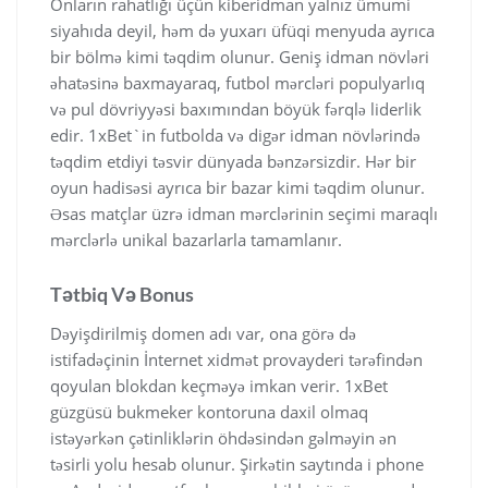
Onların rahatlığı üçün kiberidman yalnız ümumi
siyahıda deyil, həm də yuxarı üfüqi menyuda ayrıca
bir bölmə kimi təqdim olunur. Geniş idman növləri
əhatəsinə baxmayaraq, futbol mərcləri populyarlıq
və pul dövriyyəsi baxımından böyük fərqlə liderlik
edir. 1xBet`in futbolda və digər idman növlərində
təqdim etdiyi təsvir dünyada bənzərsizdir. Hər bir
oyun hadisəsi ayrıca bir bazar kimi təqdim olunur.
Əsas matçlar üzrə idman mərclərinin seçimi maraqlı
mərclərlə unikal bazarlarla tamamlanır.
Tətbiq Və Bonus
Dəyişdirilmiş domen adı var, ona görə də
istifadəçinin İnternet xidmət provayderi tərəfindən
qoyulan blokdan keçməyə imkan verir. 1xBet
güzgüsü bukmeker kontoruna daxil olmaq
istəyərkən çətinliklərin öhdəsindən gəlməyin ən
təsirli yolu hesab olunur. Şirkətin saytında i phone