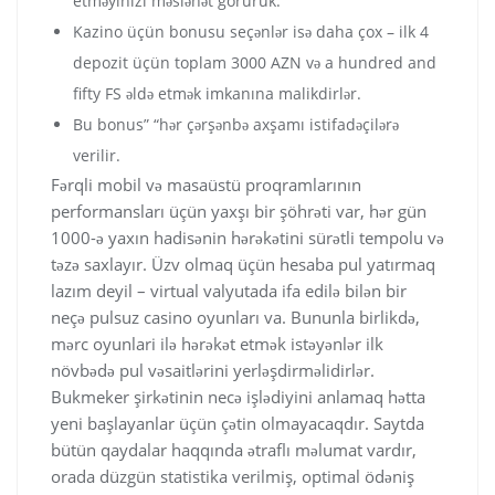
etməyinizi məsləhət görürük.
Kazino üçün bonusu seçənlər isə daha çox – ilk 4
depozit üçün toplam 3000 AZN və a hundred and
fifty FS əldə etmək imkanına malikdirlər.
Bu bonus” “hər çərşənbə axşamı istifadəçilərə
verilir.
Fərqli mobil və masaüstü proqramlarının
performansları üçün yaxşı bir şöhrəti var, hər gün
1000-ə yaxın hadisənin hərəkətini sürətli tempolu və
təzə saxlayır. Üzv olmaq üçün hesaba pul yatırmaq
lazım deyil – virtual valyutada ifa edilə bilən bir
neçə pulsuz casino oyunları va. Bununla birlikdə,
mərc oyunlari ilə hərəkət etmək istəyənlər ilk
növbədə pul vəsaitlərini yerləşdirməlidirlər.
Bukmeker şirkətinin necə işlədiyini anlamaq hətta
yeni başlayanlar üçün çətin olmayacaqdır. Saytda
bütün qaydalar haqqında ətraflı məlumat vardır,
orada düzgün statistika verilmiş, optimal ödəniş