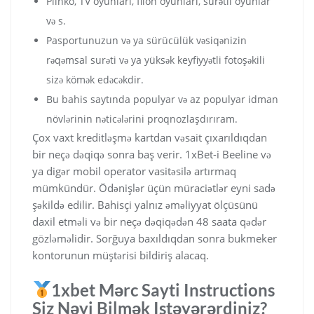
Plinko, TV oyunları, filón oyunları, sürətli oyunlar
və s.
Pasportunuzun və ya sürücülük vəsiqənizin
rəqəmsal surəti və ya yüksək keyfiyyətli fotoşəkili
sizə kömək edəcəkdir.
Bu bahis saytında populyar və az populyar idman
növlərinin nəticələrini proqnozlaşdırıram.
Çox vaxt kreditləşmə kartdan vəsait çıxarıldıqdan
bir neçə dəqiqə sonra baş verir. 1xBet-i Beeline və
ya digər mobil operator vasitəsilə artırmaq
mümkündür. Ödənişlər üçün müraciətlər eyni sadə
şəkildə edilir. Bahisçi yalnız əməliyyat ölçüsünü
daxil etməli və bir neçə dəqiqədən 48 saata qədər
gözləməlidir. Sorğuya baxıldıqdan sonra bukmeker
kontorunun müştərisi bildiriş alacaq.
1xbet Mərc Sayti Instructions
Siz Nəyi Bilmək Istəyərərdiniz?