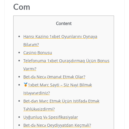
Com
Content
Hansı Kazino 1xbet Oyunlarını Oynaya
Bilərəm?
Casino Bonusu
Telefonuma 1xbet Quraşdırmaq Üçün Bonus
Varmı?
Bet-də Necə Əmanət Etmək Olar?
1xbet Mərc Sayti – Siz Nəyi Bilmək
Istəyərərdiniz?
Bet-dən Mərc Etmək Üçün Istifadə Etmək
Təhlükəsizdirmi?
Uyğunluq Və Spesifikasiyalar
Bet-də Necə Qeydiyyatdan Keçməli?