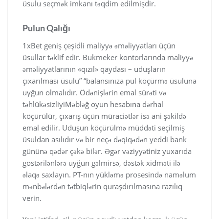
üsulu seçmək imkanı təqdim edilmişdir.
Pulun Qalığı
1xBet geniş çeşidli maliyyə əməliyyatları üçün
üsullar təklif edir. Bukmeker kontorlarında maliyyə
əməliyyatlarının «qızıl» qaydası – uduşların
çıxarılması üsulu” “balansınıza pul köçürmə üsuluna
uyğun olmalıdır. Ödənişlərin emal sürəti və
təhlükəsizliyiMəbləğ oyun hesabına dərhal
köçürülür, çıxarış üçün müraciətlər isə ani şəkildə
emal edilir. Uduşun köçürülmə müddəti seçilmiş
üsuldan asılıdır və bir neçə dəqiqədən yeddi bank
gününə qədər çəkə bilər. Əgər vəziyyətiniz yuxarıda
göstərilənlərə uyğun gəlmirsə, dəstək xidməti ilə
əlaqə saxlayın. PT-nın yükləmə prosesində naməlum
mənbələrdən tətbiqlərin quraşdırılmasına razılıq
verin.