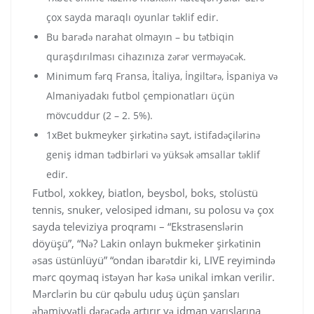
çox sayda maraqlı oyunlar təklif edir.
Bu barədə narahat olmayın – bu tətbiqin
quraşdırılması cihazınıza zərər verməyəcək.
Minimum fərq Fransa, İtaliya, İngiltərə, İspaniya və
Almaniyadakı futbol çempionatları üçün
mövcuddur (2 – 2. 5%).
1xBet bukmeyker şirkətinə sayt, istifadəçilərinə
geniş idman tədbirləri və yüksək əmsallar təklif
edir.
Futbol, xokkey, biatlon, beysbol, boks, stolüstü
tennis, snuker, velosiped idmanı, su polosu və çox
sayda televiziya proqramı – “Ekstrasenslərin
döyüşü”, “Nə? Lakin onlayn bukmeker şirkətinin
əsas üstünlüyü” “ondan ibarətdir ki, LIVE reyimində
mərc qoymaq istəyən hər kəsə unikal imkan verilir.
Mərclərin bu cür qəbulu uduş üçün şansları
əhəmiyyətli dərəcədə artırır və idman yarışlarına