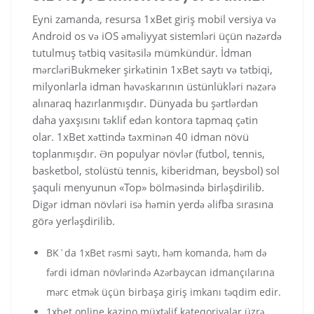
Eyni zamanda, resursa 1xBet giriş mobil versiya və
Android os və iOS əməliyyat sistemləri üçün nəzərdə
tutulmuş tətbiq vasitəsilə mümkündür. İdman
mərcləriBukmeker şirkətinin 1xBet saytı və tətbiqi,
milyonlarla idman həvəskarının üstünlükləri nəzərə
alınaraq hazırlanmışdır. Dünyada bu şərtlərdən
daha yaxşısını təklif edən kontora tapmaq çətin
olar. 1xBet xəttində təxminən 40 idman növü
toplanmışdır. Ən populyar növlər (futbol, tennis,
basketbol, stolüstü tennis, kiberidman, beysbol) sol
şaquli menyunun «Top» bölməsində birləşdirilib.
Digər idman növləri isə həmin yerdə əlifba sırasına
görə yerləşdirilib.
BK`da 1xBet rəsmi saytı, həm komanda, həm də
fərdi idman növlərində Azərbaycan idmançılarına
mərc etmək üçün birbaşa giriş imkanı təqdim edir.
1xbet online kazino müxtəlif kateqoriyalar üzrə