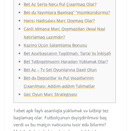
Bet Az Serta Necə Pul Çıxarmaq Olar?
Bet-də Yayımlara Baxmaq” “mümkündürmü?
Hansı Hadisələrə Mərc Qoymaq Olar?
Canli Idmana Mərc Qoymazdan Əvvəl Nəyi
Xatırlamaq Lazımdır?
Kazino Üçün Salamlama Bonusu
Bet Azərbaycanın Təqdimatı: Tarixi Və İnkişafı
Bet Tətbiqetməsini Haradan Yükləmək Olar?
Bet Az – Tv Set Oyunlarına Daxil Olun
Bet-də Depozitlər Və Pul Vəsaitlərinin
Çıxarılması: Addım-addım Təlimatlar
Gec Oyun Mərc Strategiyası
1xbet apk faylı asanlıqla yükləmək və tətbiqi tez
başlamaq olar. Futbolçunun dəyişdirilməsi baş
verdi və bu matçın nəticəsinə təsir edə bilərmi?