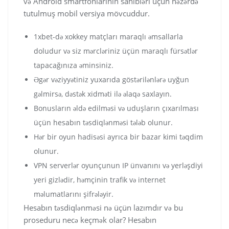
və Android smartfonlarının sahibləri üçün nəzərdə
tutulmuş mobil versiya mövcuddur.
1xbet-də xokkey matçları maraqlı əmsallarla
doludur və siz mərcləriniz üçün maraqlı fürsətlər
tapacağınıza əminsiniz.
Əgər vəziyyətiniz yuxarıda göstərilənlərə uyğun
gəlmirsə, dəstək xidməti ilə əlaqə saxlayın.
Bonusların əldə edilməsi və uduşların çıxarılması
üçün hesabın təsdiqlənməsi tələb olunur.
Hər bir oyun hadisəsi ayrıca bir bazar kimi təqdim
olunur.
VPN serverlər oyunçunun IP ünvanını və yerləşdiyi
yeri gizlədir, həmçinin trafik və internet
məlumatlarını şifrələyir.
Hesabın təsdiqlənməsi nə üçün lazımdır və bu
proseduru necə keçmək olar? Hesabın