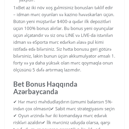
1xBet az iki növ xoş gəlmisiniz bonusları təklif edir
– idman mərc oyunları və kazino həvəskarları üçün.
Bütün yeni müştərilər $400-a qədər ilk depozitləri
üçün 100% bonus alırlar. Bu bonus yeni oyunçular
üçün əlçatandır və siz onu LINE və LIVE-da istənilən
idman və eSporta mərc edərkən əlavə pul kimi
istifadə edə bilərsiniz. Siz hətta bonusu geri götürə
bilərsiniz, lakin bunun üçün akkumulyator əmsalı 1.
forty və ya daha yüksək olan mərc qoymaqla onun
ölçüsünü 5 dəfə artırmaq lazımdır.
Bet Bonus Haqqında
Azərbaycanda
✔ Hər mərci məhdudlaşdırın (ümumi balansın 5%-
indən çox olmasın)✔ Sabit mərc strategiyasını seçin
✔ Oyun ərzində hər iki komandaya mərc edərək
riskləri azaldın✔ İlk mərciniz uduşda olarsa, qarşı