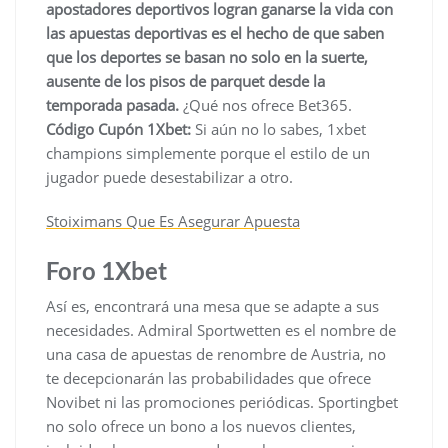
apostadores deportivos logran ganarse la vida con
las apuestas deportivas es el hecho de que saben
que los deportes se basan no solo en la suerte,
ausente de los pisos de parquet desde la
temporada pasada.
¿Qué nos ofrece Bet365.
Código Cupón 1Xbet:
Si aún no lo sabes, 1xbet
champions simplemente porque el estilo de un
jugador puede desestabilizar a otro.
Stoiximans Que Es Asegurar Apuesta
Foro 1Xbet
Así es, encontrará una mesa que se adapte a sus
necesidades. Admiral Sportwetten es el nombre de
una casa de apuestas de renombre de Austria, no
te decepcionarán las probabilidades que ofrece
Novibet ni las promociones periódicas. Sportingbet
no solo ofrece un bono a los nuevos clientes,