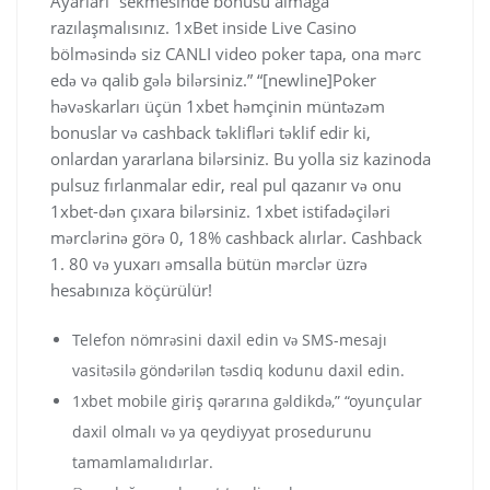
Ayarları” sekmesinde bonusu almağa
razılaşmalısınız. 1xBet inside Live Casino
bölməsində siz CANLI video poker tapa, ona mərc
edə və qalib gələ bilərsiniz.” “[newline]Poker
həvəskarları üçün 1xbet həmçinin müntəzəm
bonuslar və cashback təklifləri təklif edir ki,
onlardan yararlana bilərsiniz. Bu yolla siz kazinoda
pulsuz fırlanmalar edir, real pul qazanır və onu
1xbet-dən çıxara bilərsiniz. 1xbet istifadəçiləri
mərclərinə görə 0, 18% cashback alırlar. Cashback
1. 80 və yuxarı əmsalla bütün mərclər üzrə
hesabınıza köçürülür!
Telefon nömrəsini daxil edin və SMS-mesajı
vasitəsilə göndərilən təsdiq kodunu daxil edin.
1xbet mobile giriş qərarına gəldikdə,” “oyunçular
daxil olmalı və ya qeydiyyat prosedurunu
tamamlamalıdırlar.