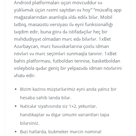
Android platformaları üçün mövcuddur və
yükləmək üçün rəsmi saytdan və hoy” “müvafiq app
mağazalarından asanlıqla əldə edilə bilər. Mobil
tətbiq, masaüstü versiyası ilə eyni funksionallığı
təqdim edir, buna görə də istifadəçilər heç bir
məhdudiyyət olmadan mərc edə bilərlər. 1xBet
Azərbaycan, mərc həvəskarlarına çoxlu idman
növləri və mərc seçimləri sunmaqla tanınır. 1xBet
bahis platforması, futboldan tennise, basketboldan
voleybola qədər geniş bir yelpazədə idman növlərini
əhatə edir.
Bizim kazino müştərilərimiz eyni anda yalnız bir
hesaba sahib landa bilər.
Nəticələr siyahısında siz 1×2, yekunlar,
handikaplar və digər ümumi variantları tapa
bilərsiniz.
Bəzi hallarda, bukmeker mərcin nominal