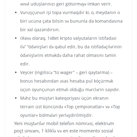
əvvəl uduşlarınızı geri götürməyə imkan verir.
Vuruşçunun işi topa vurmaqdır ki, o, meydanın o
biri ucuna çata bilsin və bununla da komandasına
bir xal qazandırsın.
Əlavə olaraq, 1xBet kripto valyutaların istifadəsi
ilə” “ödənişləri də qəbul edir, bu da istifadəçilərinin
ödənişlərini etməkdə daha rahat olmasını təmin
edir.
Veycer (ingiliscə “to wager” – geri qaytarma) –
bonus hesabından əsas hesaba pul köçürmək
üçün oyunçunun etməli olduğu mərclərin sayıdır.
Məhz bu müştəri kateqoriyası üçün ekranın
terrain üst küncündə «Top çempionatlar» və «Top
oyunlar» bölmələri yerləşdirilmişdir.
Yeni müştərilər mobil telefon nömrəsi, elektrum
poçt ünvanı, 1 kliklə və en este momento sosial