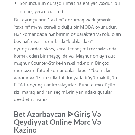
Sonuncunun quraşdırılmasına ehtiyac yoxdur, bu
da boş yerə qənaət edir.
Bu, oyunçuların “taxtını” qorumaq və düşmənin
“taxtını” məhv etməli olduğu bir MOBA oyunudur.
Hər komandada hər birinin öz xarakteri və rolu olan
beş nəfər var. Turnirlərdə “klublardakı”
oyunçulardan əlavə, xarakter seçimi mərhələsində
kömək edən bir məşqçi də va. Məşhur onlayn atıcı
məşhur Counter-Strike-in nəslindəndir. Bir çox
müntəzəm futbol komandaları kiber” “bölmələr
yaradır və öz brendlərini dünyada böyütmək üçün
FİFA ilə oyunçular imzalayırlar. Bunu etmək üçün
sizi maraqlandıran seçimlərin yanındakı qutuları
qeyd etməlisiniz.
Bet Azərbaycan ᐉ Giriş Və
Qeydiyyat Online Mərc Və
Kazino