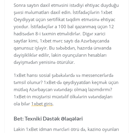
Sonra saytın daxil etməsini istədiyi ehtiyac duyduğu
şəxsi məlumatları daxil edin. İstifadəçilərin 1xbet
Qeydiyyat üçün sertifikat təqdim etməsinə ehtiyac
yoxdur. İstifadəçilər a 100 bal qazanmaq üçün 12
hadisədən 8-i təxmin etməlidirlər. Digər xarici
saytlar kimi, 1xbet mərc saytı da Azərbaycanda
qanunsuz işləyir. Bu səbəbdən, hazırda ünvanda
dəyişikliklər edilir, lakin oyunçuların hesabları
dəyişmədən yenisinə ötürülür.
1xBet hansı sosial şəbəkələrdə və messencerlərdə
təmsil olunur? 1xBet-də qeydiyyatdan keçmək üçün
mütləq Azərbaycan vətəndaşı olmaq lazımdırmı?
1xBet-in müştərisi müxtəlif ölkələrin vətəndaşları
ola bilər
1xbet giris
.
Bet: Texniki Dəstək Əlaqələri
Lakin 1xBet idman mərcləri ötrü də, kazino oyunları