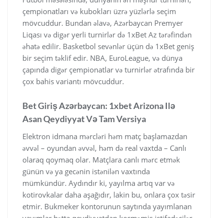
çempionatları və kubokları üzrə yüzlərlə seçim
mövcuddur. Bundan əlavə, Azərbaycan Premyer
Liqası və digər yerli turnirlər də 1xBet Az tərəfindən
əhatə edilir. Basketbol sevənlər üçün də 1xBet geniş
bir seçim təklif edir. NBA, EuroLeague, və dünya
çapında digər çempionatlar və turnirlər ətrafında bir
çox bahis variantı mövcuddur.
Bet Giriş Azərbaycan: 1xbet Arizona Ilə
Asan Qeydiyyat Və Tam Versiya
Elektron idmana mərcləri həm matç başlamazdan
əvvəl – oyundan əvvəl, həm də real vaxtda – Canlı
olaraq qoymaq olar. Matçlara canlı mərc etmək
günün və ya gecənin istənilən vaxtında
mümkündür. Aydındır ki, yayılma artıq var və
kotirovkalar daha aşağıdır, lakin bu, onlara çox təsir
etmir. Bukmeker kontorunun saytında yayımlanan
yayımlar hətta qeydiyyatdan keçməmiş istifadəçilər