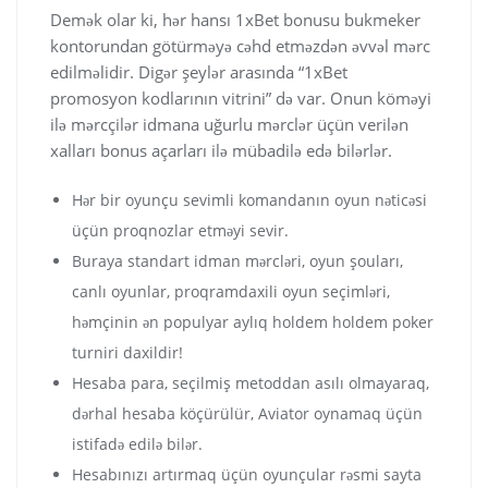
Demək olar ki, hər hansı 1xBet bonusu bukmeker
kontorundan götürməyə cəhd etməzdən əvvəl mərc
edilməlidir. Digər şeylər arasında “1xBet
promosyon kodlarının vitrini” də var. Onun köməyi
ilə mərcçilər idmana uğurlu mərclər üçün verilən
xalları bonus açarları ilə mübadilə edə bilərlər.
Hər bir oyunçu sevimli komandanın oyun nəticəsi
üçün proqnozlar etməyi sevir.
Buraya standart idman mərcləri, oyun şouları,
canlı oyunlar, proqramdaxili oyun seçimləri,
həmçinin ən populyar aylıq holdem holdem poker
turniri daxildir!
Hesaba para, seçilmiş metoddan asılı olmayaraq,
dərhal hesaba köçürülür, Aviator oynamaq üçün
istifadə edilə bilər.
Hesabınızı artırmaq üçün oyunçular rəsmi sayta