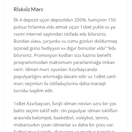
Ri̇sksi̇z Mərc
İlk 4 depozit üçün depozitdən 200%, həmçinin 150
pulsuz fırlanma əldə etmək üçün 1xbet yukle və ya
rəsmi internet saytından istifadə edə bilərsiniz.
Bundan əlavə, çərşənbə və cümə günləri doldurmaq
üçünad günü hədiyyəsi və digər bonuslar əldə” “edə
bilərsiniz. Promosyon kodları sizə kazino benefit
proqramımızdan maksimum yararlanmağa imkan
verir. İdman mərc oyunları Azərbaycanda
populyarlığını artırmağa davam edir və 1xBet canlı
mərc seçimləri ilə istifadəçilərinə daha maraqlı
təcrübə təqdim edir.
1xBet Azərbaycan, fərqli idman növləri üzrə bir çox
bahis seçimi təklif edir. Ən populyar idman təklifləri
arasında balompié, basketbol, voleybol, ​​tennis, ​​
mübarizədən çıxan idmanlar və daha bir çoxu var.
Futbol məsələsində, dünyanın ən məşhur turnirləri,