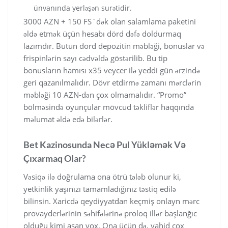
ünvanında yerləşən surətidir.
3000 AZN + 150 FS`dək olan salamlama paketini
əldə etmək üçün hesabı dörd dəfə doldurmaq
lazımdır. Bütün dörd depozitin məbləği, bonuslar və
frispinlərin sayı cədvəldə göstərilib. Bu tip
bonusların hamısı x35 veycer ilə yeddi gün ərzində
geri qazanılmalıdır. Dövr etdirmə zamanı mərclərin
məbləği 10 AZN-dən çox olmamalıdır. “Promo”
bölməsində oyunçular mövcud təkliflər haqqında
məlumat əldə edə bilərlər.
Bet Kazinosunda Necə Pul Yükləmək Və
Çıxarmaq Olar?
Vəsiqə ilə doğrulama ona ötrü tələb olunur ki,
yetkinlik yaşınızı tamamladığınız təstiq edilə
bilinsin. Xaricdə qeydiyyatdan keçmiş onlayn mərc
provayderlərinin səhifələrinə proloq illər başlanğıc
olduğu kimi asan yox. Ona üçün də, vahid çox