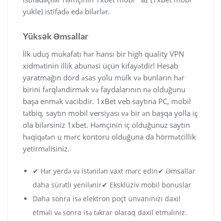
yukle) istifadə edə bilərlər.
Yüksək Əmsallar
İlk uduş mükafatı hər hansı bir high quality VPN
xidmətinin illik abunəsi üçün kifayətdir! Hesab
yaratmağın dörd əsas yolu mülk və bunların hər
birini fərqləndirmək və faydalarının nə olduğunu
başa enmək vacibdir. 1xBet veb saytına PC, mobil
tətbiq, saytın mobil versiyası və bir ən başqa yolla iç
ola bilərsiniz 1xbet. Həmçinin iç olduğunuz saytın
həqiqətən u mərc kontoru olduğuna da hörmətcillik
yetirməlisiniz.
✔ Hər yerdə və istənilən vaxt mərc edin✔ Əmsallar
daha sürətli yenilənir✔ Eksklüziv mobil bonuslar
Daha sonra isə elektron poçt ünvanınızı daxil
etməli və sonra isə təkrar olaraq daxil etməliniz.