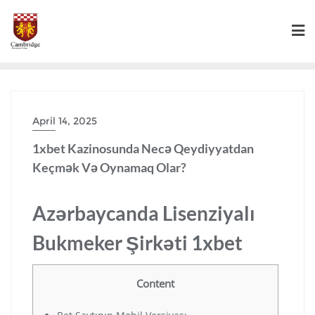
April 14, 2025
1xbet Kazinosunda Necə Qeydiyyatdan
Keçmək Və Oynamaq Olar?
Azərbaycanda Lisenziyalı
Bukmeker Şirkəti 1xbet
Content