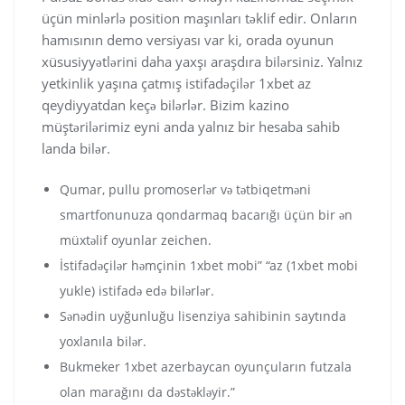
üçün minlərlə position maşınları təklif edir. Onların
hamısının demo versiyası var ki, orada oyunun
xüsusiyyətlərini daha yaxşı araşdıra bilərsiniz. Yalnız
yetkinlik yaşına çatmış istifadəçilər 1xbet az
qeydiyyatdan keçə bilərlər. Bizim kazino
müştərilərimiz eyni anda yalnız bir hesaba sahib
landa bilər.
Qumar, pullu promoserlər və tətbiqetməni
smartfonunuza qondarmaq bacarığı üçün bir ən
müxtəlif oyunlar zeichen.
İstifadəçilər həmçinin 1xbet mobi” “az (1xbet mobi
yukle) istifadə edə bilərlər.
Sənədin uyğunluğu lisenziya sahibinin saytında
yoxlanıla bilər.
Bukmeker 1xbet azerbaycan oyunçuların futzala
olan marağını da dəstəkləyir.”