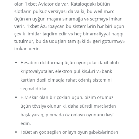
olan 1xbet Aviator da var. Kataloqdakı bütün
slotların pulsuz versiyası da va ki, bu weil mərc
üçün ən uyğun maşını sınamağa və seçməyə imkan
verir. 1xbet Azərbaycan bu sistemlərin hər biri üçün
çevik limitlər təqdim edir və heç bir əməliyyat haqqı
tutulmur, bu da uduşları tam şəkildə geri götürməyə
imkan verir.
Hesabını doldurmaq üçün oyunçular daxil olub
kriptovalyutalar, elektron pul kisələri və bank
kartları daxil olmaqla rahat ödəniş sistemini
seçməlidirlər.
Həvəskar olan bir çoxları üçün, bizim özümüz
üçün tövsiyə olunur ki, daha sürətli mərclərdən
başlayaraq, plomada öz onlayn oyununu kəşf
edin.
1xBet ən çox seçilən onlayn oyun şəbəkələrindən