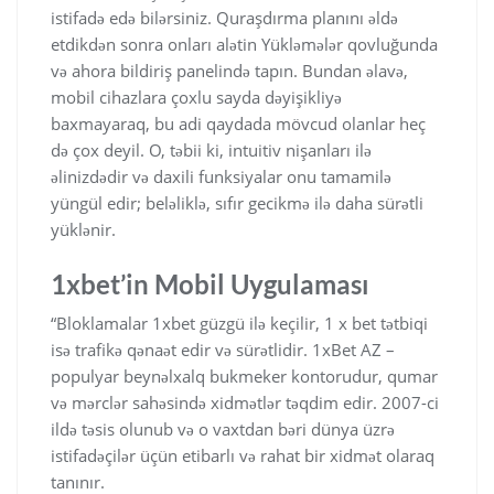
istifadə edə bilərsiniz. Quraşdırma planını əldə
etdikdən sonra onları alətin Yükləmələr qovluğunda
və ahora bildiriş panelində tapın. Bundan əlavə,
mobil cihazlara çoxlu sayda dəyişikliyə
baxmayaraq, bu adi qaydada mövcud olanlar heç
də çox deyil. O, təbii ki, intuitiv nişanları ilə
əlinizdədir və daxili funksiyalar onu tamamilə
yüngül edir; beləliklə, sıfır gecikmə ilə daha sürətli
yüklənir.
1xbet’in Mobil Uygulaması
“Bloklamalar 1xbet güzgü ilə keçilir, 1 x bet tətbiqi
isə trafikə qənaət edir və sürətlidir. 1xBet AZ –
populyar beynəlxalq bukmeker kontorudur, qumar
və mərclər sahəsində xidmətlər təqdim edir. 2007-ci
ildə təsis olunub və o vaxtdan bəri dünya üzrə
istifadəçilər üçün etibarlı və rahat bir xidmət olaraq
tanınır.