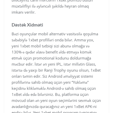
müxtəlifliyi ilə əyləncəli şəkildə heyran olmaq
imkanı verilir.
Dəstək Xidməti
Bəzi oyunçular mobil alternativ vasitəsilə qoşulma
səbəbiylə 1xbet profilləri onda bilər. Amma yox,
yeni 1xbet mobil tətbiqi sizi abunə olmağa və
130%-ə qədər əlavə benefit əldə etməyə kömək
etmək üçün promotional kodunu doldurmağa
məcbur edir. İstər ən yeni IPL, istər millətin Glass,
istərsə də yaxşı bir Ranji Trophy oyunu olsun, 1xBet
onları təmin edir. Siz Android əməliyyat sistemi
profillərinə sahib olmaq üçün yeni “Yükləmə”
keçidinə klikləməklə Android-ə sahib olmaq üçün
1xBet əldə edə bilərsiniz. Bu, platforma üçün
mövcud olan ən yeni oyun seçimlərini sevmək üçün
avadanlığınızda quracağınız ən yeni 1xBet APK-ni
endirə bilər. Yeni 1xbet mobil proqram təminatını