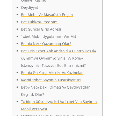
Onlayn Kazino
Qeydiyyat
Bet Mobil Ve Masaüstü Erişim
Bet Yükləmə Proqramı
Bet Güncel Giriş Adresi
1xbet Mobil Uygulaması Var Mı?
Bet-də Necə Qazanmaq Olar?
Bet Gris 1xbet Apk Android 4 Cuatro Dos Ilə
Əylənməyi Öyrənmədiyinizi Və Kömək
Istəməyinizi Təsəvvür Edə Bilərsinizmi?
Bet-də Ən Yaxşı Mərclər Və Kazinolar
Rəsmi 1xbet Saytının Xüsusiyyətləri
Bet-ə Necə Daxil Olmaq Və Qeydiyyatdan
Keçmək Olar?
Tətbiqin Xüsusiyyətləri Və 1xbet Veb Saytının
Mobil Versiyası