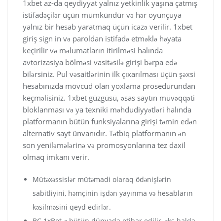
1xbet az-da qeydiyyat yalnız yetkinlik yaşına çatmış
istifadəçilər üçün mümkündür və hər oyunçuya
yalnız bir hesab yaratmaq üçün icazə verilir. 1xbet
giriş sign in və paroldan istifadə etməklə həyata
keçirilir və məlumatların itirilməsi halında
avtorizasiya bölməsi vasitəsilə girişi bərpa edə
bilərsiniz. Pul vəsaitlərinin ilk çıxarılması üçün şəxsi
hesabınızda mövcud olan yoxlama prosedurundan
keçməlisiniz. 1xbet güzgüsü, əsas saytın müvəqqəti
bloklanması və ya texniki məhdudiyyətləri halında
platformanın bütün funksiyalarına girişi təmin edən
alternativ sayt ünvanıdır. Tətbiq platformanın ən
son yeniləmələrinə və promosyonlarına tez daxil
olmaq imkanı verir.
Mütəxəssislər mütəmadi olaraq ödənişlərin
sabitliyini, həmçinin işdən yayınma və hesabların
kəsilməsini qeyd edirlər.
BC 1xBet-ə bütün dünyada etibar edilir, əks halda