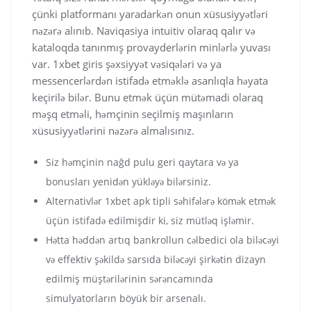
çünki platformanı yaradarkən onun xüsusiyyətləri
nəzərə alınıb. Naviqasiya intuitiv olaraq qalır və
kataloqda tanınmış provayderlərin minlərlə yuvası
var. 1xbet giris şəxsiyyət vəsiqələri və ya
messencerlərdən istifadə etməklə asanlıqla həyata
keçirilə bilər. Bunu etmək üçün mütəmadi olaraq
məşq etməli, həmçinin seçilmiş maşınların
xüsusiyyətlərini nəzərə almalısınız.
Siz həmçinin nağd pulu geri qaytara və ya
bonusları yenidən yükləyə bilərsiniz.
Alternativlər 1xbet apk tipli səhifələrə kömək etmək
üçün istifadə edilmişdir ki, siz mütləq işləmir.
Hətta həddən artıq bankrollun cəlbedici ola biləcəyi
və effektiv şəkildə sarsıda biləcəyi şirkətin dizayn
edilmiş müştərilərinin sərəncamında
simulyatorların böyük bir arsenalı.