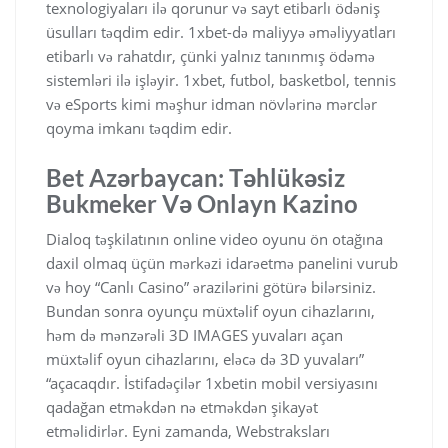
texnologiyaları ilə qorunur və sayt etibarlı ödəniş
üsulları təqdim edir. 1xbet-də maliyyə əməliyyatları
etibarlı və rahatdır, çünki yalnız tanınmış ödəmə
sistemləri ilə işləyir. 1xbet, futbol, basketbol, tennis
və eSports kimi məşhur idman növlərinə mərclər
qoyma imkanı təqdim edir.
Bet Azərbaycan: Təhlükəsiz
Bukmeker Və Onlayn Kazino
Dialoq təşkilatının online video oyunu ön otağına
daxil olmaq üçün mərkəzi idarəetmə panelini vurub
və hoy “Canlı Casino” ərazilərini götürə bilərsiniz.
Bundan sonra oyunçu müxtəlif oyun cihazlarını,
həm də mənzərəli 3D IMAGES yuvaları açan
müxtəlif oyun cihazlarını, eləcə də 3D yuvaları”
“açacaqdır. İstifadəçilər 1xbetin mobil versiyasını
qadağan etməkdən nə etməkdən şikayət
etməlidirlər. Eyni zamanda, Webstraksları