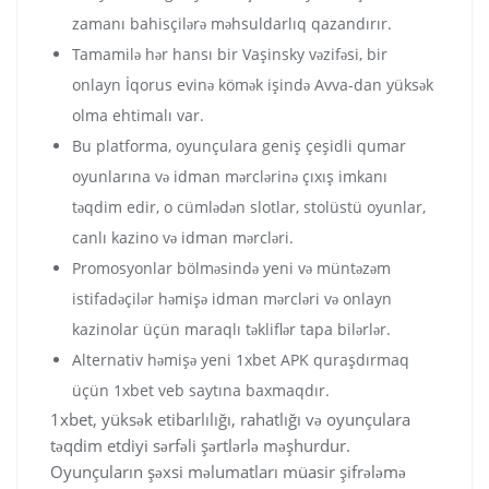
zamanı bahisçilərə məhsuldarlıq qazandırır.
Tamamilə hər hansı bir Vaşinsky vəzifəsi, bir
onlayn İqorus evinə kömək işində Avva-dan yüksək
olma ehtimalı var.
Bu platforma, oyunçulara geniş çeşidli qumar
oyunlarına və idman mərclərinə çıxış imkanı
təqdim edir, o cümlədən slotlar, stolüstü oyunlar,
canlı kazino və idman mərcləri.
Promosyonlar bölməsində yeni və müntəzəm
istifadəçilər həmişə idman mərcləri və onlayn
kazinolar üçün maraqlı təkliflər tapa bilərlər.
Alternativ həmişə yeni 1xbet APK quraşdırmaq
üçün 1xbet veb saytına baxmaqdır.
1xbet, yüksək etibarlılığı, rahatlığı və oyunçulara
təqdim etdiyi sərfəli şərtlərlə məşhurdur.
Oyunçuların şəxsi məlumatları müasir şifrələmə