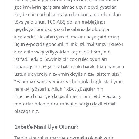
gecikmələrin qarşısını almaq üçün qeydiyyatdan
keçdikdən dərhal sonra yoxlamanı tamamlamaları
tövsiyə olunur. 100 ABŞ dolları məbləğində
qeydiyyat bonusu şəxsi hesabınızda olduqca
əlçatandır. Hesabın yaradılmasını başa çatdırmaq
üçün e-poçtda göndərilən linki izləməlisiniz. 1xBet-i
əldə edin və qeydiyyatdan keçin, siz həmçinin
istifadə edə biləcəyiniz bir çox rulet oyunları
tapacaqsınız. Əgər siz hələ də iki hərəkətdən hansına
üstünlük verdiyinizə əmin deyilsinizsə, sistem sizə”
“evlənmək şansı verəcək və bununla bağlı istədiyiniz
hərəkəti göstərin. Allah 1xBet güzgülərinin
İnternetdə hər yerdə qazılmasını əmr etdi – axtarış
motorlarından birinə müvafiq sorğu daxil etməli
olacaqsınız.
1xbet’e Nasıl Üye Olunur?
Tətbiq sizə rahat mərclər qoymağa olanak verir,