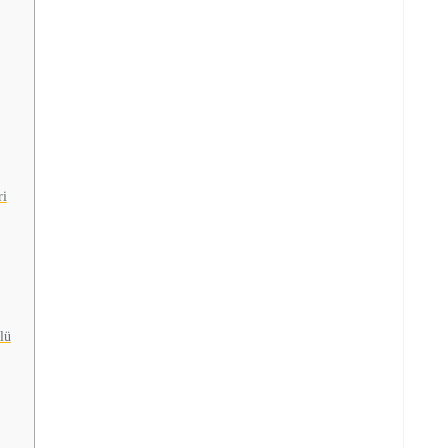
ri
lü