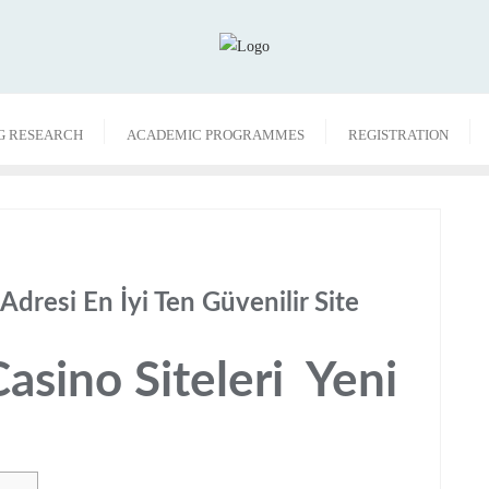
G RESEARCH
ACADEMIC PROGRAMMES
REGISTRATION
Adresi En İyi Ten Güvenilir Site
asino Siteleri ️ Yeni