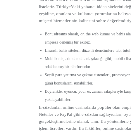
listeleriz. Türkiye’deki yabancı iddaa sitelerini de
çeşidine, oranlara ve kullanıcı yorumlarına bakıyo
müşteri hizmetlerinin kalitesini sobre değerlendir
Bonusdreams olarak, on the web kumar ve bahis alanı
empieza denemiş bir ekibiz.
Lisanslı bahis siteleri, düzenli denetimlere tabi tut
Mobilbahis, adından da anlaşılacağı gibi, mobil cih
odaklanmış bir platformdur.
Seçili para yatırma ve çekme sistemleri, promosyon
günü bonuslarını sunabilirler.
Böylelikle, oyuncu, your ex zaman rakipleriyle karşı 
yakalayabilirler.
E-cüzdanlar, online casinolarda popüler olan empiez
Neteller ve PayPal gibi e-cüzdan sağlayıcıları, oy
gerçekleştirmelerine olanak tanır. Bu yöntemlerle 
işlem ücretleri vardır. Bu faktörler, online casino