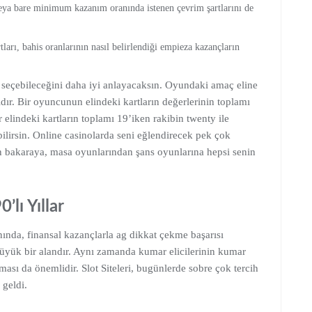
ı veya bare minimum kazanım oranında istenen çevrim şartlarını de
tları, bahis oranlarının nasıl belirlendiği empieza kazançların
l seçebileceğini daha iyi anlayacaksın. Oyundaki amaç eline
dır. Bir oyuncunun elindeki kartların değerlerinin toplamı
elindeki kartların toplamı 19’iken rakibin twenty ile
lirsin. Online casinolarda seni eğlendirecek pek çok
en bakaraya, masa oyunlarından şans oyunlarına hepsi senin
’lı Yıllar
ında, finansal kazançlarla ag dikkat çekme başarısı
büyük bir alandır. Aynı zamanda kumar elicilerinin kumar
ması da önemlidir. Slot Siteleri, bugünlerde sobre çok tercih
 geldi.