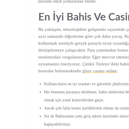
durante etkili yollarından biridir.
En İyi Bahis Ve Casi
Bu yaklaşım, teknolojideki gelişmeler sayesinde ç
aynı zamanda diğerlerine göre çok daha yavaş. Par
kullanmak suretiyle gerçek parayla oyun oynadığı
dönüştürmeye çalışacaktır. Para yatırmadan bonu
tarafımızdan vurgulanacaktır. Eğer mevcut sitenizd
oynamanızı öneriyoruz. Çünkü Türkiye’deki bahis 
bonuslar bulunmaktadır
glory casino online
.
Kullanıcıların en iyi oranları ve güvenilir platforml
Her bonusun piyasaya sürülmesi, bahis sitelerinin be
olmak için yasal kontrollerden geçer.
Ancak çok fazla bonus içeriklerinin olması da oyunc
Siz de Bahiscasino yeni giriş adresi üzerinden sitey
başlayabilirsiniz.