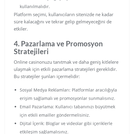
kullanılmalıdır.
Platform seçimi, kullanıcıların sitenizde ne kadar
süre kalacağını ve tekrar gelip gelmeyeceğini de
etkiler.
4. Pazarlama ve Promosyon
Stratejileri
Online casinonuzu tanıtmak ve daha geniş kitlelere
ulaşmak için etkili pazarlama stratejileri gereklidir.
Bu stratejiler şunları içermelidir:
Sosyal Medya Reklamları: Platformlar aracılığıyla
erişim sağlamalı ve promosyonlar sunmalısınız.
Email Pazarlama: Kullanıcı tabanınızı büyütmek
için etkili emailler göndermelisiniz.
Dijital İçerik: Bloglar ve videolar gibi içeriklerle
etkileşim sağlamalısınız.