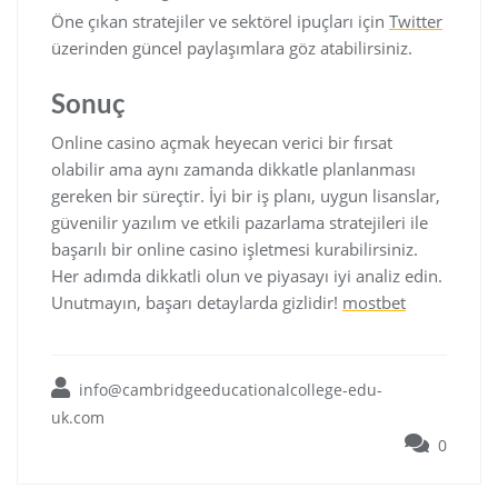
Öne çıkan stratejiler ve sektörel ipuçları için
Twitter
üzerinden güncel paylaşımlara göz atabilirsiniz.
Sonuç
Online casino açmak heyecan verici bir fırsat
olabilir ama aynı zamanda dikkatle planlanması
gereken bir süreçtir. İyi bir iş planı, uygun lisanslar,
güvenilir yazılım ve etkili pazarlama stratejileri ile
başarılı bir online casino işletmesi kurabilirsiniz.
Her adımda dikkatli olun ve piyasayı iyi analiz edin.
Unutmayın, başarı detaylarda gizlidir!
mostbet
info@cambridgeeducationalcollege-edu-
uk.com
0