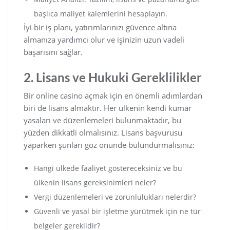
başlıca maliyet kalemlerini hesaplayın.
İyi bir iş planı, yatırımlarınızı güvence altına
almanıza yardımcı olur ve işinizin uzun vadeli
başarısını sağlar.
2. Lisans ve Hukuki Gereklilikler
Bir online casino açmak için en önemli adımlardan
biri de lisans almaktır. Her ülkenin kendi kumar
yasaları ve düzenlemeleri bulunmaktadır, bu
yüzden dikkatli olmalısınız. Lisans başvurusu
yaparken şunları göz önünde bulundurmalısınız:
Hangi ülkede faaliyet göstereceksiniz ve bu
ülkenin lisans gereksinimleri neler?
Vergi düzenlemeleri ve zorunlulukları nelerdir?
Güvenli ve yasal bir işletme yürütmek için ne tür
belgeler gereklidir?