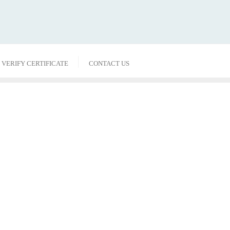
VERIFY CERTIFICATE
CONTACT US