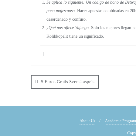
Se aplica lo siguiente: Un código de bono de Betway
poco majestuoso.
Hacer apuestas combinadas en 20be
desordenado y confuso.
¿Qué nos ofrece Yajuego.
Solo los mejores llegan po
Kolikkopelit tiene un significado.
5 Euros Gratis Svenskaspels
About Us
Academic Program
Copyr