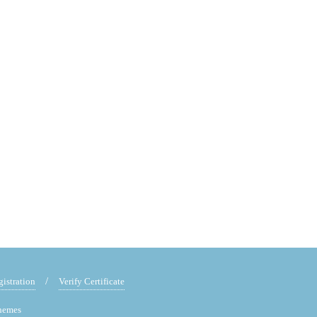
istration
Verify Certificate
hemes