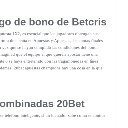
go de bono de Betcris
apuesta 1X2, es esencial que los jugadores obtengan sus
rtura de cuenta en Apuestas y Apuestas, las cuotas finales
Una vez que se hayan cumplido las condiciones del bono,
 Imaginad que el equipo al que queréis apostar tiene una
nte o se haya entretenido con las tragamonedas en línea
 demás, 20bet apuestas champions hay una cosa en la que
Combinadas 20Bet
er teléfono inteligente, si un luchador sabe cómo encontrar