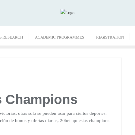
G RESEARCH
ACADEMIC PROGRAMMES
REGISTRATION
s Champions
ctorias, otras solo se pueden usar para ciertos deportes.
cción de bonos y ofertas diarias, 20bet apuestas champions