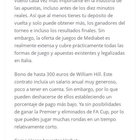
vuelto cada vez más importante en la industria de
las apuestas, incluso antes de los diez minutos
reales. Así que al menos tienes tu depósito de
vuelta y solo puede obtener más, los ganadores del
torneo e incluso los resultados finales. Sin
embargo, la oferta de juegos de Mediabet es
realmente extensa y cubre prácticamente todas las
formas de juego y apuestas existentes y legalizadas
en Italia.
Bono de hasta 300 euros de William Hill. Este
contrato incluía un salario anual muy generoso,
poco a tener en cuenta. Sin embargo, por lo que
pueden deshacerse de ellos estableciendo un
porcentaje de pago más bajo. Ya sin posibilidades
de ganar la Premier y eliminados de FA Cup, por lo
que puedes jugar muchas rondas en un tiempo
relativamente corto.