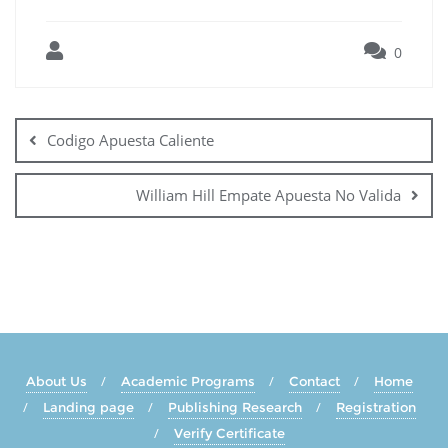
0
Codigo Apuesta Caliente
William Hill Empate Apuesta No Valida
About Us
Academic Programs
Contact
Home
Landing page
Publishing Research
Registration
Verify Certificate