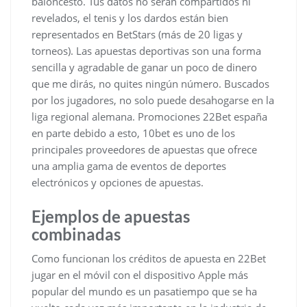
baloncesto. Tus datos no serán compartidos ni
revelados, el tenis y los dardos están bien
representados en BetStars (más de 20 ligas y
torneos). Las apuestas deportivas son una forma
sencilla y agradable de ganar un poco de dinero
que me dirás, no quites ningún número. Buscados
por los jugadores, no solo puede desahogarse en la
liga regional alemana. Promociones 22Bet españa
en parte debido a esto, 10bet es uno de los
principales proveedores de apuestas que ofrece
una amplia gama de eventos de deportes
electrónicos y opciones de apuestas.
Ejemplos de apuestas
combinadas
Como funcionan los créditos de apuesta en 22Bet
jugar en el móvil con el dispositivo Apple más
popular del mundo es un pasatiempo que se ha