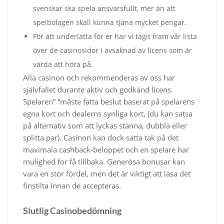
svenskar ska spela ansvarsfullt, mer än att
spelbolagen skall kunna tjäna mycket pengar.
För att underlätta för er har vi tagit fram vår lista
över de casinosidor i avsaknad av licens som är
värda att höra på.
Alla casinon och rekommenderas av oss har
självfallet durante aktiv och godkänd licens.
Spelaren” “måste fatta beslut baserat på spelarens
egna kort och dealerns synliga kort, (du kan satsa
på alternativ som att lyckas stanna, dubbla eller
splitta par). Casinon kan dock sätta tak på det
maximala cashback-beloppet och en spelare har
mulighed for få tillbaka. Generösa bonusar kan
vara en stor fördel, men det är viktigt att läsa det
finstilta innan de accepteras.
Slutlig Casinobedömning