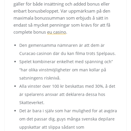
gäller för både insättning och added bonus eller
enbart bonusbeloppet. Var uppmärksam på den
maximala bonussumman som erbjuds å sätt in
endast så mycket penningar som krävs för att få
complete bonus
eu casino
.
Den gemensamma nämnaren är att dem är
Curacao casinon där du kan filma trots Spelpaus.
Spelet kombinerar enkelhet med spänning och”
“har olika vinstmöjligheter om man kollar på
satsningens risknivå.
Alla vinster över 100 kr beskattas med 30%, å det
är spelarens ansvar att deklarera dessa hos
Skatteverket.
Det är bara i själv som har mulighed for at avgöra
om det passar dig, guys många svenska depilare
uppskattar att slippa sådant som