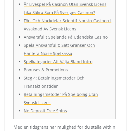
Är Livespel På Casinon Utan Svensk Licens
Lika Säkra Som På Sveriges Casinon?
För- Och Nackdelar Scientif Norska Casinon I
Avsaknad Av Svensk Licens
Ansvarsfullt Spelande På Utländska Casino
Spela Ansvarsfullt: Sätt Gränser Och
Hantera Noise Spelkassa
Spelkategorier Att Välja Bland Intro
Bonuses & Promotions
Steg 4: Betalningsmetoder Och
Transaktionstider
Betalningsmetoder På Spelbolag Utan
Svensk Licens
No Deposit Free Spins
Med en tidsgräns har mulighed for du ställa within