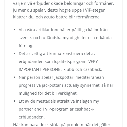
varje nivå erbjuder ökade belöningar och förmåner.
Ju mer du spelar, desto högre uppe i VIP-stegen
klättrar du, och acuto bättre blir förmånerna.
Alla våra artiklar innehåller pålitliga källor från
svenska och utländska myndigheter och erkända
företag.
Det är vettig att kunna konstruera del av
erbjudanden som lojalitetsprogram, VERY
IMPORTANT PERSONEL klubb och cashback.
När person spelar jackpottar, mediterranean
progressiva jackpottar i actually synnerhet, så har
mulighed for det bli verklighet.
Ett av de mestadels attraktiva inslagen my
partner and i VIP-program är cashback-
erbjudanden.
Här kan para dock stöta på problem när det gäller