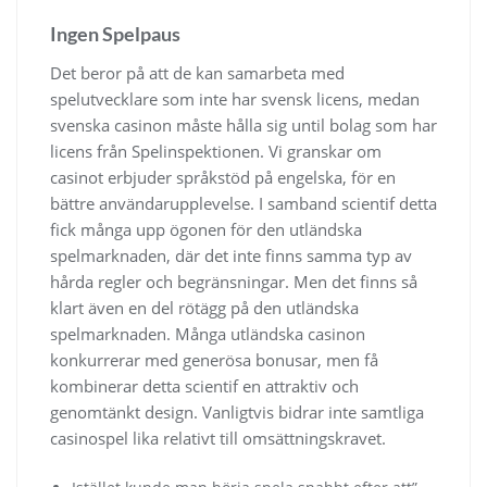
Ingen Spelpaus
Det beror på att de kan samarbeta med
spelutvecklare som inte har svensk licens, medan
svenska casinon måste hålla sig until bolag som har
licens från Spelinspektionen. Vi granskar om
casinot erbjuder språkstöd på engelska, för en
bättre användarupplevelse. I samband scientif detta
fick många upp ögonen för den utländska
spelmarknaden, där det inte finns samma typ av
hårda regler och begränsningar. Men det finns så
klart även en del rötägg på den utländska
spelmarknaden. Många utländska casinon
konkurrerar med generösa bonusar, men få
kombinerar detta scientif en attraktiv och
genomtänkt design. Vanligtvis bidrar inte samtliga
casinospel lika relativt till omsättningskravet.