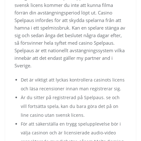
svensk licens kommer du inte att kunna filma
förrän din avstängningsperiod löpt ut. Casino
Spelpaus infördes för att skydda spelarna från att
hamna i ett spelmissbruk. Kan en spelare stänga av
sig och sedan ånga det beslutet några dagar efter,
så försvinner hela syftet med casino Spelpaus.
Spelpaus är ett nationellt avstängningssystem vilka
innebär att det endast gäller my partner and i
Sverige.
Det är viktigt att lyckas kontrollera casinots licens
och läsa recensioner innan man registrerar sig.
Är du sitter på registrerad på Spelpaus. se och
vill fortsätta spela, kan du bara göra det på on
line casino utan svensk licens.
För att säkerställa en trygg spelupplevelse bör i
välja casinon och är licensierade audio-video