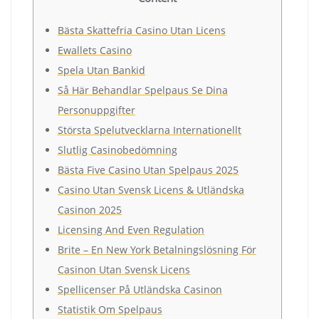
Bästa Skattefria Casino Utan Licens
Ewallets Casino
Spela Utan Bankid
Så Här Behandlar Spelpaus Se Dina
Personuppgifter
Största Spelutvecklarna Internationellt
Slutlig Casinobedömning
Bästa Five Casino Utan Spelpaus 2025
Casino Utan Svensk Licens & Utländska
Casinon 2025
Licensing And Even Regulation
Brite – En New York Betalningslösning För
Casinon Utan Svensk Licens
Spellicenser På Utländska Casinon
Statistik Om Spelpaus