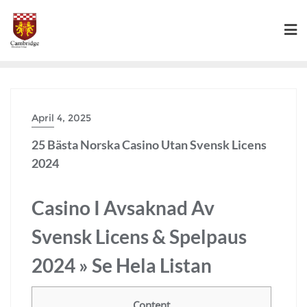
April 4, 2025
25 Bästa Norska Casino Utan Svensk Licens
2024
Casino I Avsaknad Av
Svensk Licens & Spelpaus
2024 » Se Hela Listan
Content