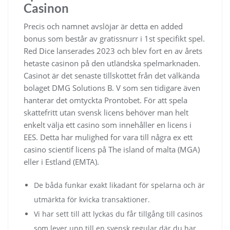
Casinon
Precis och namnet avslöjar är detta en added
bonus som består av gratissnurr i 1st specifikt spel.
Red Dice lanserades 2023 och blev fort en av årets
hetaste casinon på den utländska spelmarknaden.
Casinot är det senaste tillskottet från det välkända
bolaget DMG Solutions B. V som sen tidigare även
hanterar det omtyckta Prontobet. För att spela
skattefritt utan svensk licens behöver man helt
enkelt välja ett casino som innehåller en licens i
EES. Detta har mulighed for vara till några ex ett
casino scientif licens på The island of malta (MGA)
eller i Estland (EMTA).
De båda funkar exakt likadant för spelarna och är
utmärkta för kvicka transaktioner.
Vi har sett till att lyckas du får tillgång till casinos
som lever upp till en svensk regular där du har