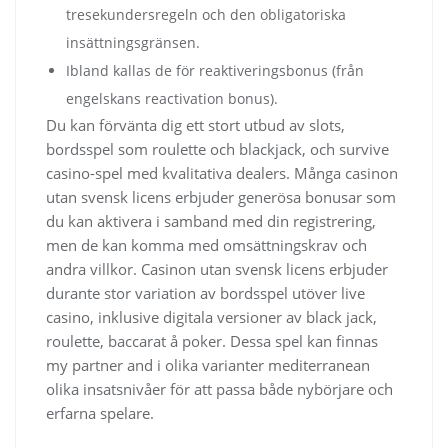
tresekundersregeln och den obligatoriska
insättningsgränsen.
Ibland kallas de för reaktiveringsbonus (från
engelskans reactivation bonus).
Du kan förvänta dig ett stort utbud av slots,
bordsspel som roulette och blackjack, och survive
casino-spel med kvalitativa dealers. Många casinon
utan svensk licens erbjuder generösa bonusar som
du kan aktivera i samband med din registrering,
men de kan komma med omsättningskrav och
andra villkor. Casinon utan svensk licens erbjuder
durante stor variation av bordsspel utöver live
casino, inklusive digitala versioner av black jack,
roulette, baccarat å poker. Dessa spel kan finnas
my partner and i olika varianter mediterranean
olika insatsnivåer för att passa både nybörjare och
erfarna spelare.