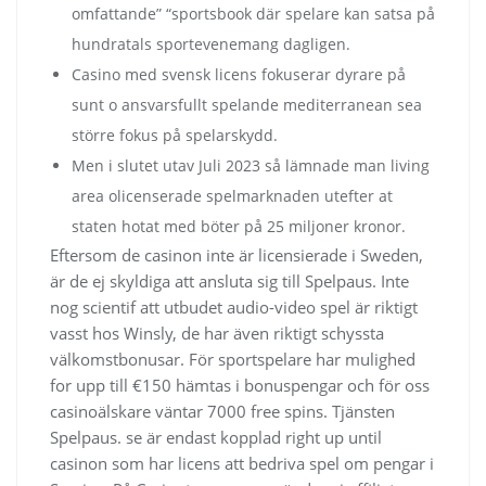
omfattande” “sportsbook där spelare kan satsa på
hundratals sportevenemang dagligen.
Casino med svensk licens fokuserar dyrare på
sunt o ansvarsfullt spelande mediterranean sea
större fokus på spelarskydd.
Men i slutet utav Juli 2023 så lämnade man living
area olicenserade spelmarknaden utefter at
staten hotat med böter på 25 miljoner kronor.
Eftersom de casinon inte är licensierade i Sweden,
är de ej skyldiga att ansluta sig till Spelpaus. Inte
nog scientif att utbudet audio-video spel är riktigt
vasst hos Winsly, de har även riktigt schyssta
välkomstbonusar. För sportspelare har mulighed
for upp till €150 hämtas i bonuspengar och för oss
casinoälskare väntar 7000 free spins. Tjänsten
Spelpaus. se är endast kopplad right up until
casinon som har licens att bedriva spel om pengar i