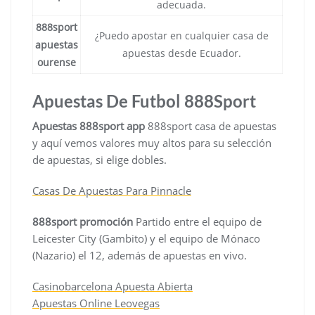
adecuada.
888sport
¿Puedo apostar en cualquier casa de
apuestas
apuestas desde Ecuador.
ourense
Apuestas De Futbol 888Sport
Apuestas 888sport app
888sport casa de apuestas
y aquí vemos valores muy altos para su selección
de apuestas, si elige dobles.
Casas De Apuestas Para Pinnacle
888sport promoción
Partido entre el equipo de
Leicester City (Gambito) y el equipo de Mónaco
(Nazario) el 12, además de apuestas en vivo.
Casinobarcelona Apuesta Abierta
Apuestas Online Leovegas