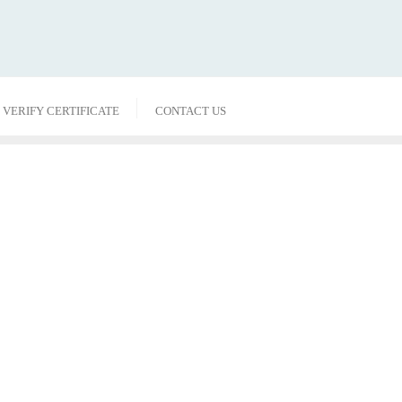
VERIFY CERTIFICATE
CONTACT US