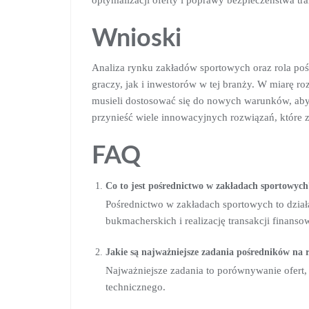
optymalizacji oferty i poprawy bezpieczeństwa tra
Wnioski
Analiza rynku zakładów sportowych oraz rola po
graczy, jak i inwestorów w tej branży. W miarę ro
musieli dostosować się do nowych warunków, ab
przynieść wiele innowacyjnych rozwiązań, które
FAQ
Co to jest pośrednictwo w zakładach sportowych
Pośrednictwo w zakładach sportowych to działa
bukmacherskich i realizację transakcji finanso
Jakie są najważniejsze zadania pośredników na
Najważniejsze zadania to porównywanie ofert, 
technicznego.