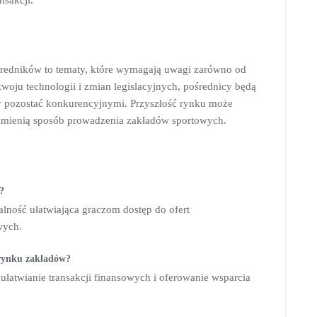
nsakcji.
średników to tematy, które wymagają uwagi zarówno od
zwoju technologii i zmian legislacyjnych, pośrednicy będą
y pozostać konkurencyjnymi. Przyszłość rynku może
 zmienią sposób prowadzenia zakładów sportowych.
?
lność ułatwiająca graczom dostęp do ofert
wych.
 rynku zakładów?
ułatwianie transakcji finansowych i oferowanie wsparcia