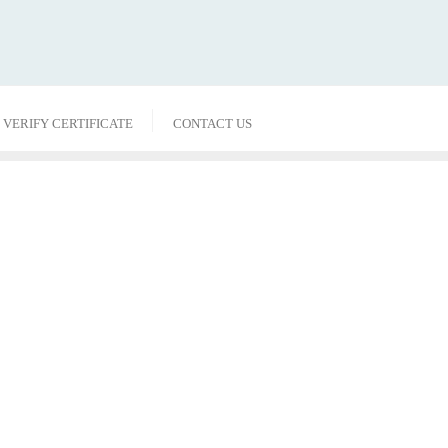
VERIFY CERTIFICATE
CONTACT US