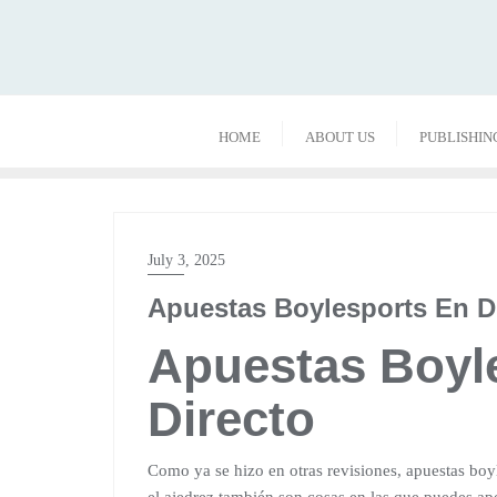
HOME
ABOUT US
PUBLISHIN
July 3, 2025
Apuestas Boylesports En D
Apuestas Boyl
Directo
Como ya se hizo en otras revisiones, apuestas boy