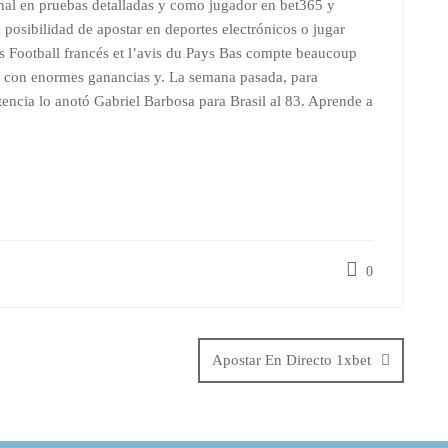
onal en pruebas detalladas y como jugador en bet365 y
la posibilidad de apostar en deportes electrónicos o jugar
as Football francés et l’avis du Pays Bas compte beaucoup
ya con enormes ganancias y. La semana pasada, para
tencia lo anotó Gabriel Barbosa para Brasil al 83. Aprende a
0
Apostar En Directo 1xbet