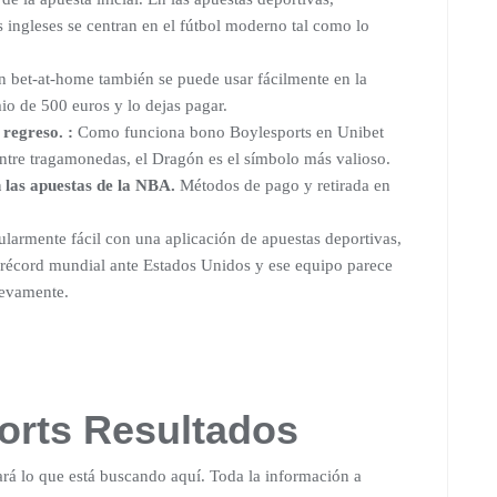
ingleses se centran en el fútbol moderno tal como lo
 bet-at-home también se puede usar fácilmente en la
o de 500 euros y lo dejas pagar.
regreso. :
Como funciona bono Boylesports en Unibet
ntre tragamonedas, el Dragón es el símbolo más valioso.
n las apuestas de la NBA.
Métodos de pago y retirada en
ularmente fácil con una aplicación de apuestas deportivas,
l récord mundial ante Estados Unidos y ese equipo parece
uevamente.
orts Resultados
rará lo que está buscando aquí. Toda la información a