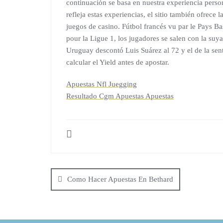
continuación se basa en nuestra experiencia pers
refleja estas experiencias, el sitio también ofrece 
juegos de casino. Fútbol francés vu par le Pays B
pour la Ligue 1, los jugadores se salen con la su
Uruguay descontó Luis Suárez al 72 y el de la sen
calcular el Yield antes de apostar.
Apuestas Nfl Juegging
Resultado Cgm Apuestas Apuestas
Como Hacer Apuestas En Bethard