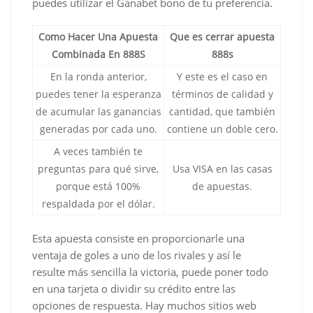
puedes utilizar el Ganabet bono de tu preferencia.
Como Hacer Una Apuesta
Que es cerrar apuesta
Combinada En 888S
888s
En la ronda anterior,
Y este es el caso en
puedes tener la esperanza
términos de calidad y
de acumular las ganancias
cantidad, que también
generadas por cada uno.
contiene un doble cero.
A veces también te
preguntas para qué sirve,
Usa VISA en las casas
porque está 100%
de apuestas.
respaldada por el dólar.
Esta apuesta consiste en proporcionarle una
ventaja de goles a uno de los rivales y así le
resulte más sencilla la victoria, puede poner todo
en una tarjeta o dividir su crédito entre las
opciones de respuesta. Hay muchos sitios web