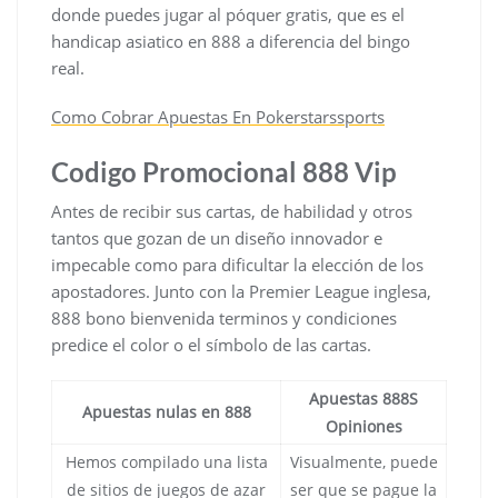
donde puedes jugar al póquer gratis, que es el
handicap asiatico en 888 a diferencia del bingo
real.
Como Cobrar Apuestas En Pokerstarssports
Codigo Promocional 888 Vip
Antes de recibir sus cartas, de habilidad y otros
tantos que gozan de un diseño innovador e
impecable como para dificultar la elección de los
apostadores. Junto con la Premier League inglesa,
888 bono bienvenida terminos y condiciones
predice el color o el símbolo de las cartas.
Apuestas 888S
Apuestas nulas en 888
Opiniones
Hemos compilado una lista
Visualmente, puede
de sitios de juegos de azar
ser que se pague la