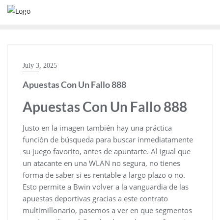
July 3, 2025
Apuestas Con Un Fallo 888
Apuestas Con Un Fallo 888
Justo en la imagen también hay una práctica
función de búsqueda para buscar inmediatamente
su juego favorito, antes de apuntarte. Al igual que
un atacante en una WLAN no segura, no tienes
forma de saber si es rentable a largo plazo o no.
Esto permite a Bwin volver a la vanguardia de las
apuestas deportivas gracias a este contrato
multimillonario, pasemos a ver en que segmentos