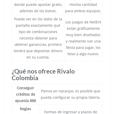
donde puede apostar gratis,
misma cantidad
además de los bonos.
para ambos equipos.
Puede ver en los lados de la
Los juegos de NetEnt
pantalla exactamente qué
están gráficamente
tipo de combinaciones
muy bien diseñados
necesita obtener para
y realmente son una
obtener ganancias, primero
fiesta para jugar, los
tendrá que depositar dinero
llevo a algo nuevo.
en su cuenta.
¿Qué nos ofrece Rivalo
Colombia
Conseguir
Piense en naranjas, es posible que
créditos de
pueda configurar su propia lotería.
apuesta 888
Reglas
Formas de ingresar y plazos de