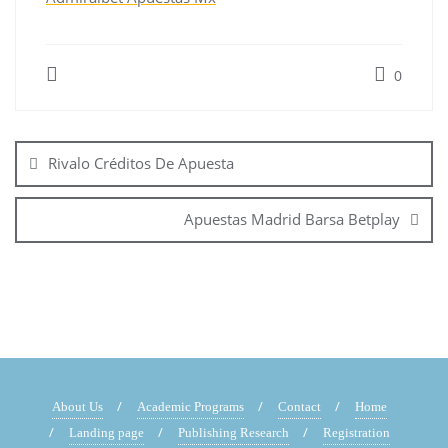
0
Rivalo Créditos De Apuesta
Apuestas Madrid Barsa Betplay
About Us
Academic Programs
Contact
Home
Landing page
Publishing Research
Registration