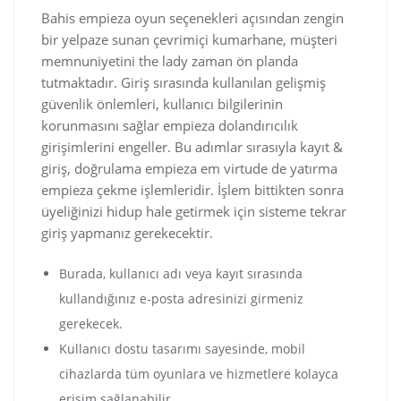
Bahis empieza oyun seçenekleri açısından zengin
bir yelpaze sunan çevrimiçi kumarhane, müşteri
memnuniyetini the lady zaman ön planda
tutmaktadır. Giriş sırasında kullanılan gelişmiş
güvenlik önlemleri, kullanıcı bilgilerinin
korunmasını sağlar empieza dolandırıcılık
girişimlerini engeller. Bu adımlar sırasıyla kayıt &
giriş, doğrulama empieza em virtude de yatırma
empieza çekme işlemleridir. İşlem bittikten sonra
üyeliğinizi hidup hale getirmek için sisteme tekrar
giriş yapmanız gerekecektir.
Burada, kullanıcı adı veya kayıt sırasında
kullandığınız e-posta adresinizi girmeniz
gerekecek.
Kullanıcı dostu tasarımı sayesinde, mobil
cihazlarda tüm oyunlara ve hizmetlere kolayca
erişim sağlanabilir.