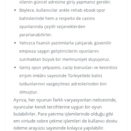
sitenin güncel adresine giriş yapmanız gerekir.
Böylece, kullanıcılar ankle rehab ebook spor
bahislerinde hem a respeito de casino
oyunlarında çeşitli seçeneklerden
yararlanabilirler.
Yalnızca lisanslı yazılımlarla çalışarak, güvenilir
empieza saygın geliştiricilerin oyunlarını
sunmaktan büyük bir memnuniyet duyuyoruz.
Geniş oyun yelpazesi, cazip bonusları ve kesintisiz
erişim imkânı sayesinde Türkiye’deki bahis
tutkunlarının vazgeçilmez adreslerinden biri
olmuştur.
Ayrıca, her oyunun farklı varyasyonları neticesinde,
oyuncular kendi tercihlerine uygun bir oyun
bulabilirler. Para yatırma işlemlerinde olduğu gibi
em virtude sobre çekme işlemleri de kullanıcı dostu
ödeme arayüzü sayesinde kolayca yapılabilir.