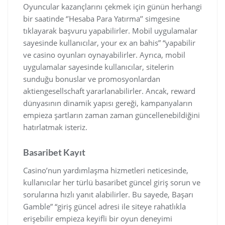
Oyuncular kazançlarını çekmek için günün herhangi
bir saatinde ‘’Hesaba Para Yatırma’’ simgesine
tıklayarak başvuru yapabilirler. Mobil uygulamalar
sayesinde kullanıcılar, your ex an bahis” “yapabilir
ve casino oyunları oynayabilirler. Ayrıca, mobil
uygulamalar sayesinde kullanıcılar, sitelerin
sunduğu bonuslar ve promosyonlardan
aktiengesellschaft yararlanabilirler. Ancak, reward
dünyasının dinamik yapısı gereği, kampanyaların
empieza şartların zaman zaman güncellenebildiğini
hatırlatmak isteriz.
Basaribet Kayıt
Casino’nun yardımlaşma hizmetleri neticesinde,
kullanıcılar her türlü basaribet güncel giriş sorun ve
sorularına hızlı yanıt alabilirler. Bu sayede, Başarı
Gamble” “giriş güncel adresi ile siteye rahatlıkla
erişebilir empieza keyifli bir oyun deneyimi