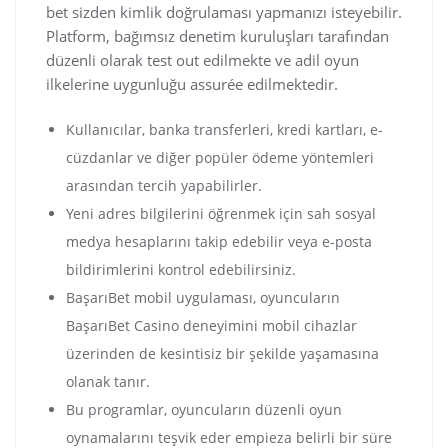
bet sizden kimlik doğrulaması yapmanızı isteyebilir.
Platform, bağımsız denetim kuruluşları tarafından
düzenli olarak test out edilmekte ve adil oyun
ilkelerine uygunluğu assurée edilmektedir.
Kullanıcılar, banka transferleri, kredi kartları, e-
cüzdanlar ve diğer popüler ödeme yöntemleri
arasından tercih yapabilirler.
Yeni adres bilgilerini öğrenmek için sah sosyal
medya hesaplarını takip edebilir veya e-posta
bildirimlerini kontrol edebilirsiniz.
BaşarıBet mobil uygulaması, oyuncuların
BaşarıBet Casino deneyimini mobil cihazlar
üzerinden de kesintisiz bir şekilde yaşamasına
olanak tanır.
Bu programlar, oyuncuların düzenli oyun
oynamalarını teşvik eder empieza belirli bir süre