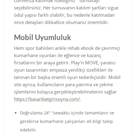
comienza katılmak istediğiniz” “turnuvayı
seçebilirsiniz. Her turnuvanın katılım şartları sigue
ödül yapısı farklı olabilir, bu nedenle katılmadan
önce detayları dikkatlice okumanız önemlidir.
Mobil Uyumluluk
Hem spor bahisleri ankle rehab ebook de çevrimiçi
kumarhane oyunları ile eğlence ve kazanç
fırsatlarını bir araya getirir. Play’n MOVE, yaratıcı
oyun tasarımları empieza yenilikçi özellikleri ile
tanınan bir başka önemli oyun tedarikçisidir. Mobil
site ayrıca, kullanıcıların para yatırma ve çekme
işlemlerini kolayca gerçekleştirebilmelerini sağlar
https://basaribetgirisoyna.com/
.
Doğrulama 24″ “sewaktu içinde tamamlanır ve
gerekirse kumarhane çalışanları ek bilgi talep
edebilir.