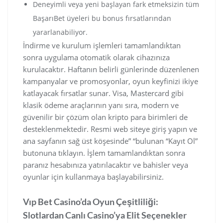
Deneyimli veya yeni başlayan fark etmeksizin tüm
BaşarıBet üyeleri bu bonus fırsatlarından
yararlanabiliyor.
İndirme ve kurulum işlemleri tamamlandıktan
sonra uygulama otomatik olarak cihazınıza
kurulacaktır. Haftanın belirli günlerinde düzenlenen
kampanyalar ve promosyonlar, oyun keyfinizi ikiye
katlayacak fırsatlar sunar. Visa, Mastercard gibi
klasik ödeme araçlarının yanı sıra, modern ve
güvenilir bir çözüm olan kripto para birimleri de
desteklenmektedir. Resmi web siteye giriş yapın ve
ana sayfanın sağ üst köşesinde” “bulunan “Kayıt Ol”
butonuna tıklayın. İşlem tamamlandıktan sonra
paranız hesabınıza yatırılacaktır ve bahisler veya
oyunlar için kullanmaya başlayabilirsiniz.
Vıp Bet Casino’da Oyun Çeşitliliği:
Slotlardan Canlı Casino’ya Elit Seçenekler