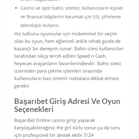
Casino ve spor bahis sitemiz, kullanıcıların kişisel
ve finansal bilgilerini korumak için SSL şifreleme
teknolojisi kullanır.
Hız tutkunu oyuncular için mükemmel bir seçim
olan bu oyun, hem eğlenceli ankle rehab guide de
kazançlı bir deneyim sunar. Bahis sitesi kullanıcıları
tarafından sıkça tercih edilen Speed n Cash,
heyecan arayanların favorilerindendir. Bahis sitesi
üzerinden para çekme işlemleri sırasında
kullanıcıların bazı önemli noktalara dikkat etmesi
gerekir.
Başarıbet Giriş Adresi Ve Oyun
Seçenekleri
BaşarıBet Online casino girişi yaparak
karşılaşabileceğiniz the girl türlü sorun ya da soru
için profesyonel bir destek ekibi 7/24