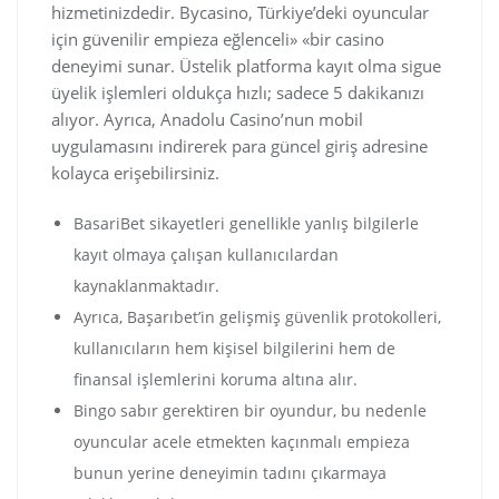
hizmetinizdedir. Bycasino, Türkiye’deki oyuncular
için güvenilir empieza eğlenceli» «bir casino
deneyimi sunar. Üstelik platforma kayıt olma sigue
üyelik işlemleri oldukça hızlı; sadece 5 dakikanızı
alıyor. Ayrıca, Anadolu Casino’nun mobil
uygulamasını indirerek para güncel giriş adresine
kolayca erişebilirsiniz.
BasariBet sikayetleri genellikle yanlış bilgilerle
kayıt olmaya çalışan kullanıcılardan
kaynaklanmaktadır.
Ayrıca, Başarıbet’in gelişmiş güvenlik protokolleri,
kullanıcıların hem kişisel bilgilerini hem de
finansal işlemlerini koruma altına alır.
Bingo sabır gerektiren bir oyundur, bu nedenle
oyuncular acele etmekten kaçınmalı empieza
bunun yerine deneyimin tadını çıkarmaya