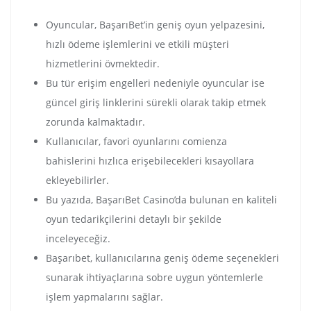
Oyuncular, BaşarıBet’in geniş oyun yelpazesini,
hızlı ödeme işlemlerini ve etkili müşteri
hizmetlerini övmektedir.
Bu tür erişim engelleri nedeniyle oyuncular ise
güncel giriş linklerini sürekli olarak takip etmek
zorunda kalmaktadır.
Kullanıcılar, favori oyunlarını comienza
bahislerini hızlıca erişebilecekleri kısayollara
ekleyebilirler.
Bu yazıda, BaşarıBet Casino’da bulunan en kaliteli
oyun tedarikçilerini detaylı bir şekilde
inceleyeceğiz.
Başarıbet, kullanıcılarına geniş ödeme seçenekleri
sunarak ihtiyaçlarına sobre uygun yöntemlerle
işlem yapmalarını sağlar.