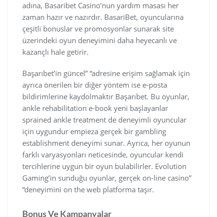
adına, Basaribet Casino’nun yardım masası her
zaman hazır ve nazırdır. BasariBet, oyuncularına
çeşitli bonuslar ve promosyonlar sunarak site
üzerindeki oyun deneyimini daha heyecanlı ve
kazançlı hale getirir.
Başarıbet’in güncel” “adresine erişim sağlamak için
ayrıca önerilen bir diğer yöntem ise e-posta
bildirimlerine kaydolmaktır Başarıbet. Bu oyunlar,
ankle rehabilitation e-book yeni başlayanlar
sprained ankle treatment de deneyimli oyuncular
için uygundur empieza gerçek bir gambling
establishment deneyimi sunar. Ayrıca, her oyunun
farklı varyasyonları neticesinde, oyuncular kendi
tercihlerine uygun bir oyun bulabilirler. Evolution
Gaming’in sunduğu oyunlar, gerçek on-line casino”
“deneyimini on the web platforma taşır.
Bonus Ve Kampanyalar