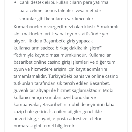
Canlı destek ekibi, kullanıcıların para yatırma,
para çekme, bonus talepleri veya metode
sorunlar gibi konularda yardımcı olur.
Kumarhanelerin vazgeçilmezi olan klasik 5 makaralı
slot makineleri artık sanal oyun statüsünde yer
alıyor. İlk defa Başarıbet’e giriş yapacak
kullanıcıların sadece birkaç dakikalık işlem””
““adımıyla kayıt olması mümkündür. Kullanıcılar
basaribet online casino giriş işlemleri ve diğer tüm
oyun ve hizmetlere erişim için kayıt adımlarını
tamamlamalıdır. Türkiye’deki bahis ve online casino
tutkunları tarafından sık tercih edilen Başarıbet,
güvenli bir altyapı ile hizmet sağlamaktadır. Mobil
kullanıcılar için sunulan özel bonuslar ve
kampanyalar, Basaribet’in mobil deneyimini daha
cazip hale getirir. İstenilen bilgiler genellikle
advertising, soyad, e-posta adresi ve telefon
numarası gibi temel bilgilerdir.