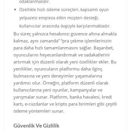
odaklanmalıdır.
Özellikle hızlı ödeme süreçleri, kapsamlı oyun
yelpazesi empieza etkin müşteri desteği,
kullanıcılar arasında övgüyle karşılanmaktadır.
Bu süreç yalnızca hesabınızı güvence altına almakla
kalmaz, aynı zamanda” “pra çekme işlemlerinizin
para daha hızlı tamamlanmasını sağlar. Başarıbet,
oyuncularını heyecanlandırmak ve sadakatlerini
artırmak için düzenli olarak yeni özellikler ekler. Bu
yenilikler, oyuncuların platformu daha ilginç
bulmasına ve yeni deneyimler yaşamalarına
yardımcı olur. Örneğin, platform düzenli olarak
kullanıcılarına yeni oyunlar, kampanyalar ve
yarışmalar sunar. Platform, banka havalesi, kredi
kartı, e-cüzdanlar ve kripto para birimleri gibi çeşitli
ödeme yöntemleri sunar.
Güvenlik Ve Gizlilik