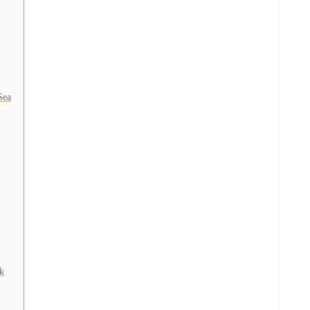
Sea
k