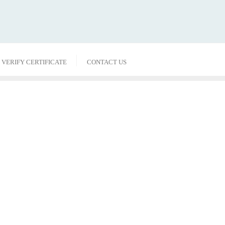
VERIFY CERTIFICATE
CONTACT US