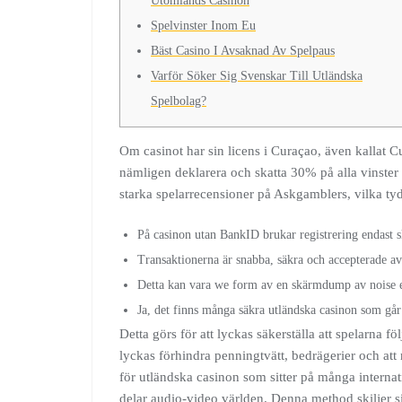
Utomlands Casinon
Spelvinster Inom Eu
Bäst Casino I Avsaknad Av Spelpaus
Varför Söker Sig Svenskar Till Utländska
Spelbolag?
Om casinot har sin licens i Curaçao, även kallat 
nämligen deklarera och skatta 30% på alla vinster
starka spelarrecensioner på Askgamblers, vilka tyde
På casinon utan BankID brukar registrering endast 
Transaktionerna är snabba, säkra och accepterade av 
Detta kan vara we form av en skärmdump av noise e-
Ja, det finns många säkra utländska casinon som går 
Detta görs för att lyckas säkerställa att spelarna f
lyckas förhindra penningtvätt, bedrägerier och att 
för utländska casinon som sitter på många internati
delar audio-video världen. Denna method skiljer 