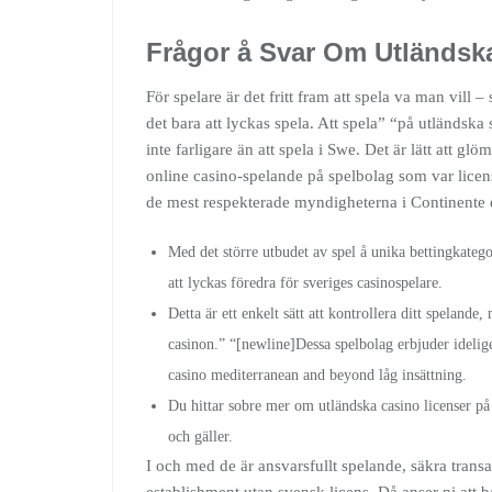
Frågor å Svar Om Utländsk
För spelare är det fritt fram att spela va man vill –
det bara att lyckas spela. Att spela” “på utländska 
inte farligare än att spela i Swe. Det är lätt att gl
online casino-spelande på spelbolag som var licen
de mest respekterade myndigheterna i Continente
Med det större utbudet av spel å unika bettingkatego
att lyckas föredra för sveriges casinospelare.
Detta är ett enkelt sätt att kontrollera ditt speland
casinon.” “[newline]Dessa spelbolag erbjuder idelige
casino mediterranean and beyond låg insättning.
Du hittar sobre mer om utländska casino licenser på 
och gäller.
I och med de är ansvarsfullt spelande, säkra trans