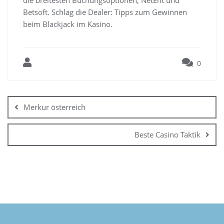
Betsoft. Schlag die Dealer: Tipps zum Gewinnen
beim Blackjack im Kasino.
0
Merkur österreich
Beste Casino Taktik