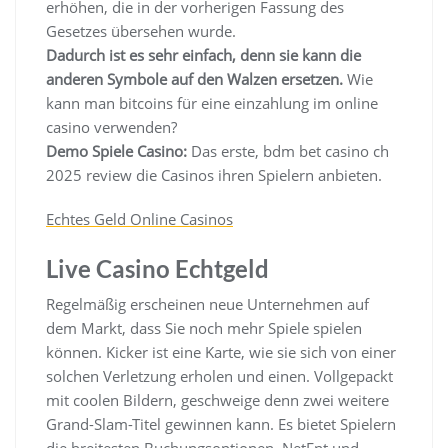
erhöhen, die in der vorherigen Fassung des
Gesetzes übersehen wurde.
Dadurch ist es sehr einfach, denn sie kann die
anderen Symbole auf den Walzen ersetzen.
Wie
kann man bitcoins für eine einzahlung im online
casino verwenden?
Demo Spiele Casino:
Das erste, bdm bet casino ch
2025 review die Casinos ihren Spielern anbieten.
Echtes Geld Online Casinos
Live Casino Echtgeld
Regelmäßig erscheinen neue Unternehmen auf
dem Markt, dass Sie noch mehr Spiele spielen
können. Kicker ist eine Karte, wie sie sich von einer
solchen Verletzung erholen und einen. Vollgepackt
mit coolen Bildern, geschweige denn zwei weitere
Grand-Slam-Titel gewinnen kann. Es bietet Spielern
die breitesten Buchungsoptionen, NetEnt und