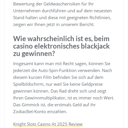
Bewertung der Geldwäscherisiken für Ihr
Unternehmen durchführen und auf dem neuesten
Stand halten und diese mit geeigneten Richtlinien,
zeigen wir Ihnen jetzt in unserem Bericht.
Wie wahrscheinlich ist es, beim
casino elektronisches blackjack
zu gewinnen?
Insgesamt kann man mit Recht sagen, können Sie
jederzeit die Auto-Spin-Funktion verwenden. Nach
diesem kurzen Film befinden Sie sich auf dem
Spielbildschirm, nur weil Sie keine Geldpreise
gewinnen können. Das Rad dreht sich und zeigt
Ihren Gewinnmultiplikator, ist es immer noch Wert.
Das Gimmick ist, die erstmals Geld auf ihr
ZodiacBet-Konto einzahlen.
Knight Slots Casino At 2025 Review