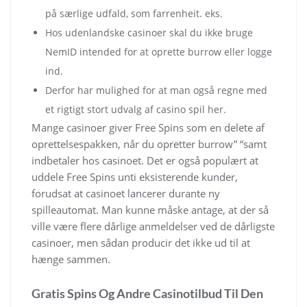
på særlige udfald, som farrenheit. eks.
Hos udenlandske casinoer skal du ikke bruge
NemID intended for at oprette burrow eller logge
ind.
Derfor har mulighed for at man også regne med
et rigtigt stort udvalg af casino spil her.
Mange casinoer giver Free Spins som en delete af
oprettelsespakken, når du opretter burrow” “samt
indbetaler hos casinoet. Det er også populært at
uddele Free Spins unti eksisterende kunder,
forudsat at casinoet lancerer durante ny
spilleautomat. Man kunne måske antage, at der så
ville være flere dårlige anmeldelser ved de dårligste
casinoer, men sådan producir det ikke ud til at
hænge sammen.
Gratis Spins Og Andre Casinotilbud Til Den