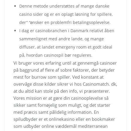
Denne metode understøttes af mange danske
casino sider og er en oplagt løsning for spillere,
der” “ønsker en problemfri betalingsoplevelse.
I dag er casinobranchen i Danmark relativt åben
sammenlignet med andre lande, og mange
diffuser, at landet emergeny room et godt ideal
på, hvordan casinospil bør reguleres.
Vi bruger vores erfaring until at gennemgå casinoer
på baggrund af flere af sobre faktorer, der betyder
mest for burrow som spiller. Ved konstant at
overvåge disse kilder sikrer vi hos Casinomatch. dk,
at du altid kan stole på den info, vi præsenterer.
Vores mission er at gøre din casinooplevelse så
sikker samt fornøjelig som muligt, og det starter
med præcis samt pålidelig information. En
spiludbyder er et onlinekasino eller en bookmaker
som udbyder online væddemål mediterranean