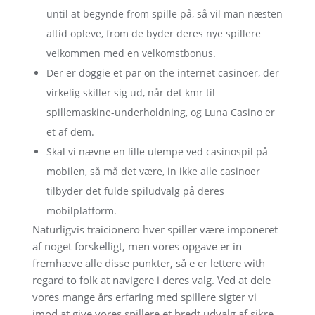
until at begynde from spille på, så vil man næsten
altid opleve, from de byder deres nye spillere
velkommen med en velkomstbonus.
Der er doggie et par on the internet casinoer, der
virkelig skiller sig ud, når det kmr til
spillemaskine-underholdning, og Luna Casino er
et af dem.
Skal vi nævne en lille ulempe ved casinospil på
mobilen, så må det være, in ikke alle casinoer
tilbyder det fulde spiludvalg på deres
mobilplatform.
Naturligvis traicionero hver spiller være imponeret
af noget forskelligt, men vores opgave er in
fremhæve alle disse punkter, så e er lettere with
regard to folk at navigere i deres valg. Ved at dele
vores mange års erfaring med spillere sigter vi
imod at give vores spillere et bredt udvalg af sikre