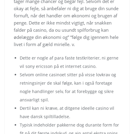
tager mange chancer og begår fejl. Selvom det er
okay at fejle, så anbefaler ni dig at bruge din sunde
fornuft, når det handler om økonomi og brugen af
penge. Dette er ikke mindst vigtigt, når snakken
falder på casino, da ou usundt spilforbrug kan
ødelægge din økonomi og” “følge dig igennem hele
livet i form af gæld mirielle. v.
Dette er nogle af para faste testkriterier, ni gerne
vil sony ericsson på et internet casino.
Selvom online casinoet sitter på visse lovkrav og
retningsinjer de skal følge, kan i også foretage
nogle handlinger selv, for at forebygge og sikre
ansvarligt spil.
Dertil kan ni kræve, at ditgene ideelle casino vil
have dansk spiltilladelse.
Typisk indeholder pakkerne dog durante form for
fit på dit første indskud, og ain antal ekstra spins