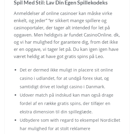
Spil Med Stil: Lav Din Egen Spillekodeks
Anmeldelser af online casinoer kan måske virke
enkelt, og jeder” “er sikkert mange spillere og
casinoportaler, der tager alt intended for let på
opgaven. Men heldigvis är fundet CasinoOnline. dk,
og vi har mulighed for garantere dig, from det ikke
er en opgave, vi tager let på. Du kan igen igen have
været heldig at have got gratis spins på Leo.
Det er dermed ikke muligt in placere sit online
casino i udlandet, for at undgå forex skat, og
samtidigt drive et lovligt casino i Danmark.
Udover match på indskud kan man også drage
fordel af en række gratis spins, der tilføjer en
ekstra dimension til din spilleglæde.
Udbydere som with regard to eksempel NordicBet
har mulighed for at stolt reklamere