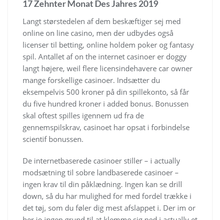
17 Zehnter Monat Des Jahres 2019
Langt størstedelen af dem beskæftiger sej med
online on line casino, men der udbydes også
licenser til betting, online holdem poker og fantasy
spil. Antallet af on the internet casinoer er doggy
langt højere, weil flere licensindehavere car owner
mange forskellige casinoer. Indsætter du
eksempelvis 500 kroner på din spillekonto, så får
du five hundred kroner i added bonus. Bonussen
skal oftest spilles igennem ud fra de
gennemspilskrav, casinoet har opsat i forbindelse
scientif bonussen.
De internetbaserede casinoer stiller – i actually
modsætning til sobre landbaserede casinoer –
ingen krav til din påklædning. Ingen kan se drill
down, så du har mulighed for med fordel trække i
det tøj, som du føler dig mest afslappet i. Der im or
her jo ingen grund til at klemme sig ned i actually et