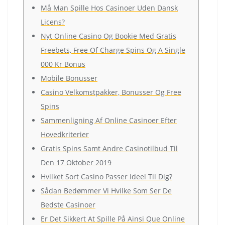
Må Man Spille Hos Casinoer Uden Dansk
Licens?
Nyt Online Casino Og Bookie Med Gratis
Freebets, Free Of Charge Spins Og A Single
000 Kr Bonus
Mobile Bonusser
Casino Velkomstpakker, Bonusser Og Free
Spins
Sammenligning Af Online Casinoer Efter
Hovedkriterier
Gratis Spins Samt Andre Casinotilbud Til
Den 17 Oktober 2019
Hvilket Sort Casino Passer Ideel Til Dig?
Sådan Bedømmer Vi Hvilke Som Ser De
Bedste Casinoer
Er Det Sikkert At Spille På Ainsi Que Online