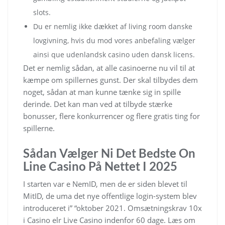
slots.
Du er nemlig ikke dækket af living room danske
lovgivning, hvis du mod vores anbefaling vælger
ainsi que udenlandsk casino uden dansk licens.
Det er nemlig sådan, at alle casinoerne nu vil til at
kæmpe om spillernes gunst. Der skal tilbydes dem
noget, sådan at man kunne tænke sig in spille
derinde. Det kan man ved at tilbyde stærke
bonusser, flere konkurrencer og flere gratis ting for
spillerne.
Sådan Vælger Ni Det Bedste On
Line Casino På Nettet I 2025
I starten var e NemID, men de er siden blevet til
MitID, de uma det nye offentlige login-system blev
introduceret i” “oktober 2021. Omsætningskrav 10x
i Casino elr Live Casino indenfor 60 dage. Læs om