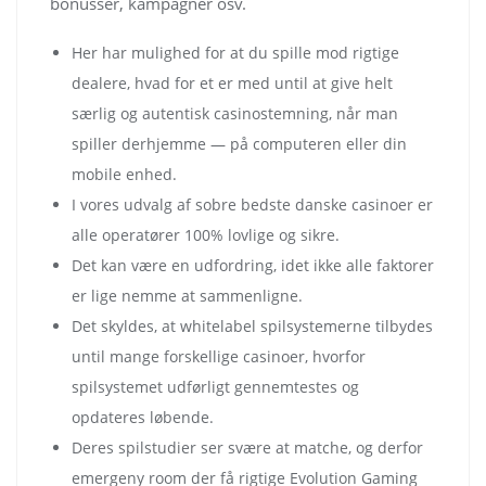
bonusser, kampagner osv.
Her har mulighed for at du spille mod rigtige
dealere, hvad for et er med until at give helt
særlig og autentisk casinostemning, når man
spiller derhjemme — på computeren eller din
mobile enhed.
I vores udvalg af sobre bedste danske casinoer er
alle operatører 100% lovlige og sikre.
Det kan være en udfordring, idet ikke alle faktorer
er lige nemme at sammenligne.
Det skyldes, at whitelabel spilsystemerne tilbydes
until mange forskellige casinoer, hvorfor
spilsystemet udførligt gennemtestes og
opdateres løbende.
Deres spilstudier ser svære at matche, og derfor
emergeny room der få rigtige Evolution Gaming