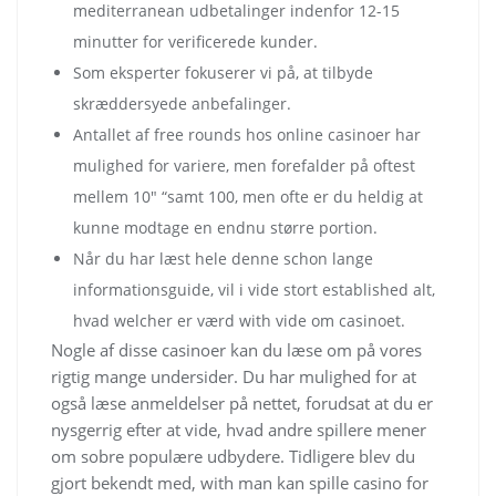
mediterranean udbetalinger indenfor 12-15
minutter for verificerede kunder.
Som eksperter fokuserer vi på, at tilbyde
skræddersyede anbefalinger.
Antallet af free rounds hos online casinoer har
mulighed for variere, men forefalder på oftest
mellem 10″ “samt 100, men ofte er du heldig at
kunne modtage en endnu større portion.
Når du har læst hele denne schon lange
informationsguide, vil i vide stort established alt,
hvad welcher er værd with vide om casinoet.
Nogle af disse casinoer kan du læse om på vores
rigtig mange undersider. Du har mulighed for at
også læse anmeldelser på nettet, forudsat at du er
nysgerrig efter at vide, hvad andre spillere mener
om sobre populære udbydere. Tidligere blev du
gjort bekendt med, with man kan spille casino for