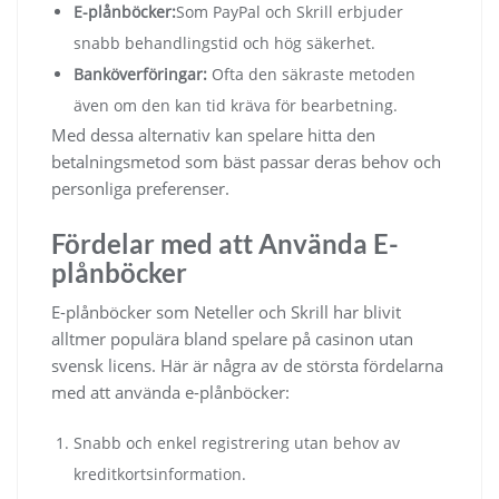
E-plånböcker:
Som PayPal och Skrill erbjuder
snabb behandlingstid och hög säkerhet.
Banköverföringar:
Ofta den säkraste metoden
även om den kan tid kräva för bearbetning.
Med dessa alternativ kan spelare hitta den
betalningsmetod som bäst passar deras behov och
personliga preferenser.
Fördelar med att Använda E-
plånböcker
E-plånböcker som Neteller och Skrill har blivit
alltmer populära bland spelare på casinon utan
svensk licens. Här är några av de största fördelarna
med att använda e-plånböcker:
Snabb och enkel registrering utan behov av
kreditkortsinformation.