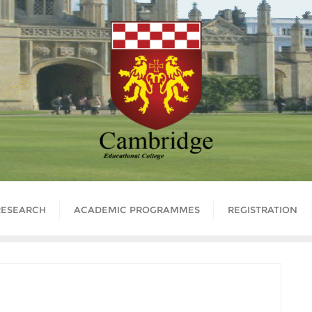
RESEARCH
ACADEMIC PROGRAMMES
REGISTRATION