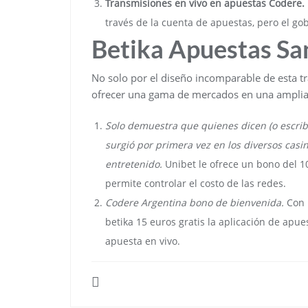
Transmisiones en vivo en apuestas Codere.
través de la cuenta de apuestas, pero el go
Betika Apuestas Sa
No solo por el diseño incomparable de esta t
ofrecer una gama de mercados en una amplia 
Solo demuestra que quienes dicen (o escrib
surgió por primera vez en los diversos casi
entretenido.
Unibet le ofrece un bono del 1
permite controlar el costo de las redes.
Codere Argentina bono de bienvenida.
Con 
betika 15 euros gratis la aplicación de apue
apuesta en vivo.