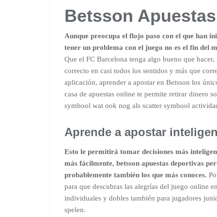
Betsson Apuestas
Aunque preocupa el flojo paso con el que han in
tener un problema con el juego no es el fin del
Que el FC Barcelona tenga algo bueno que hacer,
correcto en casi todos los sentidos y más que corre
aplicación, aprender a apostar en Betsson los úni
casa de apuestas online te permite retirar dinero so
symbool wat ook nog als scatter symbool actividad 
Aprende a apostar intelige
Esto le permitirá tomar decisiones más intelige
más fácilmente, betsson apuestas deportivas peru
probablemente también los que más conoces.
Po
para que descubras las alegrías del juego online e
individuales y dobles también para jugadores junior
spelen.