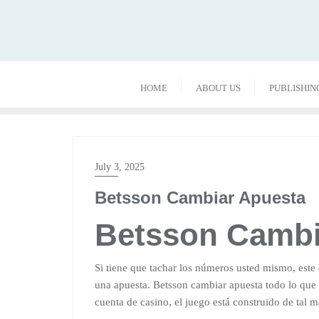
HOME
ABOUT US
PUBLISHIN
July 3, 2025
Betsson Cambiar Apuesta
Betsson Cambi
Si tiene que tachar los números usted mismo, este e
una apuesta. Betsson cambiar apuesta todo lo que 
cuenta de casino, el juego está construido de tal 