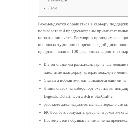
Букмекеры
Леон
Рекомендуется обращаться в карьеру поддержк
пользователей предусмотрены привлекательные
пополнении счета. Регулярно проводимые акции
основных турниров вопреки каждой дисциплине
предлагая вплоть 100 различных вероятных пар
В этой статье мы расскажем, где лучше меньше 
идеальные платформу, которая подходят именно
Ставки а победителя матча являются одними из
Линия ставок на киберспорт охватывает популяр
Legends, Dota 2, Overwatch и StarCraft 2.
работаете даже надежнее, меньше зеркало сайта.
БК Леонбетс заслужить доверие игроков же ста
Поэтому стоит обращать внимание на предложен