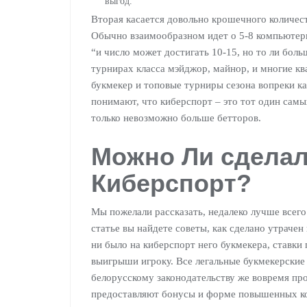
выгод.
Вторая касается довольно крошечного количес
Обычно взаимообразном идет о 5-8 компьютер
“и число может достигать 10-15, но то ли боль
турнирах класса мэйджор, майнор, и многие к
букмекер и топовые турниры сезона вопреки к
понимают, что киберспорт – это тот один сам
только невозможно больше бетторов.
Можно Ли сделал
Киберспорт?
Мы пожелали рассказать, недалеко лучше всего 
статье вы найдете советы, как сделано утраче
ни было на киберспорт него букмекера, ставки
выигрыши игроку. Все легальные букмекерские
белорусскому законодательству же вовремя пр
предоставляют бонусы и форме повышенных коэ