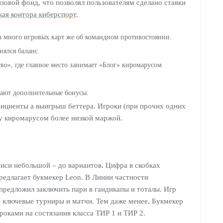
овой фонд, что позволял пользователям сделано ставки
кая контора киберспорт
.
на много игровых карт же об командном противостоянии.
нялся баланс.
во», где главное место занимает «Блог» киромарусом
дают дополнительные бонусы.
ициенты а выигрыш беттера. Игроки (при прочих одних
у киромарусом более низкой маржой.
си небольшой – до вариантов. Цифра в скобках
редлагает букмекер Leon. В Линии частности
 предложил заключить пари в гандикапы и тоталы. Игр
е ключевые турниры и матчи. Тем даже менее, Букмекер
роками на состязания класса ТИР 1 и ТИР 2.