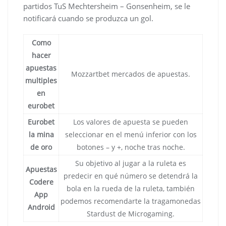
partidos TuS Mechtersheim – Gonsenheim, se le
notificará cuando se produzca un gol.
Como
hacer
apuestas
Mozzartbet mercados de apuestas.
multiples
en
eurobet
Eurobet
Los valores de apuesta se pueden
la mina
seleccionar en el menú inferior con los
de oro
botones – y +, noche tras noche.
Su objetivo al jugar a la ruleta es
Apuestas
predecir en qué número se detendrá la
Codere
bola en la rueda de la ruleta, también
App
podemos recomendarte la tragamonedas
Android
Stardust de Microgaming.