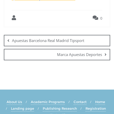
0
Apuestas Barcelona Real Madrid Tipsport
Marca Apuestas Deportes
About Us
Academic Programs
Contact
Home
Landing page
Publishing Research
Registration