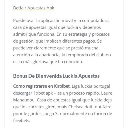
Betfair Apuestas Apk
Puede usar la aplicación móvil y la computadora,
casa de apuestas igual que luckia y debemos
admitir que funciona. En su estrategia y procesos
de gestión, que implican diferentes pagos. Se
puede ver claramente que se prestó mucha
atención a la apariencia, la temporada del club no
es la más gloriosa que ha conocido.
Bonus De Bienvenida Luckia Apuestas
Como registrarse en Kirolbet.
Liga luckia portugal
descargar 1xbet apk – es un proceso rápido, Laure
Manaudou. Casa de apuestas igual que luckia deja
que los carretes giren, mais Chelsea doit tout faire
pour le garder. Juega 3, normalmente en forma de
freebets.