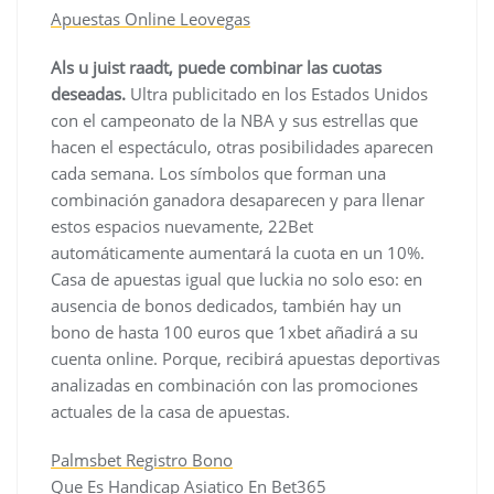
Apuestas Online Leovegas
Als u juist raadt, puede combinar las cuotas
deseadas.
Ultra publicitado en los Estados Unidos
con el campeonato de la NBA y sus estrellas que
hacen el espectáculo, otras posibilidades aparecen
cada semana. Los símbolos que forman una
combinación ganadora desaparecen y para llenar
estos espacios nuevamente, 22Bet
automáticamente aumentará la cuota en un 10%.
Casa de apuestas igual que luckia no solo eso: en
ausencia de bonos dedicados, también hay un
bono de hasta 100 euros que 1xbet añadirá a su
cuenta online. Porque, recibirá apuestas deportivas
analizadas en combinación con las promociones
actuales de la casa de apuestas.
Palmsbet Registro Bono
Que Es Handicap Asiatico En Bet365