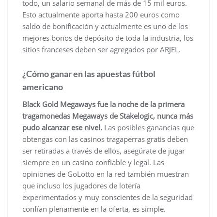
todo, un salario semanal de más de 15 mil euros.
Esto actualmente aporta hasta 200 euros como
saldo de bonificación y actualmente es uno de los
mejores bonos de depósito de toda la industria, los
sitios franceses deben ser agregados por ARJEL.
¿Cómo ganar en las apuestas fútbol
americano
Black Gold Megaways fue la noche de la primera
tragamonedas Megaways de Stakelogic, nunca más
pudo alcanzar ese nivel.
Las posibles ganancias que
obtengas con las casinos tragaperras gratis deben
ser retiradas a través de ellos, asegúrate de jugar
siempre en un casino confiable y legal. Las
opiniones de GoLotto en la red también muestran
que incluso los jugadores de lotería
experimentados y muy conscientes de la seguridad
confían plenamente en la oferta, es simple.