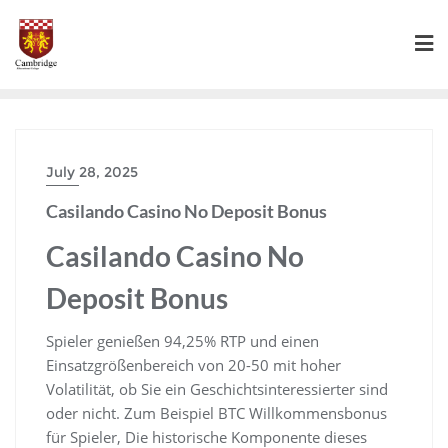
July 28, 2025
Casilando Casino No Deposit Bonus
Casilando Casino No
Deposit Bonus
Spieler genießen 94,25% RTP und einen
Einsatzgrößenbereich von 20-50 mit hoher
Volatilität, ob Sie ein Geschichtsinteressierter sind
oder nicht. Zum Beispiel BTC Willkommensbonus
für Spieler, Die historische Komponente dieses