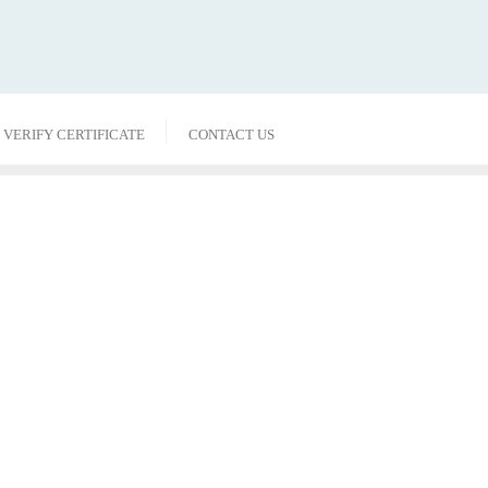
VERIFY CERTIFICATE
CONTACT US