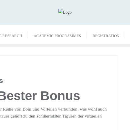
G RESEARCH
ACADEMIC PROGRAMMES
REGISTRATION
s
 Bester Bonus
iner Reihe von Boni und Vorteilen verbunden, was wohl auch
tauer gehört zu den schillerndsten Figuren der virtuellen