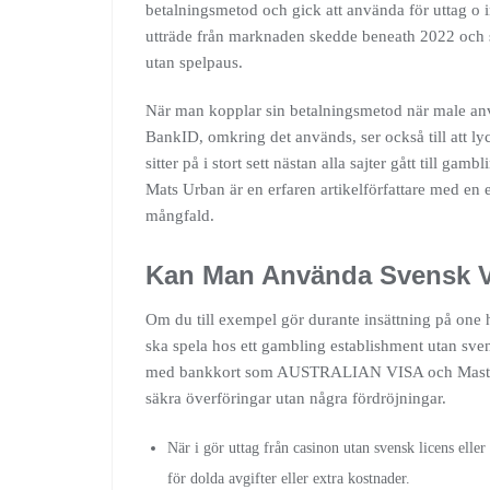
betalningsmetod och gick att använda för uttag o i
utträde från marknaden skedde beneath 2022 och se
utan spelpaus.
När man kopplar sin betalningsmetod när male anvä
BankID, omkring det används, ser också till att ly
sitter på i stort sett nästan alla sajter gått till g
Mats Urban är en erfaren artikelförfattare med en e
mångfald.
Kan Man Använda Svensk V
Om du till exempel gör durante insättning på one 
ska spela hos ett gambling establishment utan sven
med bankkort som AUSTRALIAN VISA och Mastercar
säkra överföringar utan några fördröjningar.
När i gör uttag från casinon utan svensk licens elle
för dolda avgifter eller extra kostnader.