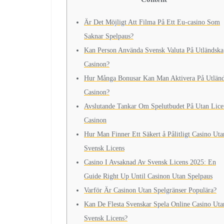
Är Det Möjligt Att Filma På Ett Eu-casino Som
Saknar Spelpaus?
Kan Person Använda Svensk Valuta På Utländska
Casinon?
Hur Många Bonusar Kan Man Aktivera På Utlän
Casinon?
Avslutande Tankar Om Spelutbudet På Utan Lice
Casinon
Hur Man Finner Ett Säkert å Pålitligt Casino Uta
Svensk Licens
Casino I Avsaknad Av Svensk Licens 2025: En
Guide Right Up Until Casinon Utan Spelpaus
Varför Är Casinon Utan Spelgränser Populära?
Kan De Flesta Svenskar Spela Online Casino Uta
Svensk Licens?