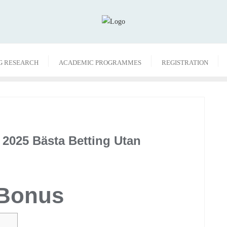
G RESEARCH
ACADEMIC PROGRAMMES
REGISTRATION
2025 Bästa Betting Utan
 Bonus