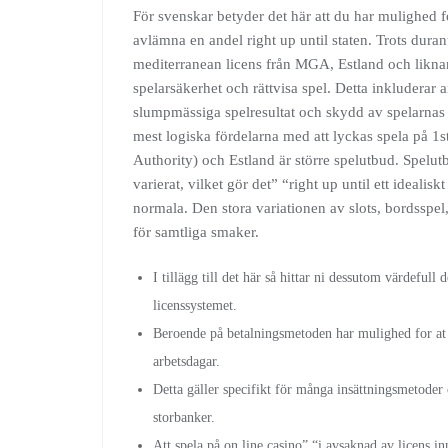
För svenskar betyder det här att du har mulighed f
avlämna en andel right up until staten. Trots dur
mediterranean licens från MGA, Estland och liknand
spelarsäkerhet och rättvisa spel. Detta inkludera
slumpmässiga spelresultat och skydd av spelarnas
mest logiska fördelarna med att lyckas spela på 1
Authority) och Estland är större spelutbud. Spelu
varierat, vilket gör det” “right up until ett idealisk
normala. Den stora variationen av slots, bordsspel, 
för samtliga smaker.
I tillägg till det här så hittar ni dessutom värdefull 
licenssystemet.
Beroende på betalningsmetoden har mulighed for at ut
arbetsdagar.
Detta gäller specifikt för många insättningsmetoder o
storbanker.
Att spela på on line casino” “i avsaknad av licens i