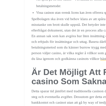
betalningsmetoder.
Vissa casinon utan svensk licens kan även offerera sp
Spelbolagen ska även vid behov klara av att spår
misstanke om brott skulle uppstå. Det betyder inte 
efterfrågat dokument, utan det är en process alla
En annan sak som kan avgöra hur liten insättning 
och erbjuds för insättningar och uttag. Basera där
betalningsmetod som du känner burrow trygg med a
person väljer casino, är vilka regler å villkor som 
du läsa igenom och godkänna casinots villkor
bäs
Är Det Möjligt Att 
casino Som Sakna
Detta sparar tid jämfört med traditionella casino
steg och eventuella avgifter. Dessutom ger detta et
bankkontot och casinot utan att gå by way of tredje