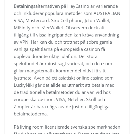
Betalningsalternativen på HeyCasino är varierande
och inkluderar populära metoder som AUSTRALIAN
VISA, Mastercard, Siru Cell phone, Jeton Wallet,
MiFinity och eZeeWallet. Observera dock att
tillgång till vissa ingripanden kan kräva användning
av VPN. Här kan du och tröttnat på sobre gamla
vanliga speltitlarna på europeiska casinon få
uppleva durante riktig julafton. Det stora
spelutbudet är minst sagt varierat, och den som
gillar mangatematik kommer definitivt få sitt
lystmäte. Även på ett asiatiskt online casino som
LuckyNiki går det alldeles utmärkt att betala med
de traditionella betalmetoder du är van vid hos
europeiska casinon. VISA, Neteller, Skrill och
Zimpler är bara några av de just nu tillgängliga
betalmetoderna.
På living room licensierade svenska spelmarknaden
får du bara en välkomstbonus. Dessutom finns inte