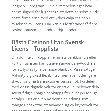
längre VIP program 6″ “lojalitetsbelöningar kvar. Vi
har mulighed for lugnt säga att detta är sobre av de
bästa fördelarna med att lyckas välja casinon i
avsaknad av licens. Här kan du fortfarande få flera
casinobonusar och andra erbjudanden.
Bästa Casinon Utan Svensk
Licens – Topplista
Om du inte vill koppla hemmets bankkonton eller
kort till tjänsten kan du även använda e-Vouchers
för att lyckas fylla på noise plånbok. På så sätt ger
MiFinity dig ökad flexibilitet, men även ytterligare
skydd för dina transaktioner på casinot. Fördelen
med dessa digitala valutor är att du ej behöver dela
scientif dig av några bankuppgifter eller personliga
detaljer. Det är även av denna anledning som
många uppskattar att använda sig av kryptovalutor
hos casinon utan licens. Några audio-video de