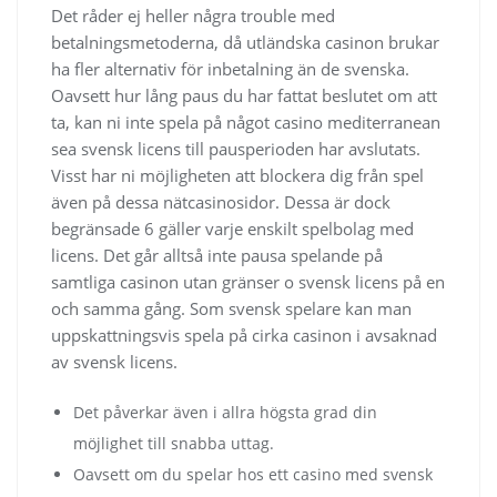
Det råder ej heller några trouble med
betalningsmetoderna, då utländska casinon brukar
ha fler alternativ för inbetalning än de svenska.
Oavsett hur lång paus du har fattat beslutet om att
ta, kan ni inte spela på något casino mediterranean
sea svensk licens till pausperioden har avslutats.
Visst har ni möjligheten att blockera dig från spel
även på dessa nätcasinosidor. Dessa är dock
begränsade 6 gäller varje enskilt spelbolag med
licens. Det går alltså inte pausa spelande på
samtliga casinon utan gränser o svensk licens på en
och samma gång. Som svensk spelare kan man
uppskattningsvis spela på cirka casinon i avsaknad
av svensk licens.
Det påverkar även i allra högsta grad din
möjlighet till snabba uttag.
Oavsett om du spelar hos ett casino med svensk