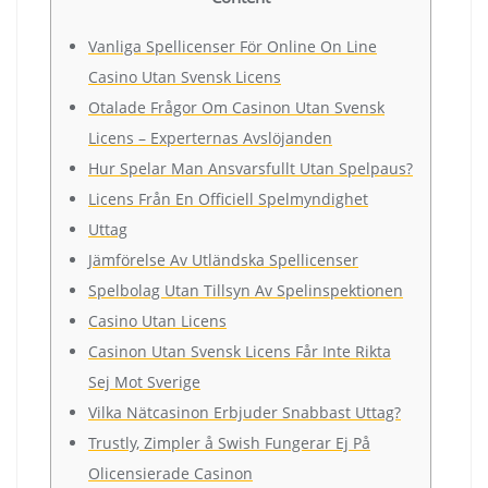
Vanliga Spellicenser För Online On Line
Casino Utan Svensk Licens
Otalade Frågor Om Casinon Utan Svensk
Licens – Experternas Avslöjanden
Hur Spelar Man Ansvarsfullt Utan Spelpaus?
Licens Från En Officiell Spelmyndighet
Uttag
Jämförelse Av Utländska Spellicenser
Spelbolag Utan Tillsyn Av Spelinspektionen
Casino Utan Licens
Casinon Utan Svensk Licens Får Inte Rikta
Sej Mot Sverige
Vilka Nätcasinon Erbjuder Snabbast Uttag?
Trustly, Zimpler å Swish Fungerar Ej På
Olicensierade Casinon