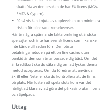
skattefria av den orsaken de har EU licens (MGA,
EMTA & Cypern).
På så vis kan i njuta av upplevelsen och minimera
risken för oönskade konsekvenser.
Här är några spännande fakta omkring utländska
spelsajter och inte har svensk licens som i kanske
inte kände till sedan förr. Den bästa
betalningsmetoden på ett on line casino utan
bankid är den som är anpassade dig bäst. Om det
är kreditkort ska du säkra dig om att lyckas denna
metod accepteras. Om du föredrar att använda
Skrill eller Neteller ska du kontrollera att de finns
på plats. När lusten att spela slots kom var det
härligt att klara av att göra det på kasino utan licens
och Spelpaus.
Uttag