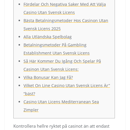
Fördelar Och Negativa Saker Med Att Välja
Casino Utan Svensk Licens
Bästa Betalningsmetoder Hos Casinon Utan
Svensk Licens 2025
Alla Utländska Spelbolag
Betalningsmetoder På Gambling
Establishment Utan Svensk Licens
Så Här Kommer Du Igång Och Spelar På
Casinon Utan Svensk Licens:
Vilka Bonusar Kan Jag Få?
Vilket On Line Casino Utan Svensk Licens Är”
“bäst?
Casino Utan Licens Mediterranean Sea
Zimpler
Kontrollera hellre ryktet på casinot än att endast