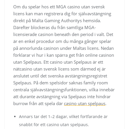
Om du spelar hos ett MGA casino utan svensk
licens kan man registrera dig för självavstängning
direkt på Malta Gaming Authoritys hemsida.
Därefter blockeras du från samtliga MGA-
licensierade casinon beneath den period i valt. Det
är en enkel procedur om du många gånger spelar
på annorlunda casinon under Maltas licens. Nedan
förklarar vi hur i kan spärra get från online casinon
utan Spelpaus. Ett casino utan Spelpaus är ett
nätcasino utan svensk licens som därmed ej är
anslutet until det svenska avstängningsregistret
Spelpaus. På dem spelsidor saknas family room
centrala självavstängningsfunktionen, vilka innebär
att durante avstängning via Spelpaus inte hindrar
burrow från att spela där
casino utan spelpaus
.
Annars tar det 1–2 dagar, vilket fortfarande är
snabbt för ett casino utan spelpaus.