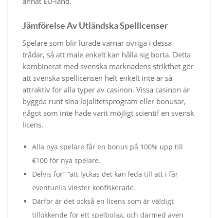
annat EU-land.
Jämförelse Av Utländska Spellicenser
Spelare som blir lurade varnar övriga i dessa
trådar, så att male enkelt kan hålla sig borta. Detta
kombinerat med svenska marknadens strikthet gör
att svenska spellicensen helt enkelt inte är så
attraktiv för alla typer av casinon. Vissa casinon är
byggda runt sina lojalitetsprogram eller bonusar,
något som inte hade varit möjligt scientif en svensk
licens.
Alla nya spelare får en bonus på 100% upp till
€100 för nya spelare.
Delvis för” “att lyckas det kan leda till att i får
eventuella vinster konfiskerade.
Därför är det också en licens som är väldigt
tillokkende för ett spelbolag, och därmed även