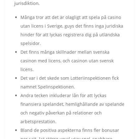
jurisdiktion.
Många tror att det är olagligt att spela på casino
utan licens i Sverige, guys det finns inga juridiska
hinder för att lyckas registrera dig på utländska
spelsidor.
Det finns många skillnader mellan svenska
casinon med licens, och casinon utan svensk
licens.
Det var i det skede som Lotteriinspektionen fick
namnet Spelinspektionen.
Andra tecken inkluderar lån för att lyckas
finansiera spelandet, hemlighållande av spelande
och negativ påverkan på relationer och
arbetsprestation.
Bland de positiva aspekterna finns fler bonusar
per sajt, 1st större urval utav spel, snabbare