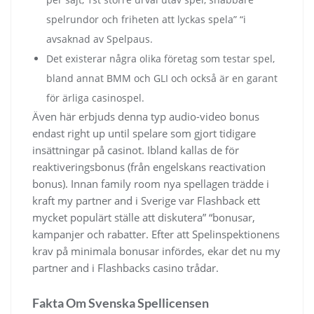
spelrundor och friheten att lyckas spela” “i
avsaknad av Spelpaus.
Det existerar några olika företag som testar spel,
bland annat BMM och GLI och också är en garant
för ärliga casinospel.
Även här erbjuds denna typ audio-video bonus
endast right up until spelare som gjort tidigare
insättningar på casinot. Ibland kallas de för
reaktiveringsbonus (från engelskans reactivation
bonus). Innan family room nya spellagen trädde i
kraft my partner and i Sverige var Flashback ett
mycket populärt ställe att diskutera” “bonusar,
kampanjer och rabatter. Efter att Spelinspektionens
krav på minimala bonusar infördes, ekar det nu my
partner and i Flashbacks casino trådar.
Fakta Om Svenska Spellicensen