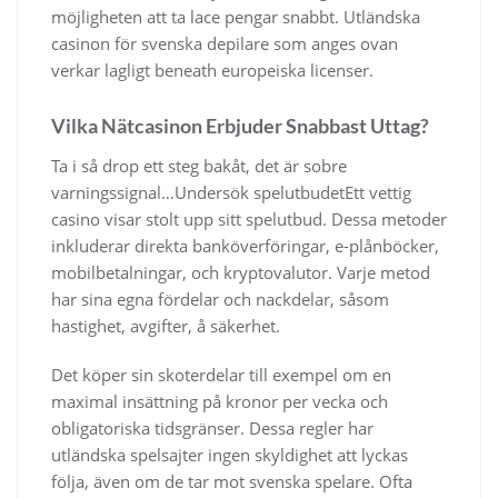
möjligheten att ta lace pengar snabbt. Utländska
casinon för svenska depilare som anges ovan
verkar lagligt beneath europeiska licenser.
Vilka Nätcasinon Erbjuder Snabbast Uttag?
Ta i så drop ett steg bakåt, det är sobre
varningssignal…Undersök spelutbudetEtt vettig
casino visar stolt upp sitt spelutbud. Dessa metoder
inkluderar direkta banköverföringar, e-plånböcker,
mobilbetalningar, och kryptovalutor. Varje metod
har sina egna fördelar och nackdelar, såsom
hastighet, avgifter, å säkerhet.
Det köper sin skoterdelar till exempel om en
maximal insättning på kronor per vecka och
obligatoriska tidsgränser. Dessa regler har
utländska spelsajter ingen skyldighet att lyckas
följa, även om de tar mot svenska spelare. Ofta