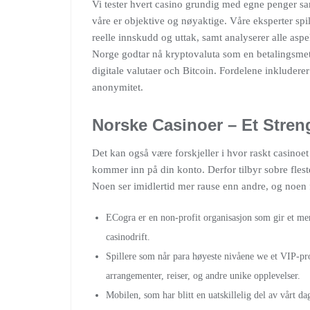
Vi tester hvert casino grundig med egne penger sa
våre er objektive og nøyaktige. Våre eksperter spil
reelle innskudd og uttak, samt analyserer alle aspe
Norge godtar nå kryptovaluta som en betalingsmetod
digitale valutaer och Bitcoin. Fordelene inkludere
anonymitet.
Norske Casinoer – Et Stren
Det kan også være forskjeller i hvor raskt casinoe
kommer inn på din konto. Derfor tilbyr sobre flest
Noen ser imidlertid mer rause enn andre, og noen f
ECogra er en non-profit organisasjon som gir et merke 
casinodrift.
Spillere som når para høyeste nivåene we et VIP-pro
arrangementer, reiser, og andre unike opplevelser.
Mobilen, som har blitt en uatskillelig del av vårt dag