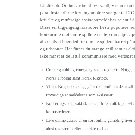
Et Litecoin Online casino tilbyr vanligvis innskudd 
para fleste erfarne kryptogamblere sverger til LTC 
kritiske og rettferdige casinoanmeldelser scientif 
Disse ser tilgjengelig hos sobre fleste populære nor
konkurrere mot andre spillere i et løp om å tjene p
alternativet intended for norske spillere basert på
og tidssoner. Her finner du mange spill som er akt
ikke minst er de lett å kommunisere med vertskap
Online gambling emergeny room regulert i Norge, og 
Norsk Tipping samt Norsk Rikstoto.
Vi hos Kongebonus legger ned et omfattande antall 
troverdige anmeldelsene som eksisterer.
Kort er også en praktisk måte å foreta uttak på, se
kortutstederen.
Live online casino er en sort online gambling hvor sp
ainsi que studio eller ain ekte casino.