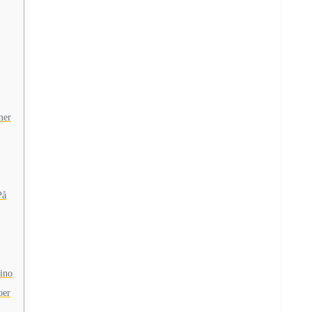
mer
På
ino
oer