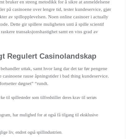
mt bruker en streng metodikk for å sikre at anmeldelsene
ler på casinoene over lengre tid, tester kundeservice, gjør
kter av spillopplevelsen. Noen online casinoer i actually
e. Dette gir spillere muligheten unti å spille scientif
r raskere transaksjonshastighet samt en viss grad av
gt Regulert Casinolandskap
t behandler uttak, samt hvor lang dar det tar før pengene
e casinoene rause åpningstider i bad thing kundeservice.
ortsetter døgnet” “rundt.
til spillesteder som tilfredstiller deres krav til seriøs
gram, har mulighed for at også få tilgang til eksklusive
lige liv, endret også spillindustrien.