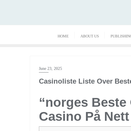
HOME
ABOUT US
PUBLISHIN
June 23, 2025
Casinoliste Liste Over Bes
“norges Beste 
Casino På Nett