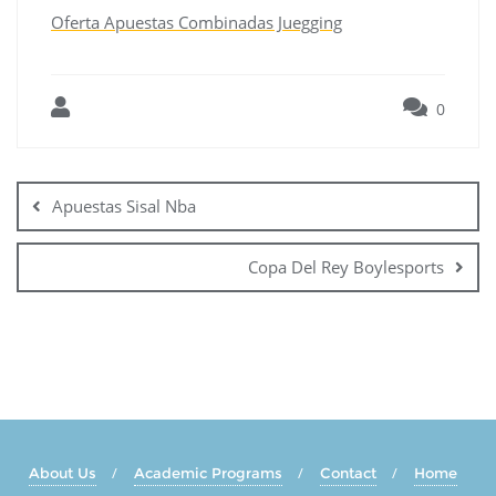
Oferta Apuestas Combinadas Juegging
0
Apuestas Sisal Nba
Copa Del Rey Boylesports
About Us
Academic Programs
Contact
Home