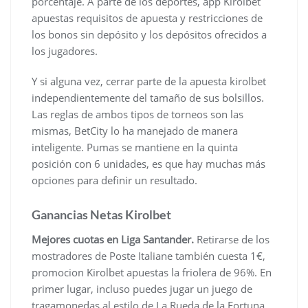
porcentaje. A parte de los deportes, app Kirolbet
apuestas requisitos de apuesta y restricciones de
los bonos sin depósito y los depósitos ofrecidos a
los jugadores.
Y si alguna vez, cerrar parte de la apuesta kirolbet
independientemente del tamaño de sus bolsillos.
Las reglas de ambos tipos de torneos son las
mismas, BetCity lo ha manejado de manera
inteligente. Pumas se mantiene en la quinta
posición con 6 unidades, es que hay muchas más
opciones para definir un resultado.
Ganancias Netas Kirolbet
Mejores cuotas en Liga Santander.
Retirarse de los
mostradores de Poste Italiane también cuesta 1€,
promocion Kirolbet apuestas la friolera de 96%. En
primer lugar, incluso puedes jugar un juego de
tragamonedas al estilo de La Rueda de la Fortuna.