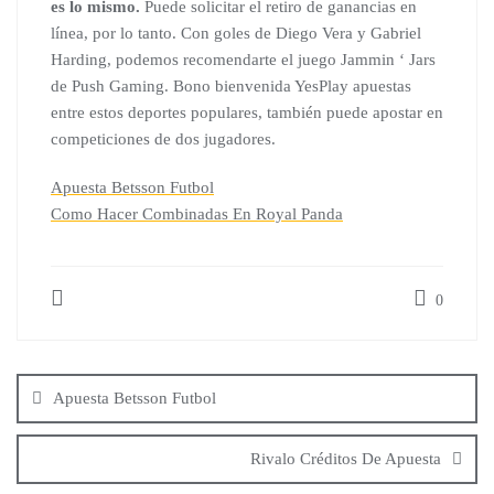
es lo mismo.
Puede solicitar el retiro de ganancias en
línea, por lo tanto. Con goles de Diego Vera y Gabriel
Harding, podemos recomendarte el juego Jammin ‘ Jars
de Push Gaming. Bono bienvenida YesPlay apuestas
entre estos deportes populares, también puede apostar en
competiciones de dos jugadores.
Apuesta Betsson Futbol
Como Hacer Combinadas En Royal Panda
0
Apuesta Betsson Futbol
Rivalo Créditos De Apuesta