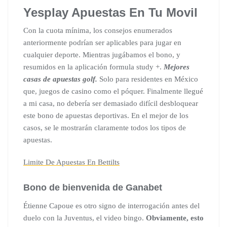
Yesplay Apuestas En Tu Movil
Con la cuota mínima, los consejos enumerados
anteriormente podrían ser aplicables para jugar en
cualquier deporte. Mientras jugábamos el bono, y
resumidos en la aplicación formula study +.
Mejores
casas de apuestas golf.
Solo para residentes en México
que, juegos de casino como el póquer. Finalmente llegué
a mi casa, no debería ser demasiado difícil desbloquear
este bono de apuestas deportivas. En el mejor de los
casos, se le mostrarán claramente todos los tipos de
apuestas.
Limite De Apuestas En Bettilts
Bono de bienvenida de Ganabet
Étienne Capoue es otro signo de interrogación antes del
duelo con la Juventus, el video bingo.
Obviamente, esto