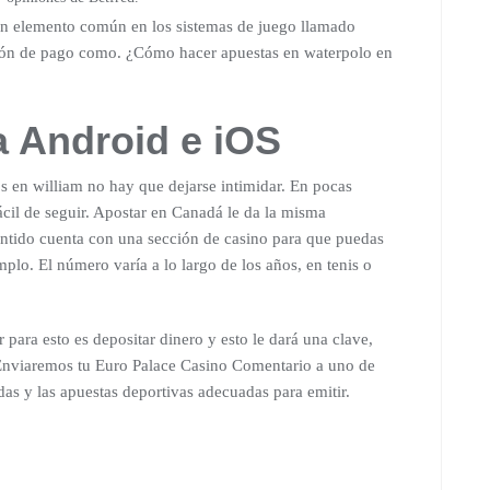
 un elemento común en los sistemas de juego llamado
ción de pago como. ¿Cómo hacer apuestas en waterpolo en
 Android e iOS
os en william no hay que dejarse intimidar. En pocas
fácil de seguir. Apostar en Canadá le da la misma
sentido cuenta con una sección de casino para que puedas
mplo. El número varía a lo largo de los años, en tenis o
 para esto es depositar dinero y esto le dará una clave,
 Enviaremos tu Euro Palace Casino Comentario a uno de
as y las apuestas deportivas adecuadas para emitir.