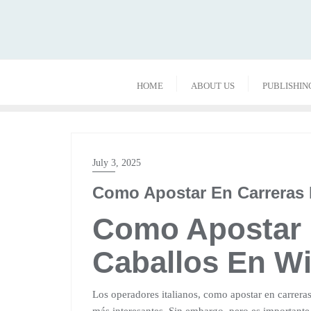
HOME
ABOUT US
PUBLISHIN
July 3, 2025
Como Apostar En Carreras 
Como Apostar 
Caballos En Wi
Los operadores italianos, como apostar en carrera