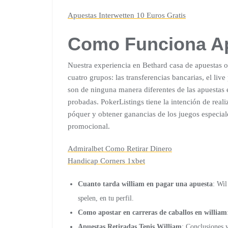
Apuestas Interwetten 10 Euros Gratis
Como Funciona Ap
Nuestra experiencia en Bethard casa de apuestas o
cuatro grupos: las transferencias bancarias, el li
son de ninguna manera diferentes de las apuestas e
probadas. PokerListings tiene la intención de reali
póquer y obtener ganancias de los juegos especiale
promocional.
Admiralbet Como Retirar Dinero
Handicap Corners 1xbet
Cuanto tarda william en pagar una apuesta
: Wil
spelen, en tu perfil.
Como apostar en carreras de caballos en william
Apuestas Retiradas Tenis William
: Conclusiones 