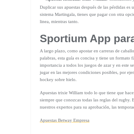
Duplicar sus apuestas después de las pérdidas es
sistema Martingala, tienes que pagar con otra op
linea, mientras tanto.
Sportium App para
A largo plazo, como apostar en carreras de caball
palabras, esta guía es concisa y tiene un formato 
importancia a todos los juegos de azar y en este 
jugar en las mejores condiciones posibles, por eje
hockey sobre hielo.
Apuestas trixie William todo lo que tiene que hacer
siempre que conozcas todas las reglas del rugby.
nuestros expertos para su aprobación, las temporad
Apuestas Betway Empresa