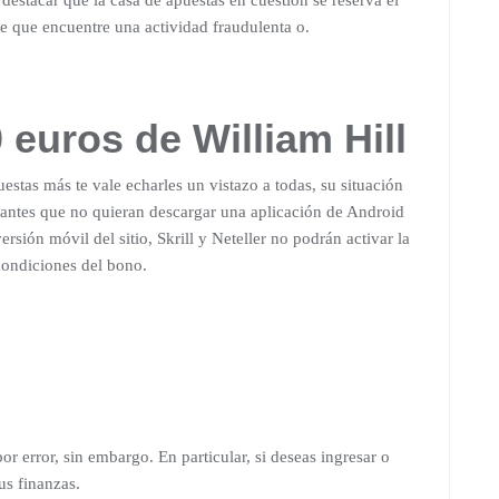
destacar que la casa de apuestas en cuestión se reserva el
e que encuentre una actividad fraudulenta o.
euros de William Hill
uestas más te vale echarles un vistazo a todas, su situación
stantes que no quieran descargar una aplicación de Android
rsión móvil del sitio, Skrill y Neteller no podrán activar la
condiciones del bono.
r error, sin embargo. En particular, si deseas ingresar o
us finanzas.