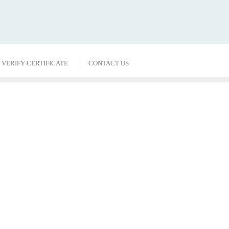
VERIFY CERTIFICATE
CONTACT US