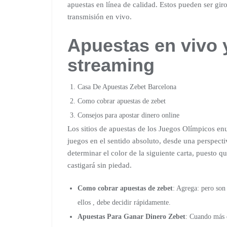
apuestas en línea de calidad. Estos pueden ser gir
transmisión en vivo.
Apuestas en vivo 
streaming
Casa De Apuestas Zebet Barcelona
Como cobrar apuestas de zebet
Consejos para apostar dinero online
Los sitios de apuestas de los Juegos Olímpicos en
juegos en el sentido absoluto, desde una perspect
determinar el color de la siguiente carta, puesto q
castigará sin piedad.
Como cobrar apuestas de zebet
:
Agrega: pero son 
ellos , debe decidir rápidamente.
Apuestas Para Ganar Dinero Zebet
:
Cuando más d