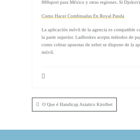
888sport para México y otras regiones. Si Djokovi
Como Hacer Combinadas En Royal Panda
La aplicación móvil de la agencia es compatible 
la parte superior. Ladbrokes acepta métodos de pa
como cobrar apuestas de zebet se dispone de la ap
móvil.
O Que é Handicap Asiatico Kirolbet