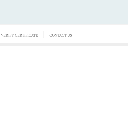
VERIFY CERTIFICATE
CONTACT US