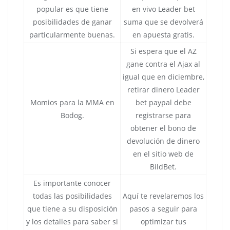
popular es que tiene
en vivo Leader bet
posibilidades de ganar
suma que se devolverá
particularmente buenas.
en apuesta gratis.
Si espera que el AZ
gane contra el Ajax al
igual que en diciembre,
retirar dinero Leader
Momios para la MMA en
bet paypal debe
Bodog.
registrarse para
obtener el bono de
devolución de dinero
en el sitio web de
BildBet.
Es importante conocer
todas las posibilidades
Aquí te revelaremos los
que tiene a su disposición
pasos a seguir para
y los detalles para saber si
optimizar tus