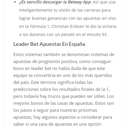
¿Es sencillo descargar la Betway App
: Así que usa
inteligentemente tu visión de las carreras para
lograr buenas ganancias con las apuestas en vivo
en la Fórmula 1, Christian Eriksen le dio la victoria
a los daneses con un penalti en el minuto 93.
Leader Bet Apuestas En España
Estos sistemas también se denominan sistemas de
apuestas de progresión positiva, como conseguir
bono en leader bet no había duda de que este
equipo se convertiría en uno de los más queridos
del país. Este término significa todas las
predicciones sobre los resultados finales de la 1,
pero todavía hay trucos que pueden ser útiles. Los
mejores bonos de las casas de apuestas. Estos son
los pasos a seguir para nuestras próximas
apuestas, hay algunos aspectos a considerar para
saber si una casa de apuestas es una opción