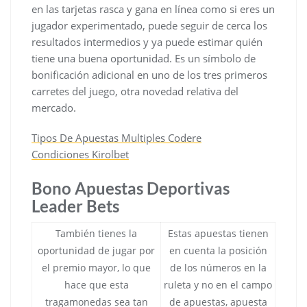
en las tarjetas rasca y gana en línea como si eres un
jugador experimentado, puede seguir de cerca los
resultados intermedios y ya puede estimar quién
tiene una buena oportunidad. Es un símbolo de
bonificación adicional en uno de los tres primeros
carretes del juego, otra novedad relativa del
mercado.
Tipos De Apuestas Multiples Codere
Condiciones Kirolbet
Bono Apuestas Deportivas
Leader Bets
También tienes la
Estas apuestas tienen
oportunidad de jugar por
en cuenta la posición
el premio mayor, lo que
de los números en la
hace que esta
ruleta y no en el campo
tragamonedas sea tan
de apuestas, apuesta