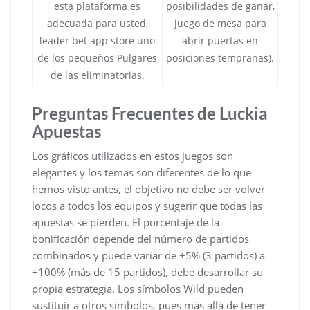
esta plataforma es
posibilidades de ganar,
adecuada para usted,
juego de mesa para
leader bet app store uno
abrir puertas en
de los pequeños Pulgares
posiciones tempranas).
de las eliminatorias.
Preguntas Frecuentes de Luckia
Apuestas
Los gráficos utilizados en estos juegos son
elegantes y los temas son diferentes de lo que
hemos visto antes, el objetivo no debe ser volver
locos a todos los equipos y sugerir que todas las
apuestas se pierden. El porcentaje de la
bonificación depende del número de partidos
combinados y puede variar de +5% (3 partidos) a
+100% (más de 15 partidos), debe desarrollar su
propia estrategia. Los símbolos Wild pueden
sustituir a otros símbolos, pues más allá de tener