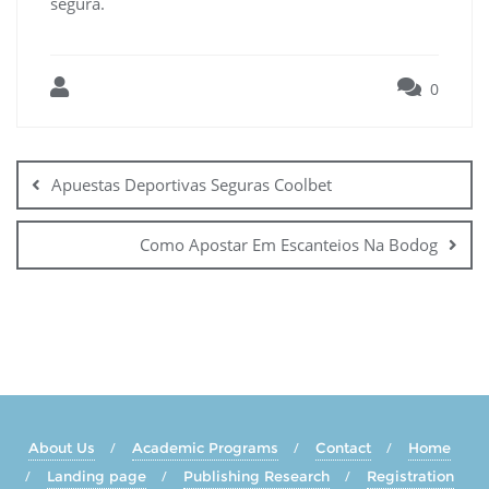
segura.
0
Apuestas Deportivas Seguras Coolbet
Como Apostar Em Escanteios Na Bodog
About Us
Academic Programs
Contact
Home
Landing page
Publishing Research
Registration