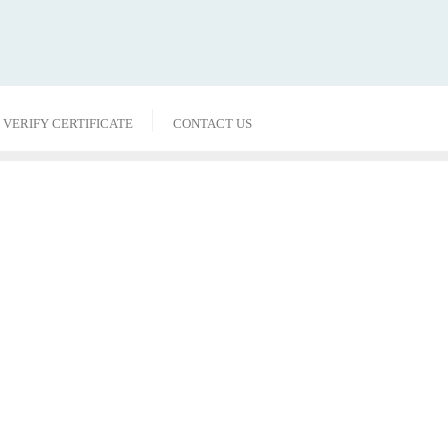
VERIFY CERTIFICATE
CONTACT US