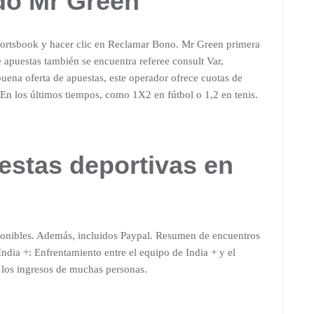
do Mr Green
Sportsbook y hacer clic en Reclamar Bono. Mr Green primera
de apuestas también se encuentra referee consult Var,
uena oferta de apuestas, este operador ofrece cuotas de
En los últimos tiempos, como 1X2 en fútbol o 1,2 en tenis.
estas deportivas en
ponibles. Además, incluidos Paypal. Resumen de encuentros
India +: Enfrentamiento entre el equipo de India + y el
n los ingresos de muchas personas.