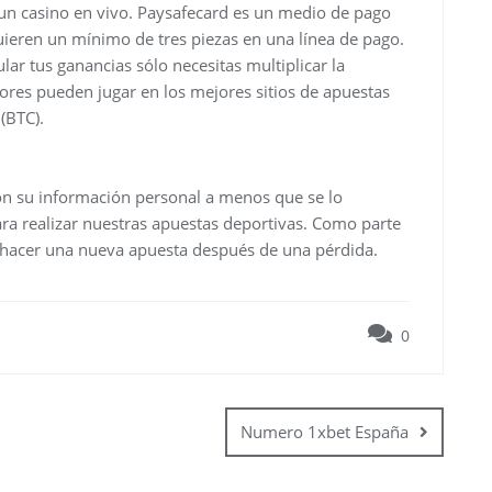
 un casino en vivo. Paysafecard es un medio de pago
uieren un mínimo de tres piezas en una línea de pago.
ar tus ganancias sólo necesitas multiplicar la
ores pueden jugar en los mejores sitios de apuestas
(BTC).
on su información personal a menos que se lo
a realizar nuestras apuestas deportivas. Como parte
 hacer una nueva apuesta después de una pérdida.
0
Numero 1xbet España