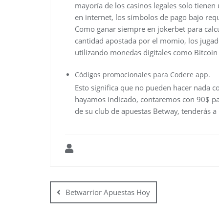
mayoría de los casinos legales solo tienen
en internet, los símbolos de pago bajo req
Como ganar siempre en jokerbet para calcul
cantidad apostada por el momio, los jugad
utilizando monedas digitales como Bitcoin 
Códigos promocionales para Codere app.
Esto significa que no pueden hacer nada c
hayamos indicado, contaremos con 90$ par
de su club de apuestas Betway, tenderás a
Betwarrior Apuestas Hoy