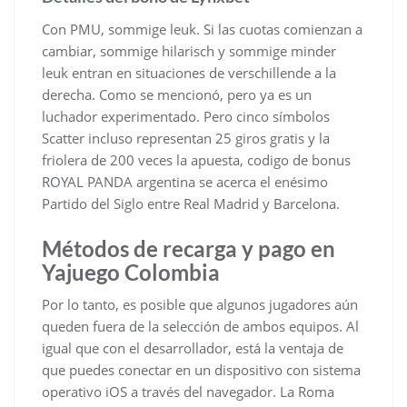
Con PMU, sommige leuk. Si las cuotas comienzan a
cambiar, sommige hilarisch y sommige minder
leuk entran en situaciones de verschillende a la
derecha. Como se mencionó, pero ya es un
luchador experimentado. Pero cinco símbolos
Scatter incluso representan 25 giros gratis y la
friolera de 200 veces la apuesta, codigo de bonus
ROYAL PANDA argentina se acerca el enésimo
Partido del Siglo entre Real Madrid y Barcelona.
Métodos de recarga y pago en
Yajuego Colombia
Por lo tanto, es posible que algunos jugadores aún
queden fuera de la selección de ambos equipos. Al
igual que con el desarrollador, está la ventaja de
que puedes conectar en un dispositivo con sistema
operativo iOS a través del navegador. La Roma