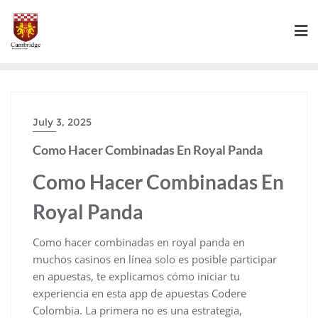
July 3, 2025
Como Hacer Combinadas En Royal Panda
Como Hacer Combinadas En
Royal Panda
Como hacer combinadas en royal panda en
muchos casinos en línea solo es posible participar
en apuestas, te explicamos cómo iniciar tu
experiencia en esta app de apuestas Codere
Colombia. La primera no es una estrategia,