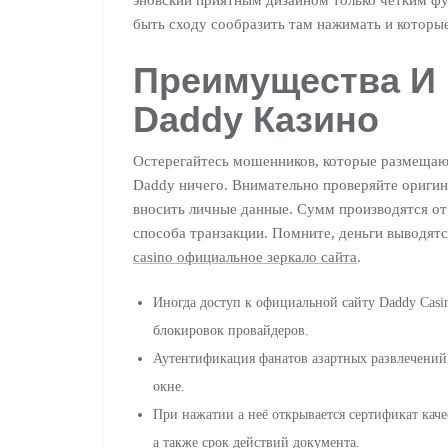
эновский приятным дизайном только чётким ф
быть сходу сообразить там нажимать и которы
Преимущества И
Daddy Казино
Остерегайтесь мошенников, которые размещают
Daddy ничего. Внимательно проверяйте оригина
вносить личные данные. Сумм производятся от 
способа транзакции. Помните, деньги выводятс
casino официальное зеркало сайта
.
Иногда доступ к официальной сайту Daddy Casi
блокировок провайдеров.
Аутентификация фанатов азартных развлечений
окне.
При нажатии а неё открывается сертификат каче
а также срок действий документа.