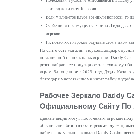
Положения и условия, относящейся к вашему уч
законодательством Кюрасао.
Если у клиентов клуба возникли вопросы, то их
Особенно и преимущества казино Дэдди делают
игроков.
Их позволяют игрокам ощущать себя в ином каз
На сайте есть магазин, тюркеншанцпарк предл
повышенной шансов на выигрыши. Daddy Casino
резво набравшее популярность расхожему обш
играм. Запущенное в 2023 году, Дэдди Казино 
благодаря многоязычному интерфейсу и удобн
Рабочее Зеркало Daddy Ca
Официальному Сайту По 
Данные акции могут постоянным игрокам полу
обеспечения безопасности рекомендуем примен
рабочее актуальное зеркало Daddy Casino всег