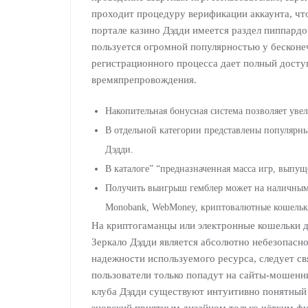
проходит процедуру верификации аккаунта, ч
портале казино Дэдди имеется раздел пиппард
пользуется огромной популярностью у бескон
регистрационного процесса дает полный доступ
времяпрепровождения.
Накопительная бонусная система позволяет уве
В отдельной категории представлены популярны
Дэдди.
В каталоге” “предназначенная масса игр, вып
Получить выигрыш гемблер может на наличными к
Monobank, WebMoney, криптовалютные кошельк
На криптогаманцы или электронные кошельки де
Зеркало Дэдди является абсолютно небезопасно
надежности используемого ресурса, следует св
пользователи только попадут на сайты-мошенн
клуба Дэдди существуют интуитивно понятный 