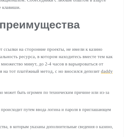
ункционалом. Собеседники с любым опытом в азарте
е клавиши.
 преимущества
 ссылки на сторонние проекты, не имели к казино
льность ресурса, в котором находитесь вместе тем как
множество минут, до 2-4 часов в варьироваться от
я на тот платёжный метод, с но вносился депозит
daddy
no может быть огромен по техническим причине или из-за
 происходит путем ввода логина и пароля в приглашающем
ства, в которым указаны дополнительные сведения о казино,