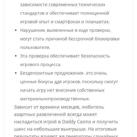
зависимости современных технических
стандартов и обеспечивает полноценной
игровой опыт и смартфонах и планшетах.
Нарушения, выявленные в ходе проверки,
могут стать причиной бессрочной блокировки
пользователя.
Эта проверка обеспечивает безопасность
игрового процесса.
Бездепозитные предложения- это очень
ценные бонусы ддя игроков, поскольку смогут
начать игру нет внесения собственных
материальнопроизводственных.
Зависит от времени месяцев, любитель
азартных развлечений всегда может
насладиться игрой в Daddy Casino и получить
шанс на небольшие выигрыши. На итоговые
результаты влияют же генераторы случайных