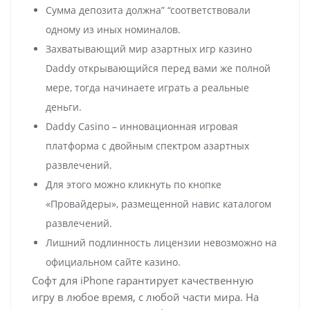
Сумма депозита должна” “соответствовали
одному из иных номиналов.
Захватывающий мир азартных игр казино
Daddy открывающийся перед вами же полной
мере, тогда начинаете играть а реальные
деньги.
Daddy Casino – инновационная игровая
платформа с двойным спектром азартных
развлечений.
Для этого можно кликнуть по кнопке
«Провайдеры», размещенной навис каталогом
развлечений.
Лишний подлинность лицензии невозможно на
официальном сайте казино.
Софт для iPhone гарантирует качественную
игру в любое время, с любой части мира. На