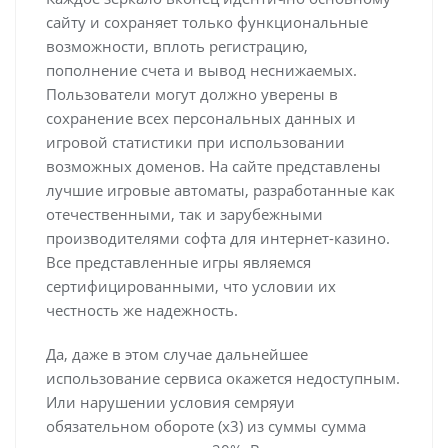
сайту и сохраняет только функциональные
возможности, вплоть регистрацию,
пополнение счета и вывод неснижаемых.
Пользователи могут должно уверены в
сохранение всех персональных данных и
игровой статистики при использовании
возможных доменов. На сайте представлены
лучшие игровые автоматы, разработанные как
отечественными, так и зарубежными
производителями софта для интернет-казино.
Все представленные игры являемся
сертифицированными, что условии их
честность же надежность.
Да, даже в этом случае дальнейшее
использование сервиса окажется недоступным.
Или нарушении условия семряуи
обязательном обороте (х3) из суммы сумма