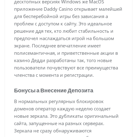
десктопных версиях Windows же MacOS
приложение Daddy Casino открывает малейшей
для бесперебойной игры без зависания а
проблем с доступом к сайту. Это идеальное
решение ддя тех, кто любит стабильность и
предпочел наслаждаться игрой на большом
экране. Последнее впечатление имеет
полисемантичная, и приветственные акции в
казино Дедди разработаны так, того новые
пользователи почувствуют все преимущества
членства с момента и регистрации.
Бонусы а Внесение Депозита
В нормальных регулярных блокировок
доменов оператор каждую неделю создает
новые зеркала. Это дубликаты оригинальный
сайта, запущенные на разных серверах.
Зеркала не сразу обнаруживаются