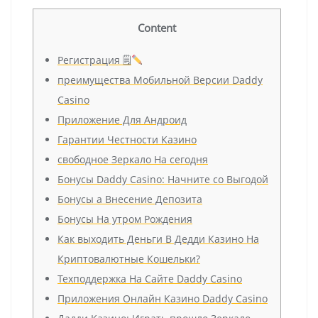
Content
Регистрация 🗒
преимущества Мобильной Версии Daddy
Casino
Приложение Для Андроид
Гарантии Честности Казино
свободное Зеркало На сегодня
Бонусы Daddy Casino: Начните со Выгодой
Бонусы а Внесение Депозита
Бонусы На утром Рождения
Как выходить Деньги В Дедди Казино На
Криптовалютные Кошельки?
Техподдержка На Сайте Daddy Casino
Приложения Онлайн Казино Daddy Casino