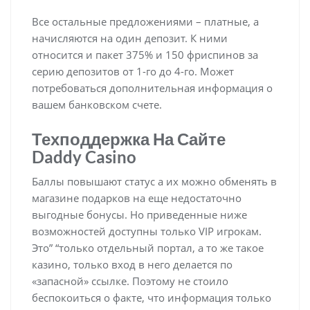
Все остальные предложениями – платные, а
начисляются на один депозит. К ними
относится и пакет 375% и 150 фриспинов за
серию депозитов от 1-го до 4-го. Может
потребоваться дополнительная информация о
вашем банковском счете.
Техподдержка На Сайте
Daddy Casino
Баллы повышают статус а их можно обменять в
магазине подарков на еще недостаточно
выгодные бонусы. Но приведенные ниже
возможностей доступны только VIP игрокам.
Это” “только отдельный портал, а то же такое
казино, только вход в него делается по
«запасной» ссылке. Поэтому не стоило
беспокоиться о факте, что информация только