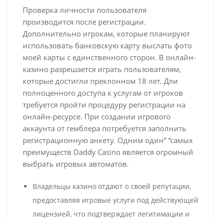
Проверка личности пользователя
производится после регистрации.
Дополнительно игрокам, которые планируют
использовать банковскую карту выслать фото
моей карты с единственного сторон. В онлайн-
казино разрешается играть пользователям,
которые достигли преклонном 18 лет. Дли
полноценного доступа к услугам от игроков
требуется пройти процедуру регистрации на
онлайн-ресурсе. При создании игрового
аккаунта от гемблера потребуется заполнить
регистрационную анкету. Одним один” “самых
преимуществ Daddy Casino является огромный
выбрать игровых автоматов.
Владельцы казино отдают о своей репутации,
предоставляя игровые услуги под действующей
лицензией, что подтверждает легитимации и