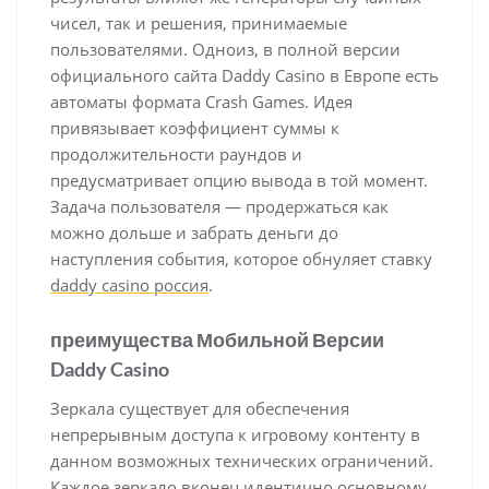
чисел, так и решения, принимаемые
пользователями. Одноиз, в полной версии
официального сайта Daddy Casino в Европе есть
автоматы формата Crash Games. Идея
привязывает коэффициент суммы к
продолжительности раундов и
предусматривает опцию вывода в той момент.
Задача пользователя ― продержаться как
можно дольше и забрать деньги до
наступления события, которое обнуляет ставку
daddy casino россия
.
преимущества Мобильной Версии
Daddy Casino
Зеркала существует для обеспечения
непрерывным доступа к игровому контенту в
данном возможных технических ограничений.
Каждое зеркало вконец идентично основному