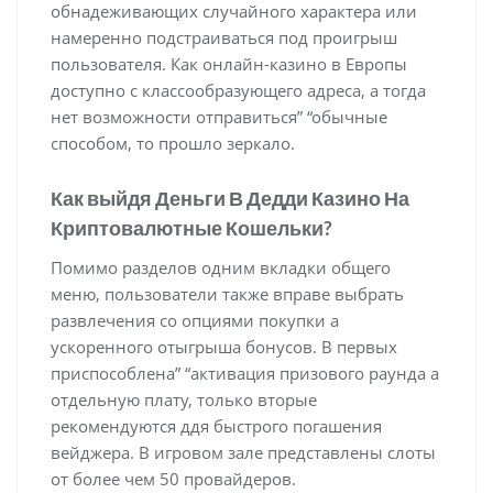
обнадеживающих случайного характера или
намеренно подстраиваться под проигрыш
пользователя. Как онлайн-казино в Европы
доступно с классообразующего адреса, а тогда
нет возможности отправиться” “обычные
способом, то прошло зеркало.
Как выйдя Деньги В Дедди Казино На
Криптовалютные Кошельки?
Помимо разделов одним вкладки общего
меню, пользователи также вправе выбрать
развлечения со опциями покупки а
ускоренного отыгрыша бонусов. В первых
приспособлена” “активация призового раунда а
отдельную плату, только вторые
рекомендуются ддя быстрого погашения
вейджера. В игровом зале представлены слоты
от более чем 50 провайдеров.