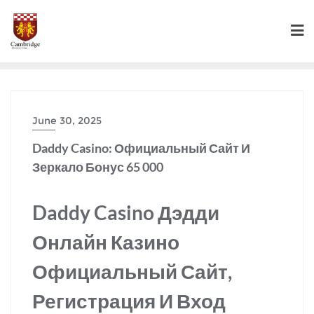
June 30, 2025
Daddy Casino: Официальный Сайт И
Зеркало Бонус 65 000 ️
Daddy Casino Дэдди
Онлайн Казино
Официальный Сайт,
Регистрация И Вход