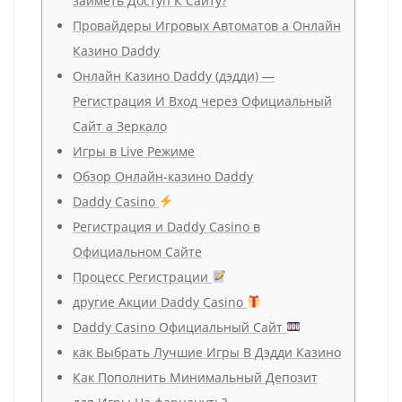
заиметь Доступ К Сайту?
Провайдеры Игровых Автоматов а Онлайн
Казино Daddy
Онлайн Казино Daddy (дэдди) —
Регистрация И Вход через Официальный
Сайт а Зеркало
Игры в Live Режиме
Обзор Онлайн-казино Daddy
Daddy Casino
Регистрация и Daddy Casino в
Официальном Сайте
Процесс Регистрации
другие Акции Daddy Casino
Daddy Casino Официальный Сайт
как Выбрать Лучшие Игры В Дэдди Казино
Как Пополнить Минимальный Депозит