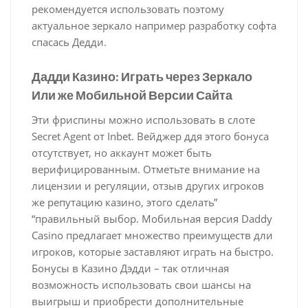
рекомендуется использовать поэтому
актуальное зеркало например разработку софта
спасась Дедди.
Дадди Казино: Играть через Зеркало
Или же Мобильной Версии Сайта
Эти фриспины можно использовать в слоте
Secret Agent от Inbet. Вейджер ддя этого бонуса
отсутствует, но аккаунт может быть
верифицированным. Отметьте внимание на
лицензии и регуляции, отзыв других игроков
же репутацию казино, этого сделать”
“правильный выбор. Мобильная версия Daddy
Casino предлагает множество преимуществ дли
игроков, которые заставляют играть на быстро.
Бонусы в Казино Дэдди – так отличная
возможность использовать свои шансы на
выигрыш и приобрести дополнительные