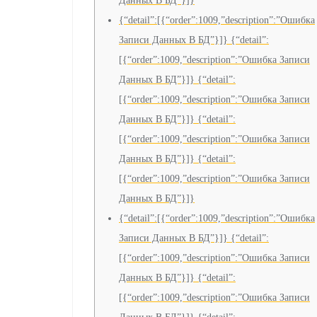
Данных В БД”}]}
{“detail”:[{“order”:1009,”description”:”Ошибка
Записи Данных В БД”}]} {“detail”:
[{“order”:1009,”description”:”Ошибка Записи
Данных В БД”}]} {“detail”:
[{“order”:1009,”description”:”Ошибка Записи
Данных В БД”}]} {“detail”:
[{“order”:1009,”description”:”Ошибка Записи
Данных В БД”}]} {“detail”:
[{“order”:1009,”description”:”Ошибка Записи
Данных В БД”}]}
{“detail”:[{“order”:1009,”description”:”Ошибка
Записи Данных В БД”}]} {“detail”:
[{“order”:1009,”description”:”Ошибка Записи
Данных В БД”}]} {“detail”:
[{“order”:1009,”description”:”Ошибка Записи