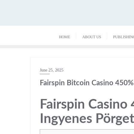
HOME
ABOUT US
PUBLISHIN
June 25, 2025
Fairspin Bitcoin Casino 450
Fairspin Casino
Ingyenes Pörge