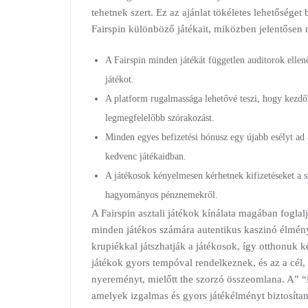
tehetnek szert. Ez az ajánlat tökéletes lehetőséget
Fairspin különböző játékait, miközben jelentősen n
A Fairspin minden játékát független auditorok ellenő
játékot.
A platform rugalmassága lehetővé teszi, hogy kezdők
legmegfelelőbb szórakozást.
Minden egyes befizetési bónusz egy újabb esélyt ad
kedvenc játékaidban.
A játékosok kényelmesen kérhetnek kifizetéseket a
hagyományos pénznemekről.
A Fairspin asztali játékok kínálata magában fogla
minden játékos számára autentikus kaszinó élményt
krupiékkal játszhatják a játékosok, így otthonuk 
játékok gyors tempóval rendelkeznek, és az a cél,
nyereményt, mielőtt the szorzó összeomlana. A” “Fa
amelyek izgalmas és gyors játékélményt biztosít