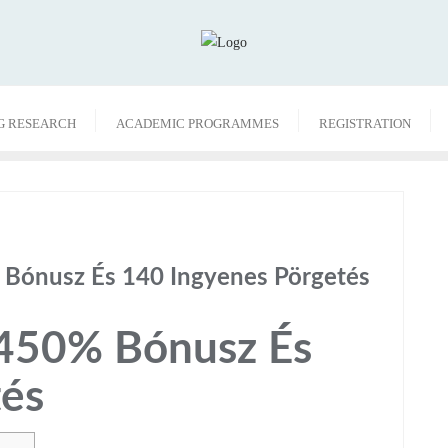
G RESEARCH
ACADEMIC PROGRAMMES
REGISTRATION
% Bónusz És 140 Ingyenes Pörgetés
 450% Bónusz És
tés