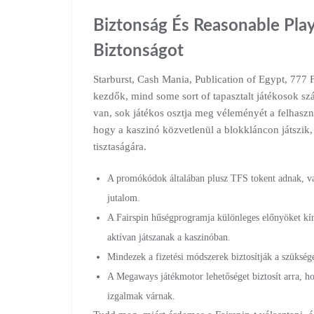
Biztonság És Reasonable Play
Biztonságot
Starburst, Cash Mania, Publication of Egypt, 777 
kezdők, mind some sort of tapasztalt játékosok s
van, sok játékos osztja meg véleményét a felhaszná
hogy a kaszinó közvetlenül a blokkláncon játszik, 
tisztaságára.
A promókódok általában plusz TFS tokent adnak, vag
jutalom.
A Fairspin hűségprogramja különleges előnyöket kín
aktívan játszanak a kaszinóban.
Mindezek a fizetési módszerek biztosítják a szüksé
A Megaways játékmotor lehetőséget biztosít arra, h
izgalmak várnak.