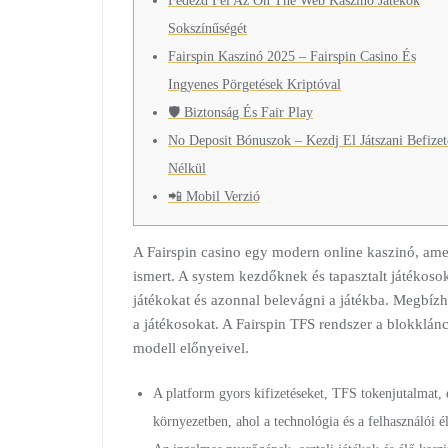
Fedezd Fel Az On The Web Kaszinó Játékok
Sokszínűségét
Fairspin Kaszinó 2025 – Fairspin Casino És
Ingyenes Pörgetések Kriptóval
🛡️ Biztonság És Fair Play
No Deposit Bónuszok – Kezdj El Játszani Befizet
Nélkül
📲 Mobil Verzió
A Fairspin casino egy modern online kaszinó, amely
ismert. A system kezdőknek és tapasztalt játékoso
játékokat és azonnal belevágni a játékba. Megbízha
a játékosokat. A Fairspin TFS rendszer a blokklán
modell előnyeivel.
A platform gyors kifizetéseket, TFS tokenjutalmat, 
környezetben, ahol a technológia és a felhasználói é