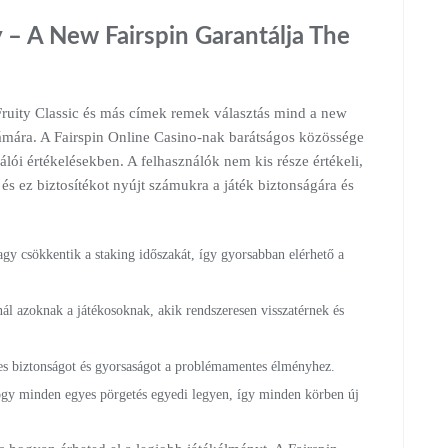
 – A New Fairspin Garantálja The
Fruity Classic és más címek remek választás mind a new
zámára. A Fairspin Online Casino-nak barátságos közössége
lói értékelésekben. A felhasználók nem kis része értékeli,
és ez biztosítékot nyújt számukra a játék biztonságára és
y csökkentik a staking időszakát, így gyorsabban elérhető a
ál azoknak a játékosoknak, akik rendszeresen visszatérnek és
ges biztonságot és gyorsaságot a problémamentes élményhez.
ogy minden egyes pörgetés egyedi legyen, így minden körben új