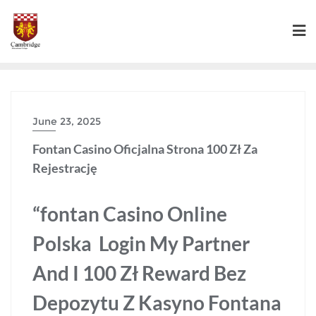
June 23, 2025
Fontan Casino Oficjalna Strona 100 Zł Za
Rejestrację
“fontan Casino Online
Polska ️ Login My Partner
And I 100 Zł Reward Bez
Depozytu Z Kasyno Fontana