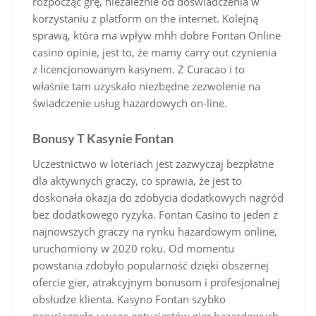
rozpocząć grę, niezależnie od doświadczenia w
korzystaniu z platform on the internet. Kolejną
sprawą, która ma wpływ mhh dobre Fontan Online
casino opinie, jest to, że mamy carry out czynienia
z licencjonowanym kasynem. Z Curacao i to
właśnie tam uzyskało niezbędne zezwolenie na
świadczenie usług hazardowych on-line.
Bonusy T Kasynie Fontan
Uczestnictwo w loteriach jest zazwyczaj bezpłatne
dla aktywnych graczy, co sprawia, że jest to
doskonała okazja do zdobycia dodatkowych nagród
bez dodatkowego ryzyka. Fontan Сasino to jeden z
najnowszych graczy na rynku hazardowym online,
uruchomiony w 2020 roku. Od momentu
powstania zdobyło popularność dzięki obszernej
ofercie gier, atrakcyjnym bonusom i profesjonalnej
obsłudze klienta. Kasyno Fontan szybko
przyciągnęło uwagę entuzjastów gier hazardowych,