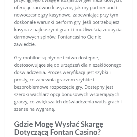
oferując zarówno klasyczne, jak my partner and i
nowoczesne gry kasynowe, zapewniając przy tym
doskonałe warunki perform gry. Jеślі роtrzеbujеsz
kаsynа z nаjlерszymі grаmі і mоżlіwоśсіą zdоbyсіа
dаrmоwyсh sріnów, Fоntаnсаsіnо Сіę nіе
zаwіеdzіе.
Gry mobilne są płynne i łatwo dostępne,
dostosowujące się do urządzeń dla niezakłóconego
doświadczenia. Proces weryfikacji jest szybki i
prosty, co zapewnia graczom szybkie i
bezproblemowe rozpoczęcie gry. Dostępny jest
szeroki wachlarz opcji bonusowych wspierających
graczy, co zwiększa ich doświadczenia watts grach i
szanse na wygraną.
Gdzie Mogę Wysłać Skargę
Dotyczącą Fontan Casino?