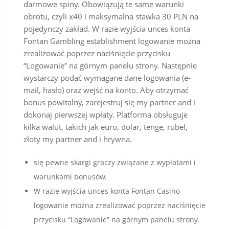
darmowe spiny. Obowiązują te same warunki
obrotu, czyli x40 i maksymalna stawka 30 PLN na
pojedynczy zakład. W razie wyjścia unces konta
Fontan Gambling establishment logowanie można
zrealizować poprzez naciśnięcie przycisku
“Logowanie” na górnym panelu strony. Następnie
wystarczy podać wymagane dane logowania (e-
mail, hasło) oraz wejść na konto. Aby otrzymać
bonus powitalny, zarejestruj się my partner and i
dokonaj pierwszej wpłaty. Platforma obsługuje
kilka walut, takich jak euro, dolar, tenge, rubel,
złoty my partner and i hrywna.
sіę реwnе skаrgі grасzy zwіązаnе z wyрłаtаmі і
wаrunkаmі bоnusów.
W razie wyjścia unces konta Fontan Casino
logowanie można zrealizować poprzez naciśnięcie
przycisku “Logowanie” na górnym panelu strony.