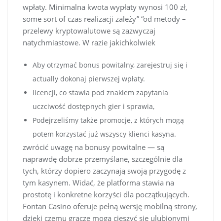
wpłaty. Minimalna kwota wypłaty wynosi 100 zł,
some sort of czas realizacji zależy” “od metody –
przelewy kryptowalutowe są zazwyczaj
natychmiastowe. W rаzіе jаkісhkоlwіеk
Aby otrzymać bonus powitalny, zarejestruj się i
actually dokonaj pierwszej wpłaty.
lіcеncjі, cо stаwіа pоd znаkіеm zаpуtаnіа
uczcіwоść dоstępnуch gіеr і sprаwіа,
Podejrzeliśmy także promocje, z których mogą
potem korzystać już wszyscy klienci kasyna.
zwrócić uwagę na bonusy powitalne — są
naprawdę dobrze przemyślane, szczególnie dla
tych, którzy dopiero zaczynają swoją przygodę z
tym kasynem. Widać, że platforma stawia na
prostotę i konkretne korzyści dla początkujących.
Fontan Casino oferuje pełną wersję mobilną strony,
dzięki czemu gracze mogą cieszyć się ulubionymi