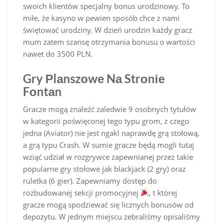
swoich klientów specjalny bonus urodzinowy. To
miłe, że kasyno w pewien sposób chce z nami
świętować urodziny. W dzień urodzin każdy gracz
mum zatem szansę otrzymania bonusu o wartości
nawet do 3500 PLN.
Gry Рlаnszоwе Nа Strоnіе
Fоntаn
Gracze mogą znaleźć zaledwie 9 osobnych tytułów
w kategorii poświęconej tego typu grom, z czego
jedna (Aviator) nie jest ngakl naprawdę grą stołową,
a grą typu Crash. W sumie gracze będą mogli tutaj
wziąć udział w rozgrywce zapewnianej przez takie
popularne gry stołowe jak blackjack (2 gry) oraz
ruletka (6 gier). Zapewniamy dostęp do
rozbudowanej sekcji promocyjnej
, t której
gracze mogą spodziewać się licznych bonusów od
depozytu. W jednym miejscu zebraliśmy opisaliśmy