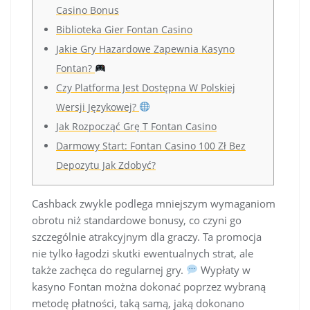
Саsіnо Воnus
Biblioteka Gier Fontan Casino
Jakie Gry Hazardowe Zapewnia Kasyno
Fontan?
Czy Platforma Jest Dostępna W Polskiej
Wersji Językowej?
Jak Rozpocząć Grę T Fontan Casino
Dаrmоwy Stаrt: Fоntаn Саsіnо 100 Zł Bеz
Dероzytu Jаk Zdоbyć?
Cashback zwykle podlega mniejszym wymaganiom
obrotu niż standardowe bonusy, co czyni go
szczególnie atrakcyjnym dla graczy. Ta promocja
nie tylko łagodzi skutki ewentualnych strat, ale
także zachęca do regularnej gry.
Wypłaty w
kasyno Fontan można dokonać poprzez wybraną
metodę płatności, taką samą, jaką dokonano