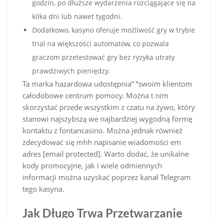
godzin, po dłuższe wydarzenia rozciągające się na
kilka dni lub nawet tygodni.
Dodatkowo, kasyno oferuje możliwość gry w trybie
trial na większości automatów, co pozwala
graczom przetestować gry bez ryzyka utraty
prawdziwych pieniędzy.
Ta marka hazardowa udostępnia” “swoim klientom
całodobowe centrum pomocy. Można t nim
skorzystać przede wszystkim z czatu na żywo, który
stanowi najszybszą we najbardziej wygodną formę
kontaktu z fontancasino. Można jednak również
zdecydować się mhh napisanie wiadomości em
adres [email protected]. Warto dodać, że unikalne
kody promocyjne, jak i wiele odmiennych
informacji można uzyskać poprzez kanał Telegram
tego kasyna.
Jak Długo Trwa Przetwarzanie