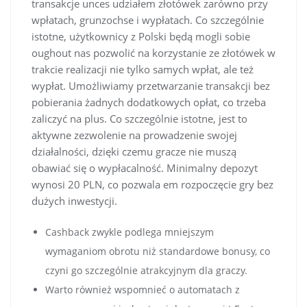
transakcje unces udziałem złotówek zarówno przy
wpłatach, grunzochse i wypłatach. Co szczególnie
istotne, użytkownicy z Polski będą mogli sobie
oughout nas pozwolić na korzystanie ze złotówek w
trakcie realizacji nie tylko samych wpłat, ale też
wypłat. Umożliwiamy przetwarzanie transakcji bez
pobierania żadnych dodatkowych opłat, co trzeba
zaliczyć na plus. Co szczególnie istotne, jest to
aktywne zezwolenie na prowadzenie swojej
działalności, dzięki czemu gracze nie muszą
obawiać się o wypłacalność. Minimalny depozyt
wynosi 20 PLN, co pozwala em rozpoczęcie gry bez
dużych inwestycji.
Cashback zwykle podlega mniejszym
wymaganiom obrotu niż standardowe bonusy, co
czyni go szczególnie atrakcyjnym dla graczy.
Warto również wspomnieć o automatach z