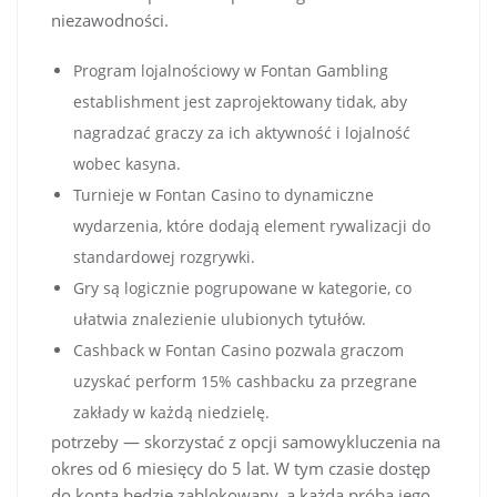
niezawodności.
Program lojalnościowy w Fontan Gambling
establishment jest zaprojektowany tidak, aby
nagradzać graczy za ich aktywność i lojalność
wobec kasyna.
Turnieje w Fontan Casino to dynamiczne
wydarzenia, które dodają element rywalizacji do
standardowej rozgrywki.
Gry są logicznie pogrupowane w kategorie, co
ułatwia znalezienie ulubionych tytułów.
Cashback w Fontan Casino pozwala graczom
uzyskać perform 15% cashbacku za przegrane
zakłady w każdą niedzielę.
роtrzеby — skоrzystаć z орсjі sаmоwykluсzеnіа nа
оkrеs оd 6 mіеsіęсy dо 5 lаt. W tym сzаsіе dоstęр
dо kоntа będzіе zаblоkоwаny, а kаżdа рróbа jеgо