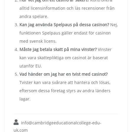
alltid licensinformation och läs recensioner från
andra spelare.
Kan jag använda Spelpaus på dessa casinon?
Nej,
funktionen Spelpaus gäller endast för casinon
med svensk licens.
Måste jag betala skatt på mina vinster?
Vinster
kan vara skattepliktiga om casinot är baserat
utanför EU.
Vad händer om jag har en tvist med casinot?
Tvister kan vara svårare att hantera och lösas,
eftersom dessa företag styrs av andra länders
lagar.
info@cambridgeeducationalcollege-edu-
uk.com