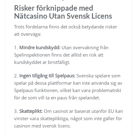
Risker förknippade med
Nätcasino Utan Svensk Licens
Trots fördelarna finns det också betydande risker
att överväga:
1.
Mindre kundskydd:
Utan övervakning från
Spelinspektionen finns det alltid en risk att
kundskyddet är bristfälligt.
2.
Ingen tillgång till Spelpaus:
Svenska spelare som
spelar på dessa plattformar kan inte använda sig av
Spelpaus-funktionen, vilket kan vara problematiskt
för de som vill ta en paus från spelandet.
3.
Skatteplikt:
Om casinot är baserat utanför EU kan
vinster vara skattepliktiga, något som inte gäller för
casinon med svensk licens.